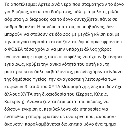
Το αποτέλεσμα: Αρτεσιανά νερά που σταμάτησαν το έργο
για 8 μήνες, και ω του θαύματος, πάλι μια μελέτη, μιλάει
αόριστα για διαρροές και το έργο συνεχίζεται πάνω σε
σαθρά θεμέλια. Η συνέπεια αυτού, οι μεμβράνες, δεν
μπορούν να σταθούν σε έδαφος με μεγάλη κλίση και με
την υπόγεια υγρασία και σκίζονται. Αφού όμως φρόντισε
ο ΦΟΔΣΑ τόσα χρόνια να μην υπάρχει άλλος χώρος
υγειονομικής ταφής, ούτε οι κυψέλες να έχουν ξεκινήσει
εγκαίρως, κρύβει την ανικανότητά του αυτή και τη
μετατρέπει σε όπλο εκβιάζοντας, με ενδεχόμενο κίνδυνο
της δημόσιας Υγείας, την αναγκαστική λειτουργία των
κυψελών 3 και 4 του ΧΥΤΑ Μαυροράχης, λες και δεν έχει
άλλους ΧΥΤΑ στη δικαιοδοσία του (Σέρρες, Κιλκίς,
Κατερίνη). Αναγκάζονται έτσι μετά από πιέσεις, να
δώσουν έγκριση οι περιβαλλοντικές υπηρεσίες για
εναπόθεση απορριμμάτων σε ένα έργο που, άκουσον-
άκουσον, παραλαμβάνεται διοικητικά μόνο ένα τμήμα