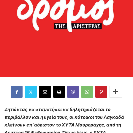
Ζητώντας να σταματήσει να δηλητηριάζεται το
περιβάλλον και η υγεία τους, οι κάτοικοι του Λαγκαδά
κλείνουν επ’ αόριστον το ΧΥΤΑ Μαυροράχης, από τη
Δευτέρα 16 Φεβρουαρίου. Όπως λένε, ο ΧΥΤΑ