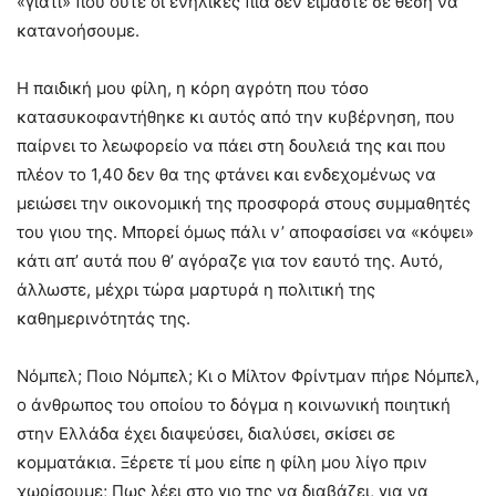
«γιατί» που ούτε οι ενήλικες πια δεν είμαστε σε θέση να
κατανοήσουμε.
Η παιδική μου φίλη, η κόρη αγρότη που τόσο
κατασυκοφαντήθηκε κι αυτός από την κυβέρνηση, που
παίρνει το λεωφορείο να πάει στη δουλειά της και που
πλέον το 1,40 δεν θα της φτάνει και ενδεχομένως να
μειώσει την οικονομική της προσφορά στους συμμαθητές
του γιου της. Μπορεί όμως πάλι ν’ αποφασίσει να «κόψει»
κάτι απ’ αυτά που θ’ αγόραζε για τον εαυτό της. Αυτό,
άλλωστε, μέχρι τώρα μαρτυρά η πολιτική της
καθημερινότητάς της.
Νόμπελ; Ποιο Νόμπελ; Κι ο Μίλτον Φρίντμαν πήρε Νόμπελ,
ο άνθρωπος του οποίου το δόγμα η κοινωνική ποιητική
στην Ελλάδα έχει διαψεύσει, διαλύσει, σκίσει σε
κομματάκια. Ξέρετε τί μου είπε η φίλη μου λίγο πριν
χωρίσουμε; Πως λέει στο γιο της να διαβάζει, για να