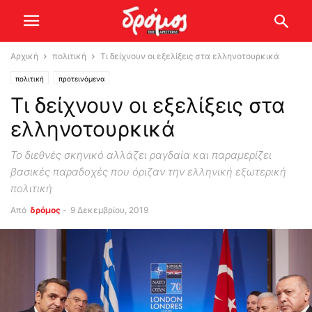
Αρχική
πολιτική
Τι δείχνουν οι εξελίξεις στα ελληνοτουρκικά
πολιτική
προτεινόμενα
Τι δείχνουν οι εξελίξεις στα
ελληνοτουρκικά
Το διεθνές σκηνικό αλλάζει ραγδαία και παραμερίζει
βασικές παραδοχές που όριζαν την ελληνική εξωτερική
πολιτική
Από
δρόμος
-
9 Δεκεμβρίου, 2019