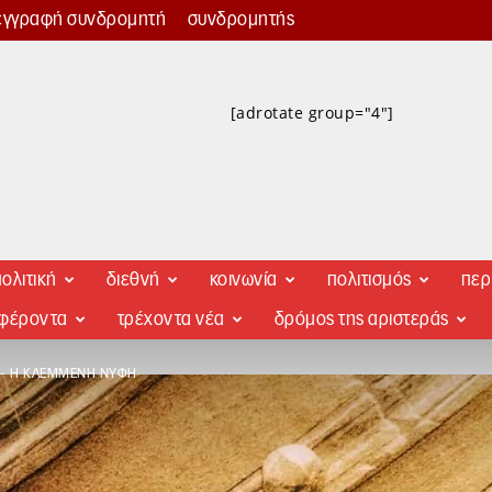
εγγραφή συνδρομητή
συνδρομητής
[adrotate group="4"]
ολιτική
διεθνή
κοινωνία
πολιτισμός
περ
αφέροντα
τρέχοντα νέα
δρόμος της αριστεράς
Σ – Η ΚΛΕΜΜΈΝΗ ΝΎΦΗ