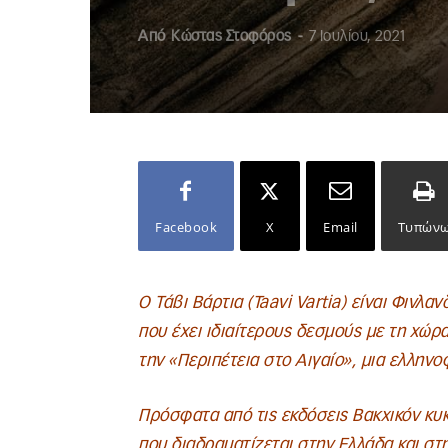
Από
Κώστας Στοφόρος
-
7 Ιουλίου, 2021
Facebook
X
Email
Τυπών
Ο Τάβι Βάρτια (Taavi Vartia) είναι Φιν
που έχει ιδιαίτερους δεσμούς με τη χώρ
την «Περιπέτεια στο Αιγαίο», μια ελλην
Πρόσφατα από τις εκδόσεις Βακχικόν κ
που διαδραματίζεται στην Ελλάδα και στ