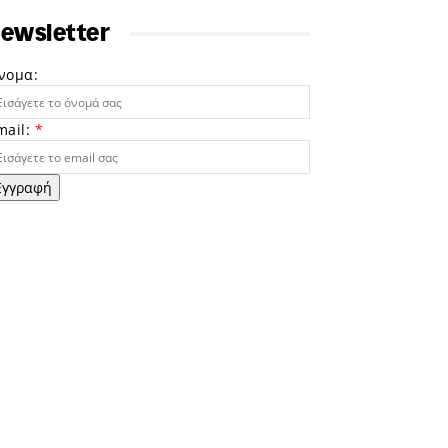
ewsletter
νομα:
mail:
*
Εγγραφή