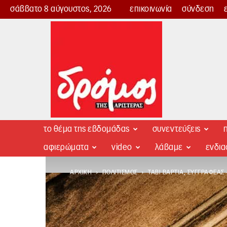
σάββατο 8 αύγουστος, 2026
επικοινωνία
σύνδεση
Δρόμος
της
Αριστεράς
το θέμα της εβδομάδας
συνεντεύξεις
π
αφιερώματα
video
λάβαμε
ενδι
ΑΡΧΙΚΉ
ΠΟΛΙΤΙΣΜΌΣ
ΤΆΒΙ ΒΆΡΤΙΑ, ΣΥΓΓΡΑΦΈΑ