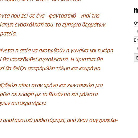
n
οντα που ζει σε ένα –φανταστικό– νησί της
Ό
πίσημη ενασχόλησή του, το εμπόριο δερμάτων,
ρατεία.
E
ίνεται η αιτία να σκοτωθούν η γυναίκα και η κόρη
σί θα ισοπεδωθεί κυριολεκτικά. Η Χριστίνα θα
ί θα δείξει απαράμιλλη τόλμη και κουράγιο.
ξιδεύει πίσω στον χρόνο και ζωντανεύει μια
έρθει σε επαφή με το Βυζάντιο και μάλιστα
όρων αυτοκρατόρων.
α απολαυστικό μυθιστόρημα, από έναν συγγραφέα-