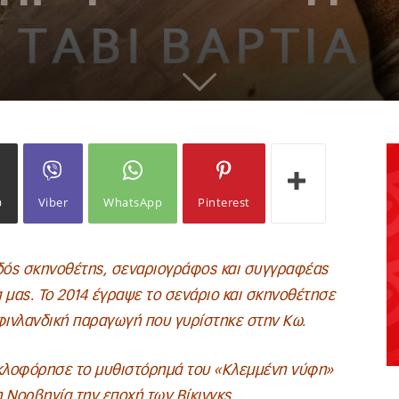
ω
Viber
WhatsApp
Pinterest
λανδός σκηνοθέτης, σεναριογράφος και συγγραφέας
α μας. Το 2014 έγραψε το σενάριο και σκηνοθέτησε
οφινλανδική παραγωγή που γυρίστηκε στην Κω.
υκλοφόρησε το μυθιστόρημά του «Κλεμμένη νύφη»
η Νορβηγία την εποχή των Βίκινγκς.