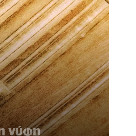
νη νύφη