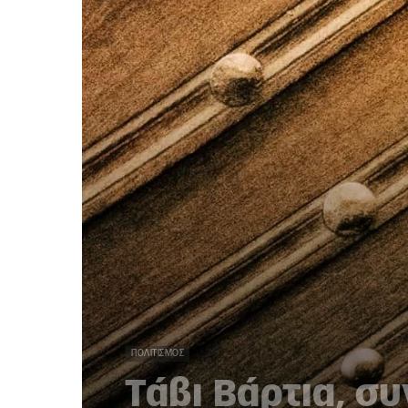
ΠΟΛΙΤΙΣΜΌΣ
Τάβι Βάρτια, σ