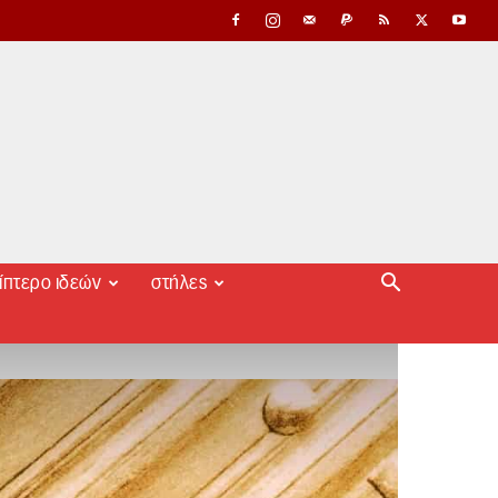
ίπτερο ιδεών
στήλες