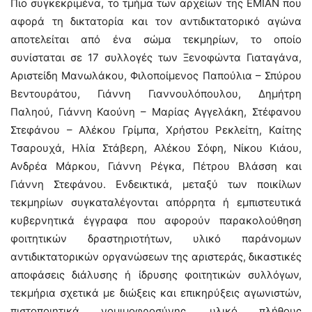
Πιο συγκεκριμένα, το τμήμα των αρχείων της ΕΜΙΑΝ που
αφορά τη δικτατορία και τον αντιδικτατορικό αγώνα
αποτελείται από ένα σώμα τεκμηρίων, το οποίο
συνίσταται σε 17 συλλογές των Ξενοφώντα Γιαταγάνα,
Αριστείδη Μανωλάκου, Φιλοποίμενος Παπούλια – Σπύρου
Βεντουράτου, Γιάννη Γιαννουλόπουλου, Δημήτρη
Παληού, Γιάννη Καούνη – Μαρίας Αγγελάκη, Στέφανου
Στεφάνου – Αλέκου Γρίμπα, Χρήστου Ρεκλείτη, Καίτης
Τσαρουχά, Ηλία Στάβερη, Αλέκου Σόφη, Νίκου Κιάου,
Ανδρέα Μάρκου, Γιάννη Ρέγκα, Πέτρου Βλάσση και
Γιάννη Στεφάνου. Ενδεικτικά, μεταξύ των ποικίλων
τεκμηρίων συγκαταλέγονται απόρρητα ή εμπιστευτικά
κυβερνητικά έγγραφα που αφορούν παρακολούθηση
φοιτητικών δραστηριοτήτων, υλικό παράνομων
αντιδικτατορικών οργανώσεων της αριστεράς, δικαστικές
αποφάσεις διάλυσης ή ίδρυσης φοιτητικών συλλόγων,
τεκμήρια σχετικά με διώξεις και επικηρύξεις αγωνιστών,
πιστοποιητικά νομιμοφροσύνης, υλικό πλήθους