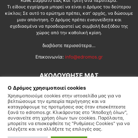
Κάθε Σάββατο έως και Τρίτη στα περίπτερα.
Τι είδους εγχείρημα μπορεί να είναι ο Δρόμος του δεύτερου
κύκλου; Σε αυτό το ερώτημα πρέπει, κατ’ αρχάς, να δώσουμε
μιαν απάντηση. Ο Δρόμος πρέπει ενσυνείδητα και
σχεδιασμένα να προσδιοριστεί ως συμβολή διεξόδου της
χώρας από την καθολική κρίση.
διαβάστε περισσότερα...
Επικοινωνία:
info@edromos.gr
ΑΚΟΛΟΥΘΗΣΕ ΜΑΣ
Ο Δρόμος χρησιμοποιεί cookies
Χρησιμοποιούμε cookies στην ιστοσελίδα μας για να
βελτιώσουμε την εμπειρία περιήγησης και να
καταγράφουμε τις προτιμήσεις σας όταν επισκέπτεστε
ξανά το edromos.gr. Κλικάροντας στο "Αποδοχή όλων",
συναινείτε στη χρήση όλων των cookies. Παρόλαυτα,
Εγγραφή συνδρομητή
Πολιτική
Διεθνή
Κοινωνία
μπορείτε να επισκεφθείτε τις "Ρυθμίσεις Cookies" για να
ελέγξετε και να αλλάξετε τις επιλογές σας.
Πολιτισμός
Αφιερώματα