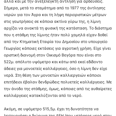
αλλά και με την ανεξέλεγκτη άντληση για αρδεύσεις.
Σήμερα, μετά το σταμάτημα από το 1977 της άντλησης
νερών για τον Άγρα και τη λήψη περιοριστικών μέτρων
στις γεωτρήσεις σε κάποια ακτίνα γύρω της, η λίμνη
αρχίζει να ανακτά τη φυσική της κατάσταση. Το διάστημα
που η στάθμη της λίμνης ήταν πολύ χαμηλά είχαν δοθεί
από την Κτηματική Εταιρία του Δημοσίου στο υπουργείο
Γεωργίας κάποιες εκτάσεις για αγροτική χρήση. Είχε γίνει
οριστική διανομή στον Οικισμό Βεγόρα που είναι στο
522μ. απόλυτο υψόμετρο και κάτω από εκεί εδίδοντο
άδειες για μονοετείς καλλιέργειες, όσο η λίμνη δεν είχε
νερά. Στη θέση των μονοετών καλλιεργειών κάποιοι
επιτήδειοι έβαλαν δενδρώδεις πολυετείς καλλιέργειες. Με
την άνοδο της στάθμης, όμως, κάποιες από τις αυθαίρετες
καλλιέργειες κατακλύζονται από το νερό.
Ακόμη, σε υψόμετρο 515,5μ. έχει τη δυνατότητα να
λειτουργήσει η διώρυγα της ΔΕΗ (που μετέφερε νερό στον