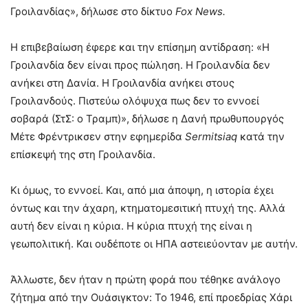
Γροιλανδίας», δήλωσε στο δίκτυο
Fox
News
.
Η επιβεβαίωση έφερε και την επίσημη αντίδραση: «Η
Γροιλανδία δεν είναι προς πώληση. Η Γροιλανδία δεν
ανήκει στη Δανία. Η Γροιλανδία ανήκει στους
Γροιλανδούς. Πιστεύω ολόψυχα πως δεν το εννοεί
σοβαρά (ΣτΣ: ο Τραμπ)», δήλωσε η Δανή πρωθυπουργός
Μέτε Φρέντρικσεν στην εφημερίδα
Sermitsiaq
κατά την
επίσκεψή της στη Γροιλανδία.
Κι όμως, το εννοεί. Και, από μια άποψη, η ιστορία έχει
όντως και την άχαρη, κτηματομεσιτική πτυχή της. Αλλά
αυτή δεν είναι η κύρια. Η κύρια πτυχή της είναι η
γεωπολιτική. Και ουδέποτε οι ΗΠΑ αστειεύονταν με αυτήν.
Άλλωστε, δεν ήταν η πρώτη φορά που τέθηκε ανάλογο
ζήτημα από την Ουάσιγκτον: Το 1946, επί προεδρίας Χάρι