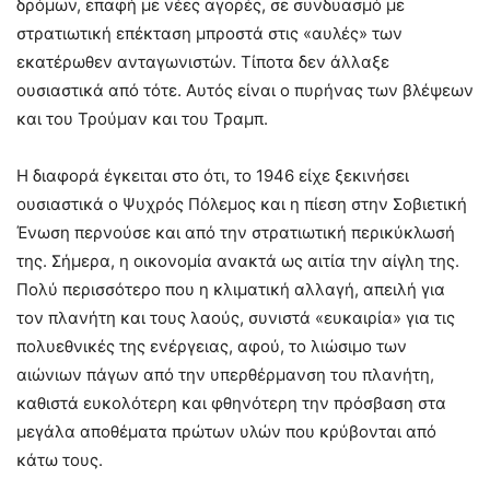
δρόμων, επαφή με νέες αγορές, σε συνδυασμό με
στρατιωτική επέκταση μπροστά στις «αυλές» των
εκατέρωθεν ανταγωνιστών. Τίποτα δεν άλλαξε
ουσιαστικά από τότε. Αυτός είναι ο πυρήνας των βλέψεων
και του Τρούμαν και του Τραμπ.
Η διαφορά έγκειται στο ότι, το 1946 είχε ξεκινήσει
ουσιαστικά ο Ψυχρός Πόλεμος και η πίεση στην Σοβιετική
Ένωση περνούσε και από την στρατιωτική περικύκλωσή
της. Σήμερα, η οικονομία ανακτά ως αιτία την αίγλη της.
Πολύ περισσότερο που η κλιματική αλλαγή, απειλή για
τον πλανήτη και τους λαούς, συνιστά «ευκαιρία» για τις
πολυεθνικές της ενέργειας, αφού, το λιώσιμο των
αιώνιων πάγων από την υπερθέρμανση του πλανήτη,
καθιστά ευκολότερη και φθηνότερη την πρόσβαση στα
μεγάλα αποθέματα πρώτων υλών που κρύβονται από
κάτω τους.