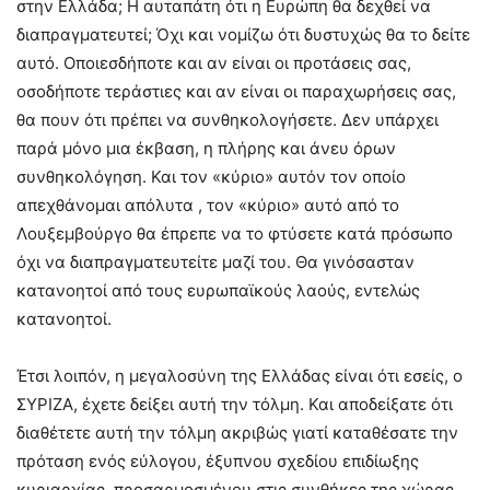
στην Ελλάδα; Η αυταπάτη ότι η Ευρώπη θα δεχθεί να
διαπραγματευτεί; Όχι και νομίζω ότι δυστυχώς θα το δείτε
αυτό. Οποιεσδήποτε και αν είναι οι προτάσεις σας,
οσοδήποτε τεράστιες και αν είναι οι παραχωρήσεις σας,
θα πουν ότι πρέπει να συνθηκολογήσετε. Δεν υπάρχει
παρά μόνο μια έκβαση, η πλήρης και άνευ όρων
συνθηκολόγηση. Και τον «κύριο» αυτόν τον οποίο
απεχθάνομαι απόλυτα , τον «κύριο» αυτό από το
Λουξεμβούργο θα έπρεπε να το φτύσετε κατά πρόσωπο
όχι να διαπραγματευτείτε μαζί του. Θα γινόσασταν
κατανοητοί από τους ευρωπαϊκούς λαούς, εντελώς
κατανοητοί.
Έτσι λοιπόν, η μεγαλοσύνη της Ελλάδας είναι ότι εσείς, ο
ΣΥΡΙΖΑ, έχετε δείξει αυτή την τόλμη. Και αποδείξατε ότι
διαθέτετε αυτή την τόλμη ακριβώς γιατί καταθέσατε την
πρόταση ενός εύλογου, έξυπνου σχεδίου επιδίωξης
κυριαρχίας, προσαρμοσμένου στις συνθήκες της χώρας