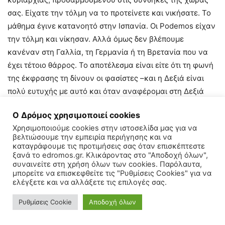
σας. Είχατε την τόλμη να το προτείνετε και νικήσατε. Το
μάθημα έγινε κατανοητό στην Ισπανία. Οι Podemos είχαν
την τόλμη και νίκησαν. Αλλά όμως δεν βλέπουμε
κανέναν στη Γαλλία, τη Γερμανία ή τη Βρετανία που να
έχει τέτοιο θάρρος. Το αποτέλεσμα είναι είτε ότι τη φωνή
της έκφρασης τη δίνουν οι φασίστες –και η Δεξιά είναι
πολύ ευτυχής με αυτό και όταν αναφέρομαι στη Δεξιά
περιλαμβάνω και τους σοσιαλιστές σε αυτήν– είτε
Ο Δρόμος χρησιμοποιεί cookies
προκύπτει μια κατάσταση δύσκολα ερμηνεύσιμη σαν την
Χρησιμοποιούμε cookies στην ιστοσελίδα μας για να
περίεργη κατάσταση που επικρατεί στη Βρετανία σήμερα
βελτιώσουμε την εμπειρία περιήγησης και να
(ο Ταρίκ Αλί θα πει περισσότερα επ’ αυτού). Έτσι λοιπόν,
καταγράφουμε τις προτιμήσεις σας όταν επισκέπτεστε
ξανά το edromos.gr. Κλικάροντας στο "Αποδοχή όλων",
είχατε αυτή την τόλμη. Τώρα πρέπει να συνεχίσετε να
συναινείτε στη χρήση όλων των cookies. Παρόλαυτα,
την έχετε. Αυτή είναι η μόνη πιθανότητα να νικήσετε.
μπορείτε να επισκεφθείτε τις "Ρυθμίσεις Cookies" για να
ελέγξετε και να αλλάξετε τις επιλογές σας.
Μπορείτε να νικήσετε και αυτή είναι η μόνη περίπτωση να
νικήσετε. Σε αντίθετη περίπτωση, το σχέδιο των
Ρυθμίσεις Cookie
Αποδοχή όλων
Ευρωπαίων είναι να καταστρέψουν την Ελλάδα.