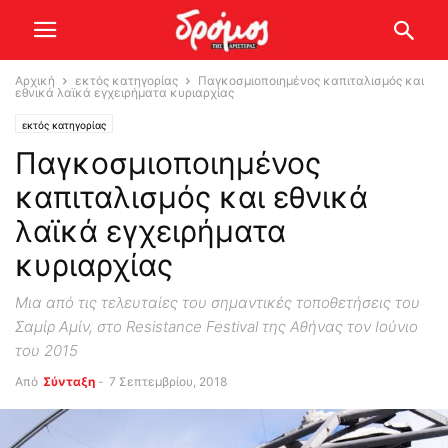
Αρχική
εκτός κατηγορίας
Παγκοσμιοποιημένος καπιταλισμός και
εθνικά λαϊκά εγχειρήματα κυριαρχίας
εκτός κατηγορίας
Παγκοσμιοποιημένος
καπιταλισμός και εθνικά
λαϊκά εγχειρήματα
κυριαρχίας
Μια από τις τελευταίες του σημαντικές τοποθετήσεις του
Σαμίρ Αμίν, στο Resistance Festival της Αθήνας τον Ιούνιο
του 2015
Από
Σύνταξη
-
7 Σεπτεμβρίου, 2018