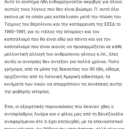
Αυτό το σύστημα ήδη ενδορρηγνύεται ακριβώς για όλους
αυτούς τους λόγους που δεν είναι βιώσιμο. Γι’ αυτό όλα
εκείνα με τα οποία μας κατέκλυσαν μετά την πτώση του
Τείχους του Βερολίνου και την κατάρρευση της ΕΣΣΔ το
1990-1991, για το «τέλος της Ιστορίας» και τον
καπιταλισμό που θα είναι εδώ για πάντα και για τον
καπιταλισμό που είναι ικανός να προσαρμόζεται σε κάθε
μελλοντική αλλαγή του ανθρώπινου γένους κ.λπ., όλες
αυτές οι ανοησίες δεν άντεξαν για πολλά χρόνια. Πολύ
γρήγορα, από τα μέσα της δεκαετίας του 90 ήδη, είδαμε,
αρχίζοντας από τη Λατινική Αμερική ειδικότερα, τα
κινήματα των λαών να απορρίπτουν τις συνέπειες αυτής
της φοβερής ιστορίας.
Έτσι, οι εξαιρετικές παρουσιάσεις που έκαναν χθες ο
αντιπρόεδρος Λινέρα και ο φίλος μας από τη Βενεζουέλα
αναφερόμενοι στο τι έχει επιτευχθεί, με τα επαναστατικά
προχωρήματα, όχι βέβαια την επανάσταση, αλλά σίγουρα