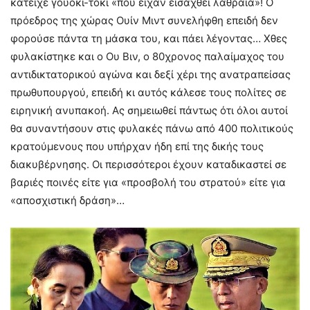
κατείχε γουόκι-τόκι «που είχαν εισαχθεί λαθραία»! Ο
πρόεδρος της χώρας Ουίν Μιντ συνελήφθη επειδή δεν
φορούσε πάντα τη μάσκα του, και πάει λέγοντας… Χθες
φυλακίστηκε και ο Ου Βιν, ο 80χρονος παλαίμαχος του
αντιδικτατορικού αγώνα και δεξί χέρι της ανατραπείσας
πρωθυπουργού, επειδή κι αυτός κάλεσε τους πολίτες σε
ειρηνική ανυπακοή. Ας σημειωθεί πάντως ότι όλοι αυτοί
θα συναντήσουν στις φυλακές πάνω από 400 πολιτικούς
κρατούμενους που υπήρχαν ήδη επί της δικής τους
διακυβέρνησης. Οι περισσότεροι έχουν καταδικαστεί σε
βαριές ποινές είτε για «προσβολή του στρατού» είτε για
«αποσχιστική δράση»…