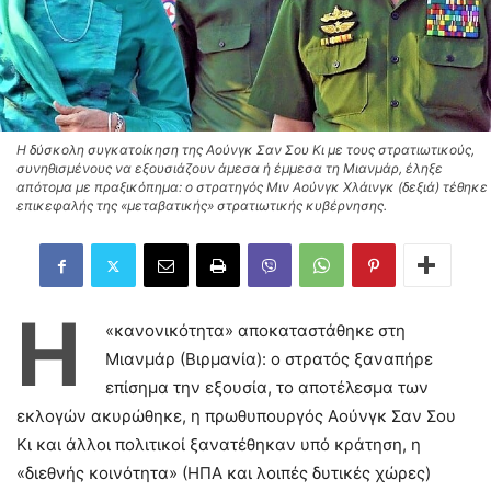
Η δύσκολη συγκατοίκηση της Αούνγκ Σαν Σου Κι με τους στρατιωτικούς,
συνηθισμένους να εξουσιάζουν άμεσα ή έμμεσα τη Μιανμάρ, έληξε
απότομα με πραξικόπημα: ο στρατηγός Μιν Αούνγκ Χλάινγκ (δεξιά) τέθηκε
επικεφαλής της «μεταβατικής» στρατιωτικής κυβέρνησης.
Η
«κανονικότητα» αποκαταστάθηκε στη
Μιανμάρ (Βιρμανία): ο στρατός ξαναπήρε
επίσημα την εξουσία, το αποτέλεσμα των
εκλογών ακυρώθηκε, η πρωθυπουργός Αούνγκ Σαν Σου
Κι και άλλοι πολιτικοί ξανατέθηκαν υπό κράτηση, η
«διεθνής κοινότητα» (ΗΠΑ και λοιπές δυτικές χώρες)