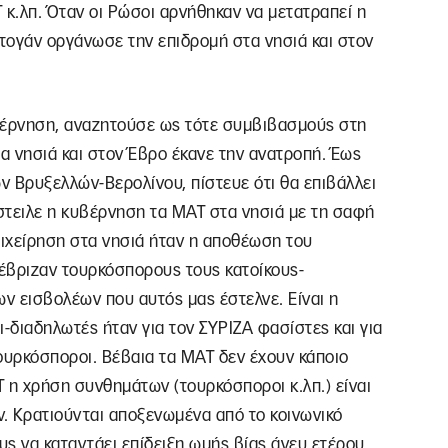
 κ.λπ. Όταν οι Ρώσοι αρνήθηκαν να μετατραπεί η
ντογάν οργάνωσε την επιδρομή στα νησιά και στον
υβέρνηση, αναζητούσε ως τότε συμβιβασμούς στη
α νησιά και στον Έβρο έκανε την ανατροπή. Έως
ων Βρυξελλών-Βερολίνου, πίστευε ότι θα επιβάλλει
 έστειλε η κυβέρνηση τα ΜΑΤ στα νησιά με τη σαφή
πιχείρηση στα νησιά ήταν η αποθέωση του
έβριζαν τουρκόσπορους τους κατοίκους-
ων εισβολέων που αυτός μας έστελνε. Είναι η
ι-διαδηλωτές ήταν για τον ΣΥΡΙΖΑ φασίστες και για
ουρκόσποροι. Βέβαια τα ΜΑΤ δεν έχουν κάποιο
 η χρήση συνθημάτων (τουρκόσποροι κ.λπ.) είναι
. Κρατιούνται αποξενωμένα από το κοινωνικό
ς να καταντάει επίδειξη ωμής βίας άνευ ετέρου.