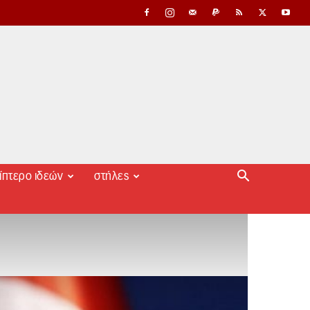
ίπτερο ιδεών
στήλες