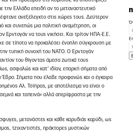
ε την Ελλάδα επειδή αν το μεταναστευτικό
n
 έφτανε ανεξέλεγκτο στις χώρες τους. Δεύτερον
Ό
ό και συνεπώς μια πολιτική αναμέτρηση, οι
 Ερντογάν να τους νικήσει. Και τρίτον ΗΠΑ-Ε.Ε.
E
χε σε τίποτα να προκαλέσει ένοπλη σύγκρουση με
 την τυπική συνοχή του ΝΑΤΟ. Ο Ερντογάν
αντίον του θίγοντας άμεσα ζωτικά τους
ς, ασφαλώς και κατ’ ιδίαν, επαρκή σήματα από
ν Έβρο. Σήματα που έλαβε προφανώς και ο έγκαιρα
μένος Αλ. Τσίπρας, με αποτέλεσμα να είναι ο
σεμνά και ταπεινά» αλλά απερίφραστα με την
σφυγες, μετανάστες και κάθε καρυδιάς καρύδι, ως
μος, τζιχαντιστές, πράκτορες μυστικών