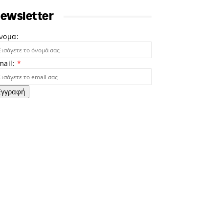
ewsletter
νομα:
mail:
*
Εγγραφή