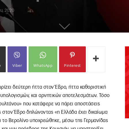
υ, 2020
ω
Viber
WhatsApp
Pinterest
ωρίζει δεύτερη ήττα στον Έβρο, ήττα καθοριστική
ς υπολογισμών, και αρνητικών αποτελεσμάτων. Τόσο
Σουλτάνου» που κατάφερε να πάρει αποστάσεις
ς στον Έβρο δηλώνοντας «η Ελλάδα έχει δικαίωμα
ι το Βερολίνο υποχρεώθηκε, μέσω της Γερμανίδας
και νυν πρόεδρος της Κομισιόν, να υποστηρίξει