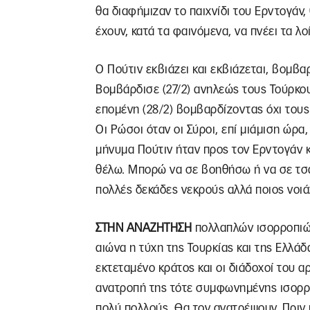
θα διαφήμιζαν το παιχνίδι του Ερντογάν
έχουν, κατά τα φαινόμενα, να πνέει τα λο
Ο Πούτιν εκβιάζει και εκβιάζεται, βομβαρ
Βομβάρδισε (27/2) ανηλεώς τους Τούρκου
επομένη (28/2) βομβαρδίζοντας όχι του
Οι Ρώσοι όταν οι Σύροι, επί μιάμιση ώρα
μήνυμα Πούτιν ήταν προς τον Ερντογάν κ
θέλω. Μπορώ να σε βοηθήσω ή να σε τσ
πολλές δεκάδες νεκρούς αλλά ποιος νοιάζ
ΣΤΗΝ ΑΝΑΖΗΤΗΣΗ
πολλαπλών ισορροπιών,
αιώνα η τύχη της Τουρκίας και της Ελλάδ
εκτεταμένο κράτος και οι διάδοχοί του α
ανατροπή της τότε συμφωνημένης ισορρο
πολύ πολλούς. Θα τον ανατρέψουν. Πριν ή