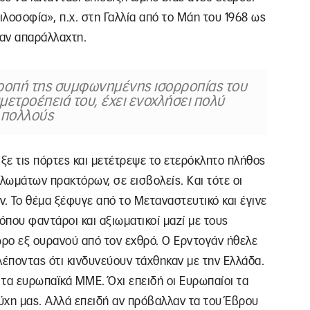
ιλοσοφία», π.χ. στη Γαλλία από το Μάη του 1968 ως
ταν απαράλλαχτη.
τροπή της συμφωνημένης ισορροπίας του
μετροέπειά του, έχει ενοχλήσει πολύ
πολλούς
ιξε τις πόρτες και μετέτρεψε το ετερόκλητο πλήθος
ωμάτων πρακτόρων, σε εισβολείς. Και τότε οι
. Το θέμα ξέφυγε από το Μεταναστευτικό και έγινε
όπου φαντάροι και αξιωματικοί μαζί με τους
ώρο εξ ουρανού από τον εχθρό. Ο Ερντογάν ήθελε
λέποντας ότι κινδυνεύουν τάχθηκαν με την Ελλάδα.
 τα ευρωπαϊκά ΜΜΕ. Όχι επειδή οι Ευρωπαίοι τα
τύχη μας. Αλλά επειδή αν πρόβαλλαν τα του Έβρου