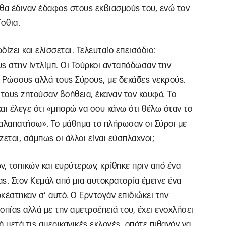
, θα έδιναν έδαφος στους εκβιασμούς του, ενώ τον
ίσθια.
δίζει και ελίσσεται. Τελευταίο επεισόδιο:
ς στην Ιντλίμπ. Οι Τούρκοι ανταπόδωσαν την
ς Ρώσους αλλά τους Σύρους, με δεκάδες νεκρούς.
, τους ζητούσαν βοήθεια, έκαναν τον κουφό. Το
αι έλεγε ότι «μπορώ να σου κάνω ότι θέλω όταν το
αλαπατήσω». Το μάθημα το πλήρωσαν οι Σύροι με
εται, σάμπως οι άλλοι είναι εύσπλαχνοι;
 τοπικών και ευρύτερων, κρίθηκε πριν από ένα
ας. Στον Κεμάλ από μια αυτοκρατορία έμεινε ένα
ρκέστηκαν σ’ αυτό. Ο Ερντογάν επιδιώκει την
πίας αλλά με την αμετροέπειά του, έχει ενοχλήσει
 μετά τις αμερικανικές εκλογές, οπότε πιθανόν να