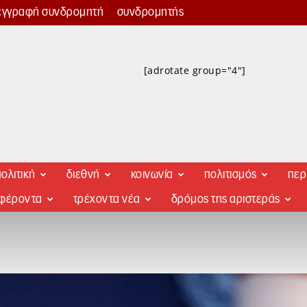
εγγραφή συνδρομητή
συνδρομητής
[adrotate group="4"]
ολιτική
διεθνή
κοινωνία
πολιτισμός
περ
αφέροντα
τρέχοντα νέα
δρόμος της αριστεράς