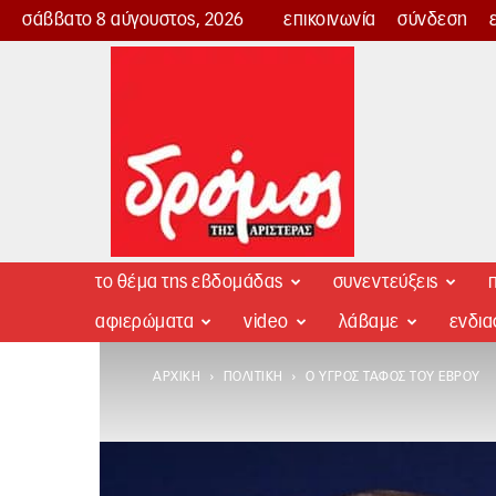
σάββατο 8 αύγουστος, 2026
επικοινωνία
σύνδεση
Δρόμος
της
Αριστεράς
το θέμα της εβδομάδας
συνεντεύξεις
π
αφιερώματα
video
λάβαμε
ενδι
ΑΡΧΙΚΉ
ΠΟΛΙΤΙΚΉ
Ο ΥΓΡΌΣ ΤΆΦΟΣ ΤΟΥ ΈΒΡΟΥ