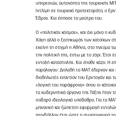
υπηρεσιών, αυτονόητα της τουρκικής ΜΙΤ
Ιντλίμπ σε τουρκικό προτεκτοράτο, ο Ερ
Έβρος. Και έσπασε τα μούτρα του.
Ο «πολιτικός κόσμος», και όχι μόνο η κ
Χάγη αλλά ο ξεσηκωμός των κατοίκων στ
εκείνη τη στιγμή η Αθήνα, στο πνεύμα τ
την πολιτική της, έστω με το ζόρι. Έτσι
εντολή καταστολής. Και έπαθε κάζο. Η ε
παράλογου: Δηλαδή τα ΜΑΤ έδερναν και 
διαδηλωτές εναντίον του Ερντογάν και τ
«λογική του παράφρονα» όπου οι κάτοικο
τα κυβερνητικά όργανα της Τάξης ήταν τ
σοβαρό ιδεολογικό υπόβαθρο. Για τα ΜΑΤ
μηχανική και ξώπετση εφαρμογή εντολών
περιβάλλον έτσι ώστε η συμπεριφορά του