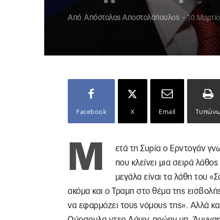
Από
Απόστολος Αποστολόπουλος
-
10 Μαρτίο
Facebook
X
Email
Τυπών
Μ
ετά τη Συρία ο Ερντογάν γν
που κλείνει μια σειρά λάθο
μεγάλα είναι τα λάθη του «
ακόμα και ο Τραμπ στο θέμα της εισβολή
να εφαρμόζει τους νόμους της». Αλλά κα
Ούρσουλα ντερ Λάιεν, πρώην υπ. Άμυνας 