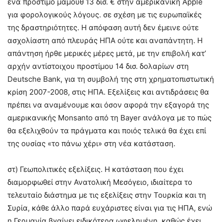
ένα πρόστιμο μαμούθ 13 δισ. € στην αμερικανική Apple
για φορολογικούς λόγους. σε σχέση με τις ευρωπαϊκές
της δραστηριότητες. Η απόφαση αυτή δεν έμεινε ούτε
ασχολίαστη από πλευράς ΗΠΑ ούτε και αναπάντητη. Η
απάντηση ήρθε μερικές μέρες μετά, με την επιβολή κατ’
αρχήν αντίστοιχου προστίμου 14 δισ. δολαρίων στη
Deutsche Bank, για τη συμβολή της στη χρηματοπιστωτική
κρίση 2007-2008, στις ΗΠΑ. Εξελίξεις και αντιδράσεις θα
πρέπει να αναμένουμε και όσον αφορά την εξαγορά της
αμερικανικής Monsanto από τη Bayer ανάλογα με το πώς
θα εξελιχθούν τα πράγματα και ποιός τελικά θα έχει επί
της ουσίας «το πάνω χέρι» στη νέα κατάσταση.
στ) Γεωπολιτικές εξελίξεις. Η κατάσταση που έχει
διαμορφωθεί στην Ανατολική Μεσόγειο, ιδιαίτερα το
τελευταίο διάστημα με τις εξελίξεις στην Τουρκία και τη
Συρία, κάθε άλλο παρά ευχάριστες είναι για τις ΗΠΑ, ενώ
η Γερμανία βγαίνει ειδικότερα ωφελημένη, καθώς έχει