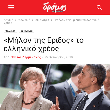
Αρχική
πολιτική
οικονομία
«Μήλον της Εριδος» το ελληνικό
χρέος
πολιτική
οικονομία
«Μήλον της Εριδος» το
ελληνικό χρέος
Από
Παύλος Δερμενάκης
-
25 Οκτωβρίου, 2016