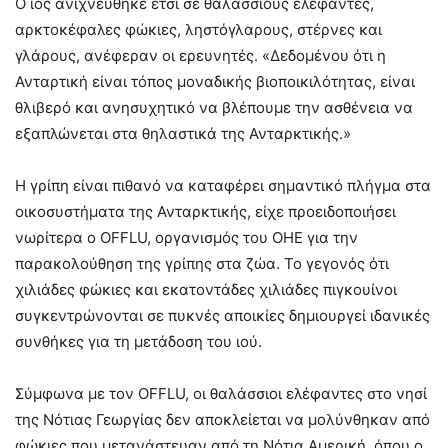
Ο ιός ανιχνεύθηκε έτσι σε θαλάσσιους ελέφαντες,
αρκτοκέφαλες φώκιες, ληστόγλαρους, στέρνες και
γλάρους, ανέφεραν οι ερευνητές. «Δεδομένου ότι η
Ανταρτική είναι τόπος μοναδικής βιοποικιλότητας, είναι
θλιβερό και ανησυχητικό να βλέπουμε την ασθένεια να
εξαπλώνεται στα θηλαστικά της Ανταρκτικής.»
Η γρίπη είναι πιθανό να καταφέρει σημαντικό πλήγμα στα
οικοσυστήματα της Ανταρκτικής, είχε προειδοποιήσει
νωρίτερα ο OFFLU, οργανισμός του ΟΗΕ για την
παρακολούθηση της γρίπης στα ζώα. Το γεγονός ότι
χιλιάδες φώκιες και εκατοντάδες χιλιάδες πιγκουίνοι
συγκεντρώνονται σε πυκνές αποικίες δημιουργεί ιδανικές
συνθήκες για τη μετάδοση του ιού.
Σύμφωνα με τον OFFLU, οι θαλάσσιοι ελέφαντες στο νησί
της Νότιας Γεωργίας δεν αποκλείεται να μολύνθηκαν από
φώκιες που μετανάστευαν από τη Νότια Αμερική, όπου ο