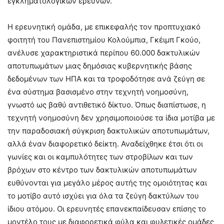
εγκληματολογικών ερευνών.
Η ερευνητική ομάδα, με επικεφαλής τον προπτυχιακό
φοιτητή του Πανεπιστημίου Κολούμπια, Γκέιμπ Γκούο,
ανέλυσε χαρακτηριστικά περίπου 60.000 δακτυλικών
αποτυπωμάτων μιας δημόσιας κυβερνητικής βάσης
δεδομένων των ΗΠΑ και τα τροφοδότησε ανά ζεύγη σε
ένα σύστημα βασισμένο στην τεχνητή νοημοσύνη,
γνωστό ως βαθύ αντιθετικό δίκτυο. Όπως διαπίστωσε, η
τεχνητή νοημοσύνη δεν χρησιμοποιούσε τα ίδια μοτίβα με
την παραδοσιακή σύγκριση δακτυλικών αποτυπωμάτων,
αλλά έναν διαφορετικό δείκτη. Αναδείχθηκε έτσι ότι οι
γωνίες και οι καμπυλότητες των στροβίλων και των
βρόχων στο κέντρο των δακτυλικών αποτυπωμάτων
ευθύνονται για μεγάλο μέρος αυτής της ομοιότητας και
το μοτίβο αυτό ισχύει για όλα τα ζεύγη δακτύλων του
ίδιου ατόμου. Οι ερευνητές επανεκπαίδευσαν επίσης το
μοντέλο τους με διαφορετικά φύλα και φυλετικές ομάδες