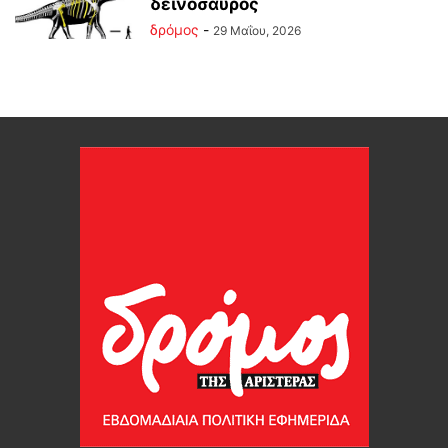
δεινόσαυρος
δρόμος
-
29 Μαΐου, 2026