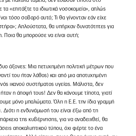
ες με παχυλά ταμεία, δεν έδωσαν τίποτα στο
 τα «επιτάξτε τα ιδιωτικά νοσοκομεία», απλώς
ίναι τόσο σοβαρό αυτό; Τι θα γίνονταν εάν είχε
στήρα»; Απλούστατα, θα υπήρχαν δυνατότητες για
η. Ποια θα μπορούσε να είναι αυτή;
δυο άξονες: Μια πετυχημένη πολιτική μέτρων που
ναντί του ήταν λάθος) και από μια αποτυχημένη
νός ικανού συστήματος υγείας. Μάλιστα, δεν
ήταν η άποψή τους! Δεν θα κάνουμε τίποτα, γιατί
ουμε μόνο μπαλώματα. Όλη η Ε.Ε. την ίδια γραμμή
ι. Διότι η ενδυνάμωσή του είναι έξω από τη
πάρκεια της κυβέρνησης, για να αναδειχθεί, θα
σεις αποκαλυπτικού τύπου, όχι φέρτε το ένα