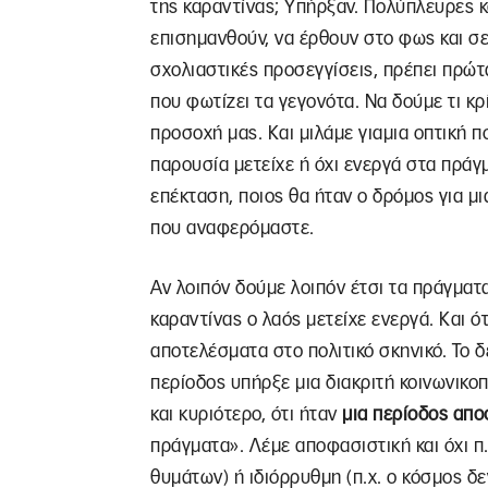
της καραντίνας; Υπήρξαν. Πολύπλευρες κ
επισημανθούν, να έρθουν στο φως και σε
σχολιαστικές προσεγγίσεις, πρέπει πρώτ
που φωτίζει τα γεγονότα. Να δούμε τι κρ
προσοχή μας. Και μιλάμε γιαμια οπτική π
παρουσία μετείχε ή όχι ενεργά στα πράγ
επέκταση, ποιος θα ήταν ο δρόμος για μ
που αναφερόμαστε.
Αν λοιπόν δούμε λοιπόν έτσι τα πράγματα
καραντίνας ο λαός μετείχε ενεργά. Και ό
αποτελέσματα στο πολιτικό σκηνικό. Το δ
περίοδος υπήρξε μια διακριτή κοινωνικοπο
και κυριότερο, ότι ήταν
μια περίοδος απο
πράγματα». Λέμε αποφασιστική και όχι π
θυμάτων) ή ιδιόρρυθμη (π.χ. ο κόσμος δε