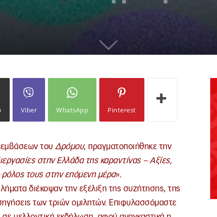
ω
Viber
WhatsApp
Pinterest
αρεμβάσεων του
Δρόμου
, πραγματοποιήθηκε την
ιεργασίες στην Ελλάδα της καραντίνας – Αξίες,
 ο ρόλος τους στην επόμενη μέρα
».
λήματα διέκοψαν την εξέλιξη της συζήτησης, της
ισηγήσεις των τριών ομιλητών. Επιφυλασσόμαστε
ν σε μελλοντική εκδήλωση, αφού αναγκαστικά η