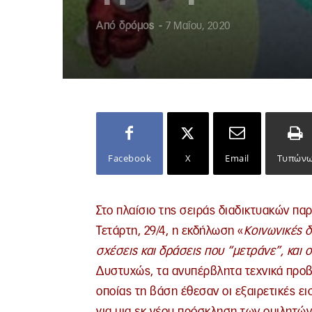
Από
δρόμος
-
7 Μαΐου, 2020
Facebook
X
Email
Τυπών
Στο πλαίσιο της σειράς διαδικτυακών π
Τετάρτη, 29/4, η εκδήλωση «
Κοινωνικές δ
σχέσεις και δράσεις που “μετράνε”, και
Δυστυχώς, τα ανυπέρβλητα τεχνικά προβ
οποίας τη βάση έθεσαν οι εξαιρετικές ε
για μια εκ νέου πρόσκληση των ομιλητώ