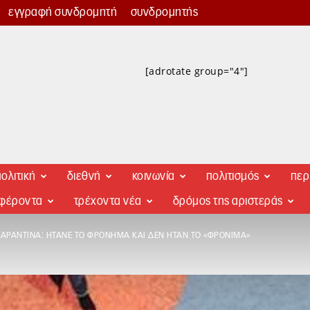
εγγραφή συνδρομητή
συνδρομητής
[adrotate group="4"]
ολιτική
διεθνή
κοινωνία
πολιτισμός
περ
αφέροντα
τρέχοντα νέα
δρόμος της αριστεράς
 ΚΑΡΑΝΤΊΝΑ: ΉΤΑΝΕ ΤΟ ΦΡΌΝΗΜΑ ΚΑΙ ΔΕΝ ΉΤΑΝ ΤΟ «ΦΡΌΝΙΜΑ»