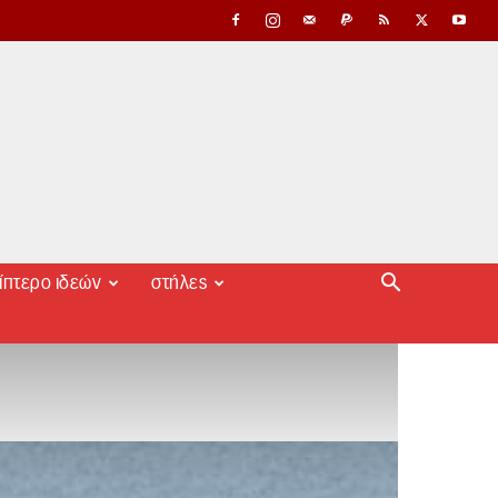
ίπτερο ιδεών
στήλες