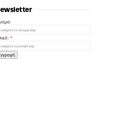
ewsletter
νομα:
mail:
*
Εγγραφή