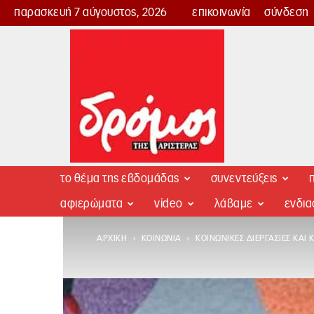
παρασκευή 7 αύγουστος, 2026
επικοινωνία
σύνδεση
Δρόμος
της
Αριστεράς
το θέμα της εβδομάδας
συνεντεύξεις
π
αφιερώματα
video
λάβαμε
ενδι
ΑΡΧΙΚΉ
ΚΟΙΝΩΝΊΑ
ΚΟΙΝΩΝΙΚΈΣ ΔΙΕΡΓΑΣΊΕΣ ΚΑΙ