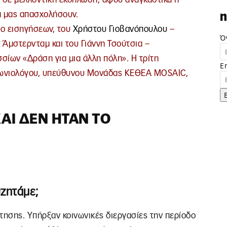
θα μας απασχολήσουν.
n
ο εισηγήσεων, του
Χρήστου Γιοβανόπουλου
–
Ό
it Άμστερνταμ και του Γιάννη Τσούτσια –
σίων «Δράση για μια άλλη πόλη». Η τρίτη
E
ινωνιολόγου, υπεύθυνου Μονάδας ΚΕΘΕΑ MOSAIC,
ΑΙ ΔΕΝ ΉΤΑΝ ΤΟ
υζητάμε;
τησης. Υπήρξαν κοινωνικές διεργασίες την περίοδο