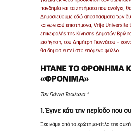
πανδημία και τα ζητήματα που ανοίγει, 
Δημοσιεύουμε εδώ αποσπάσματα των δύ
κοινωνικού επιστήμονα, Vrije Universite
επικεφαλής της Κίνησης Δημοτών Βριλησ
εισήγηση, του Δημήτρη Γιαννάτου – κο
θα δημοσιευτεί στο επόμενο φύλλο.
ΉΤΑΝΕ ΤΟ ΦΡΌΝΗΜΑ Κ
«ΦΡΌΝΙΜΑ»
Του Γιάννη Τσούτσια *
1. Έγινε κάτι την περίοδο που σ
Ξεκινάμε από το ερώτημα-τίτλο της συζή