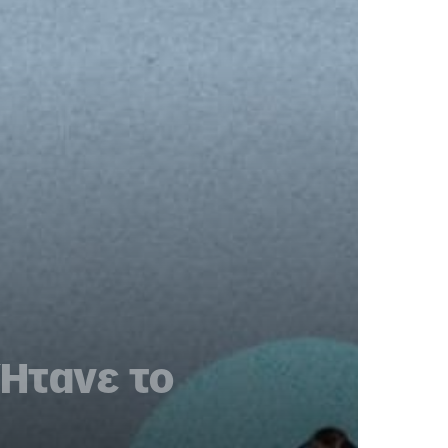
 Ήτανε το