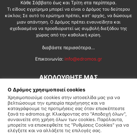
Κάθε Σάββατο έως και Τρίτη στα περίπτερα.
Τι είδους εγχείρημα μπορεί να είναι ο Δρόμος του δεύτερου
κύκλου; Σε αυτό το ερώτημα πρέπει, κατ’ αρχάς, να δώσουμε
μιαν απάντηση. Ο Δρόμος πρέπει ενσυνείδητα και
σχεδιασμένα να προσδιοριστεί ως συμβολή διεξόδου της
χώρας από την καθολική κρίση.
διαβάστε περισσότερα...
Επικοινωνία:
info@edromos.gr
ΑΚΟΛΟΥΘΗΣΕ ΜΑΣ
Ο Δρόμος χρησιμοποιεί cookies
Χρησιμοποιούμε cookies στην ιστοσελίδα μας για να
βελτιώσουμε την εμπειρία περιήγησης και να
καταγράφουμε τις προτιμήσεις σας όταν επισκέπτεστε
ξανά το edromos.gr. Κλικάροντας στο "Αποδοχή όλων",
συναινείτε στη χρήση όλων των cookies. Παρόλαυτα,
Εγγραφή συνδρομητή
Πολιτική
Διεθνή
Κοινωνία
μπορείτε να επισκεφθείτε τις "Ρυθμίσεις Cookies" για να
ελέγξετε και να αλλάξετε τις επιλογές σας.
Πολιτισμός
Αφιερώματα