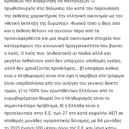
εμποδίζει την κυβέρνηση να πανηγυρίζει. Ο
πρωθυπουργός στις δηλώσεις του κατά την παρουσίαση
της έκθεσης χαρακτήρισε την ελληνική οικονομία ως την
«θετική έκπληξη της Ευρώπης». Φυσικά τόσο ο ίδιος όσο
και η έκθεση θέλουν να αγνοούν πέρα από τα
προαναφερθέντα και μια σειρά οικονομικά στοιχεία που
καταγράφουν την κοινωνική πραγματικότητα που βιώνει
ο λαός. Ο λαός που: (ενδεικτικά) α) παιδιά αλλά και
μεγάλοι πεθαίνουν γιατί δεν υπάρχουν υποδομές υγείας,
αλλά δεν χρειάζονται προσλήψεις… β) υποφέρει καθώς
ενώ ο πληθωρισμός είναι στα ύψη η ακρίβεια στα τρόφιμα
είναι υπερδιπλάσια από την αύξηση του γενικού δείκτη
τιμών, γ) το 100% των ερωτηθέντων Ελλήνων από το
ευρωβαρόμετρο θεωρεί ότι ο πληθωρισμός είναι το
σημαντικότερο πρόβλημα, δ) η Ελλάδα είναι η
προτελευταία στην Ε.Ε. των 27 στο κατά κεφαλήν ΑΕΠ σε
σταθερές μονάδες αγοραστικής δύναμης, με 64 μονάδες
το 2021 έναντι 100 μέσου όρου της Ε.Ε. και μόνη κάτω