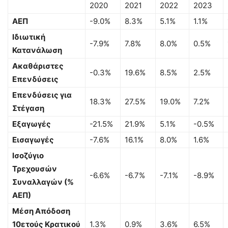
2020
2021
2022
2023
ΑΕΠ
-9.0%
8.3%
5.1%
1.1%
Ιδιωτική
-7.9%
7.8%
8.0%
0.5%
Κατανάλωση
Ακαθάριστες
-0.3%
19.6%
8.5%
2.5%
Επενδύσεις
Επενδύσεις για
18.3%
27.5%
19.0%
7.2%
Στέγαση
Εξαγωγές
-21.5%
21.9%
5.1%
-0.5%
Εισαγωγές
-7.6%
16.1%
8.0%
1.6%
Ισοζύγιο
Τρεχουσών
-6.6%
-6.7%
-7.1%
-8.9%
Συναλλαγών (%
ΑΕΠ)
Μέση Απόδοση
10ετούς Κρατικού
1.3%
0.9%
3.6%
6.5%