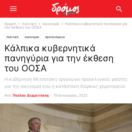
Αρχική
πολιτική
οικονομία
Κάλπικα κυβερνητικά πανηγύρια για
την έκθεση του ΟΟΣΑ
πολιτική
οικονομία
προτεινόμενα
Κάλπικα κυβερνητικά
πανηγύρια για την έκθεση
του ΟΟΣΑ
Η κυβέρνηση Μητσοτάκη οργανώνει προεκλογικές φιέστες
για την οικονομία ενώ η κατάσταση διαρκώς χειροτερεύει
Από
Παύλος Δερμενάκης
-
19 Ιανουαρίου, 2023