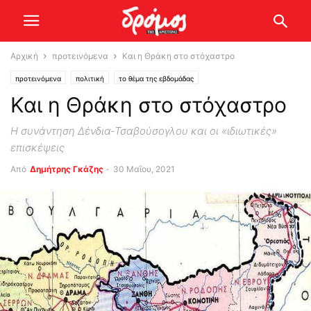
Αρχική
προτεινόμενα
Και η Θράκη στο στόχαστρο
προτεινόμενα
πολιτική
το θέμα της εβδομάδας
Και η Θράκη στο στόχαστρο
Η συνάντηση Δένδια-Τσαβούσογλου και οι «ιδιωτικές»
επισκέψεις
Από
Δημήτρης Γκάζης
-
30 Μαΐου, 2021