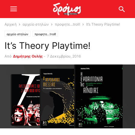
Αρχική
αρχείο στηλών
προφητε...troll!
It’s Theory Playtime!
αρχείο στηλών
προφητε...troll!
It’s Theory Playtime!
Από
Δημήτρης Ουλής
-
7 Δεκεμβρίου, 2016