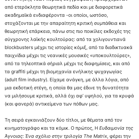
από ετερόκλητα θεωρητικά πεδία και με διαφορετικά
ακαδημαϊκά ενδιαφέροντα -οι οποίοι, ωστόσο,
στοχάζονται με την απαραίτητη κριτική συμπάθεια και
θεωρητική επάρκεια, πάνω στις πιο ποικίλες εκδοχές της
σύγχρονης λαϊκής κουλτούρας: από τα χολιγουντιανά
blockbusters μέχρι τις ιστορίες κόμιξ, από τα διαδικτυακά
παιχνίδια μέχρι τις νεανικές μουσικές «υποκουλτούρες»,
από τα τηλεοπτικά σήριαλ μέχρι τις διαφημίσεις, και από
τα graffiti μέχρι τη βιομηχανία ενήλικης ψυχαγωγίας
(adult film industry). Είχαμε ανάγκη, με άλλα λόγια, από
μια εκδοτική στέγη, η οποία θα μας έδινε τη δυνατότητα
να μιλήσουμε κριτικά, αλλά όχι αφ’ υψηλού, για τα κρυφά
(και φανερά) αντικείμενα των πόθων μας.
Τη σειρά εγκαινιάζουν δύο τίτλοι, με θέματα από τον
κινηματογράφο και τα κόμικ. Ο πρώτος, Η
Ευδαιμονία της
Άγνοιας: Ένα σχόλιο στην τριλογία The Matrix
, φέρει την