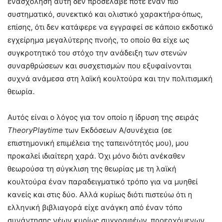
ενασχόληση αυτή δεν προσέλαβε ποτέ έναν πιο
συστηματικό, συνεκτικό και ολιστικό χαρακτήρα·όπως,
επίσης, ότι δεν κατάφερε να εγγραφεί σε κάποιο εκδοτικό
εγχείρημα μεγαλύτερης πνοής, το οποίο θα είχε ως
συγκροτητικό του στόχο την ανάδειξη των στενών
συναρθρώσεων και συσχετισμών που εξυφαίνονται
συχνά ανάμεσα στη λαϊκή κουλτούρα και την πολιτισμική
θεωρία.
Αυτός είναι ο λόγος για τον οποίο η ίδρυση της σειράς
TheoryPlaytime
των Εκδόσεων Α/συνέχεια (σε
επιστημονική επιμέλεια της ταπεινότητός μου), μου
προκαλεί ιδιαίτερη χαρά. Όχι μόνο διότι ανέκαθεν
θεωρούσα τη σύγκλιση της θεωρίας με τη λαϊκή
κουλτούρα έναν παραδειγματικό τρόπο για να μυηθεί
κανείς και στις δύο. Αλλά κυρίως διότι πιστεύω ότι η
ελληνική βιβλιαγορά είχε ανάγκη από έναν τόπο
συνάντησης νέων κυρίως συγγραφέων, προερχόμενων