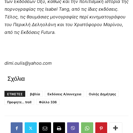
των Εκδόσεων Οξύ, καθώς και την πολιτισμική ιστορία της
πορνογραφίας της Isabel Tang, από τις ίδιες εκδόσεις.
Τέλος, τις θαυμάσιες μονογραφίες περί κινηματογράφου
του Περικλή Δεληολάνη και του Χριστόφορου Μαρίνου,
από τις Εκδόσεις Futura.
dimi.oulis@yahoo.com
Σχόλια
ΕΤΙΚΕΤΕΣ
βιβλία
Εκδόσεις Α/συνεχεια
Ουλής Δημήτρης
Προφητε... troll
Φύλλο 336