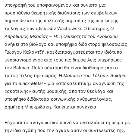
υπογραφή του υποφαινομένου και συνιστά μια
προσπάθεια θεωρητικής διαύγασης των συμβολικών
σημασιών και της πολιτικής σημασίας της περίφημης
τριλογίας των αδελφών Wachowski. Ο δεύτερος,
Ο
Απρόθυμος Μεσσίας – Ή: η Οικειότητα του Ανοίκειου
ανήκει στο βιολόγο και υποψήφιο διδάκτορα φιλοσοφίας
Γιώργου Καλαντζή, και διαπραγματεύεται τον ιδιότυπο
μεσσιανισμό ενός από τους πιο δημοφιλείς υπερήρωες –
τον Batman. Πολύ σύντομα θα είναι διαθέσιμος και ο
τρίτος τίτλος της σειράς,
Η Μουσική του Τέλους: Δοκίμιο
για το Black Metal
– μία «αποκαλυπτική» ανάγνωση της
«σκοτεινής» αυτής μουσικής, από τον θεολόγο και
υποψήφιο διδάκτορα κοινωνικής ανθρωπολογίας,
Δημήτρη Μπεκριδάκη. Και έπεται συνέχεια.
Εύχομαι το αναγνωστικό κοινό να αγκαλιάσει τη σειρά με
την ίδια αγάπη που την αγκάλιασαν οι συντελεστές της.