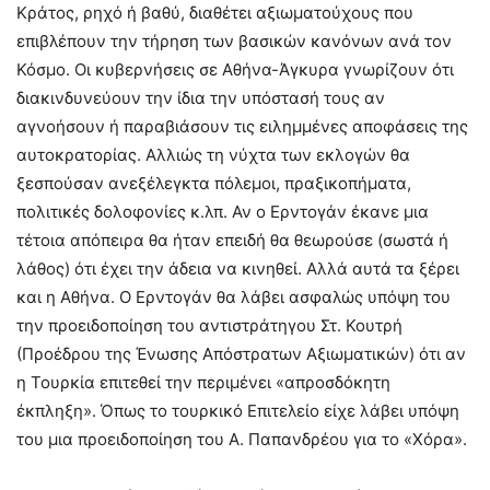
Κράτος, ρηχό ή βαθύ, διαθέτει αξιωματούχους που
επιβλέπουν την τήρηση των βασικών κανόνων ανά τον
Κόσμο. Οι κυβερνήσεις σε Αθήνα-Άγκυρα γνωρίζουν ότι
διακινδυνεύουν την ίδια την υπόστασή τους αν
αγνοήσουν ή παραβιάσουν τις ειλημμένες αποφάσεις της
αυτοκρατορίας. Αλλιώς τη νύχτα των εκλογών θα
ξεσπούσαν ανεξέλεγκτα πόλεμοι, πραξικοπήματα,
πολιτικές δολοφονίες κ.λπ. Αν ο Ερντογάν έκανε μια
τέτοια απόπειρα θα ήταν επειδή θα θεωρούσε (σωστά ή
λάθος) ότι έχει την άδεια να κινηθεί. Αλλά αυτά τα ξέρει
και η Αθήνα. Ο Ερντογάν θα λάβει ασφαλώς υπόψη του
την προειδοποίηση του αντιστράτηγου Στ. Κουτρή
(Προέδρου της Ένωσης Απόστρατων Αξιωματικών) ότι αν
η Τουρκία επιτεθεί την περιμένει «απροσδόκητη
έκπληξη». Όπως το τουρκικό Επιτελείο είχε λάβει υπόψη
του μια προειδοποίηση του Α. Παπανδρέου για το «Χόρα».