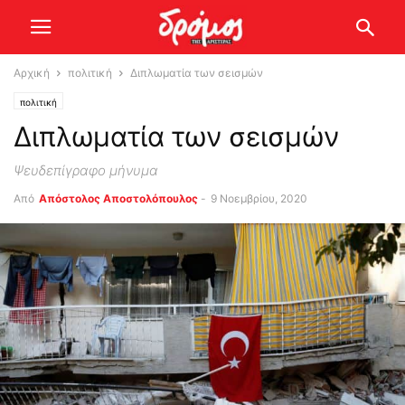
Αρχική
πολιτική
Διπλωματία των σεισμών
πολιτική
Διπλωματία των σεισμών
Ψευδεπίγραφο μήνυμα
Από
Απόστολος Αποστολόπουλος
-
9 Νοεμβρίου, 2020