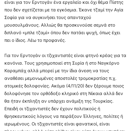
είναι για τον Ερντογάν ένα εργαλείο και όχι θέμα Πίστης
που δεν σχετίζεται με τα εγκόσμια. Έκανε τζαμί την Αγία
Σοφία για να συγκινήσει τους απανταχού
μουσουλμάνους. Αλλιώς θα προσκυνούσε σεμνά στο
διπλανό «μπλε τζαμί» όπου δεν πατάει ψυχή, όπως έχει
πει ο ίδιος. Λέω το προφανές.
Για τον Ερντογάν οι τζιχαντιστές είναι φτηνό κρέας για τα
κανόνια. Τους χρησιμοποιεί στη Συρία ή στο Ναγκόρνο
Καραμπάχ αλλά μπορεί με την ίδια άνεση να τους
αναθέσει μεμονωμένες αποστολές τρομοκρατίας π.χ.
ατομικές δολοφονίες. Ακόμα (4/11/20) δεν ξέρουμε ποιος
δολοφόνησε τον ορθόδοξο κληρικό στη Νίκαια αλλά δεν
θα ήταν έκπληξη αν υπάρχει ανάμιξη της Τουρκίας.
Επειδή οι τζιχαντιστές δεν έχουν πολιτικούς ή
θρησκευτικούς λόγους να πειράξουν Έλληνες, πολίτες ή
ιερωμένους. Οι τζιχαντιστές είναι φανατικοί, είναι