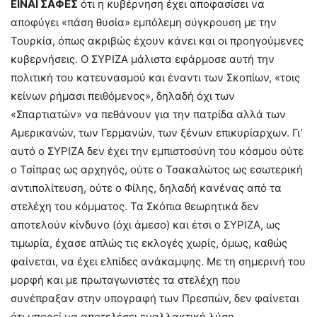
ΕΙΝΑΙ ΣΑΦΕΣ
ότι η κυβέρνηση έχει αποφασίσει να
αποφύγει «πάση θυσία» εμπόλεμη σύγκρουση με την
Τουρκία, όπως ακριβώς έχουν κάνει και οι προηγούμενες
κυβερνήσεις. Ο ΣΥΡΙΖΑ μάλιστα εφάρμοσε αυτή την
πολιτική του κατευνασμού και έναντι των Σκοπίων, «τοις
κείνων ρήμασι πειθόμενος», δηλαδή όχι των
«Σπαρτιατών» να πεθάνουν για την πατρίδα αλλά των
Αμερικανών, των Γερμανών, των ξένων επικυρίαρχων. Γι’
αυτό ο ΣΥΡΙΖΑ δεν έχει την εμπιστοσύνη του κόσμου ούτε
ο Τσίπρας ως αρχηγός, ούτε ο Τσακαλώτος ως εσωτερική
αντιπολίτευση, ούτε ο Φίλης, δηλαδή κανένας από τα
στελέχη του κόμματος. Τα Σκόπια θεωρητικά δεν
αποτελούν κίνδυνο (όχι άμεσο) και έτσι ο ΣΥΡΙΖΑ, ως
τιμωρία, έχασε απλώς τις εκλογές χωρίς, όμως, καθώς
φαίνεται, να έχει ελπίδες ανάκαμψης. Με τη σημερινή του
μορφή και με πρωταγωνιστές τα στελέχη που
συνέπραξαν στην υπογραφή των Πρεσπών, δεν φαίνεται
ότι μπορεί να αποτελέσει εναλλακτική λύση.