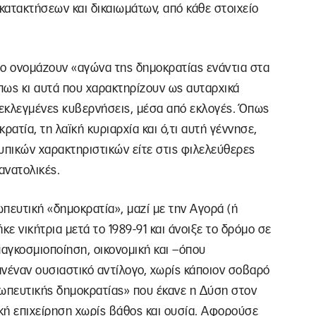
ατακτήσεων και δικαιωμάτων, από κάθε στοιχείο
 το ονομάζουν «αγώνα της δημοκρατίας ενάντια στα
πως κι αυτά που χαρακτηρίζουν ως αυταρχικά
 εκλεγμένες κυβερνήσεις, μέσα από εκλογές. Όπως
ρατία, τη λαϊκή κυριαρχία και ό,τι αυτή γέννησε,
πικών χαρακτηριστικών είτε στις φιλελεύθερες
 ανατολικές.
πευτική «δημοκρατία», μαζί με την Αγορά (ή
κε νικήτρια μετά το 1989-91 και άνοιξε το δρόμο σε
παγκοσμιοποίηση, οικονομική και –όπου
κανέναν ουσιαστικό αντίλογο, χωρίς κάποιον σοβαρό
σωπευτικής δημοκρατίας» που έκανε η Δύση στον
κή επιχείρηση χωρίς βάθος και ουσία. Αφορούσε