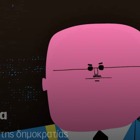
α
 της δημοκρατίας