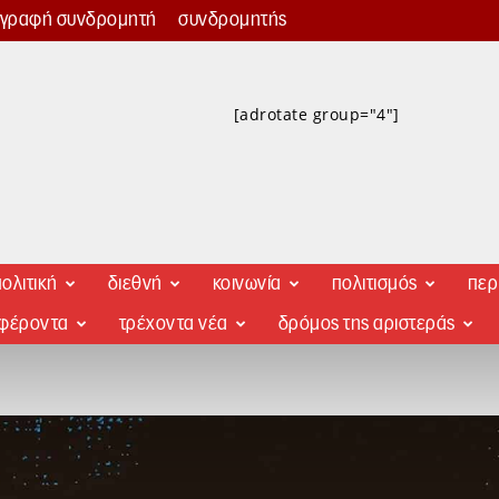
γγραφή συνδρομητή
συνδρομητής
[adrotate group="4"]
ολιτική
διεθνή
κοινωνία
πολιτισμός
περ
αφέροντα
τρέχοντα νέα
δρόμος της αριστεράς