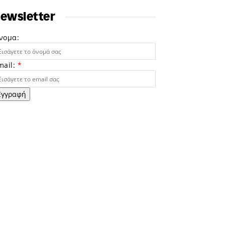
ewsletter
νομα:
mail:
*
Εγγραφή