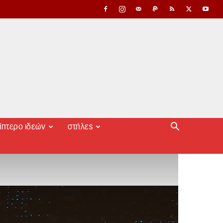
ίπτερο ιδεών
στήλες