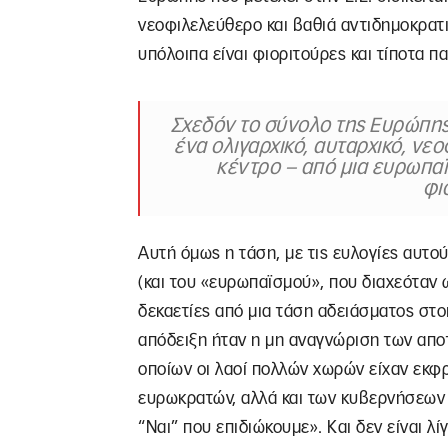
νεοφιλελεύθερο και βαθιά αντιδημοκρατι
υπόλοιπα είναι φιοριτούρες και τίποτα π
Σχεδόν το σύνολο της Ευρώπης 
ένα ολιγαρχικό, αυταρχικό, νε
κέντρο – από μια ευρωπαϊ
φι
Αυτή όμως η τάση, με τις ευλογίες αυτ
(και του «ευρωπαϊσμού», που διαχεόταν 
δεκαετίες από μια τάση αδειάσματος στο
απόδειξη ήταν η μη αναγνώριση των απ
οποίων οι λαοί πολλών χωρών είχαν εκφρ
ευρωκρατών, αλλά και των κυβερνήσεων 
“Ναι” που επιδιώκουμε». Και δεν είναι λ