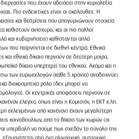
ιεργασίες που έχουν αδειάσει στην κυριολεξία
ίας. Πιο ενδεικτικές είναι οι ακόλουθες: Η
κασίες και θεσμίσεις που απογυμνώνουν στοιχεία
α καθιστούν ανίσχυρα, και οι πιο πολλοί
αλλά και κυβερνήσεις) καθίστανται απλά
ων που παίρνονται σε διεθνή κέντρα. Εθνικά
ς και εθνικό δίκαιο περνούν σε δεύτερη μοίρα,
ρωπαϊκό δίκαιο υπερτερεί του εθνικού. Ακόμα και η
έσω των ευρωεκλογών (κάθε 5 χρόνια) αναδεικνύει
ικά διακοσμητικό ρόλο (δεν μπορεί να
νομολογία). Οι κεντρικές αποφάσεις περνούν σε
ανέναν έλεγχο, όπως είναι η Κομισιόν, η ΕΚΤ κ.λπ.
(μη εκλεγμένων από κανέναν) έχουν μεγαλύτερη
εις κοινοβουλίων, από το δίκαιο των χωρών (οι
ίναι υπερβολή να πούμε πως σχεδόν το σύνολο της
, εξουσιάζεται από ένα ολιγαρχικό, αυταρχικό,