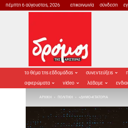
πέμπτη 6 αύγουστος, 2026
επικοινωνία
σύνδεση
ε
Δρόμος
της
Αριστεράς
το θέμα της εβδομάδας
συνεντεύξεις
π
αφιερώματα
video
λάβαμε
ενδι
ΑΡΧΙΚΉ
ΠΟΛΙΤΙΚΉ
«ΔΗΜΟ»ΚΤΑΤΟΡΊΑ