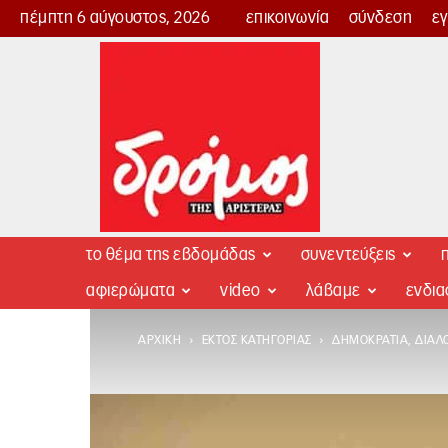
πέμπτη 6 αύγουστος, 2026
επικοινωνία
σύνδεση
ε
Δρόμος
της
Αριστεράς
το θέμα της εβδομάδας
συνεντεύξεις
π
αφιερώματα
video
λάβαμε
ενδι
ΑΡΧΙΚΉ
ΕΚΤΌΣ ΚΑΤΗΓΟΡΊΑΣ
ΔΗΜΟΚΡΑΤΊΑ, ΔΙΆΛ