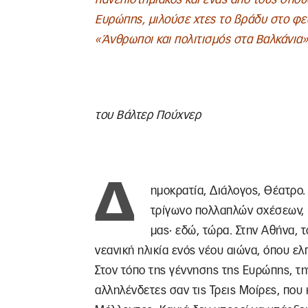
Ευρώπης, μιλούσε χτες το βράδυ στο φε
«Άνθρωποι και πολιτισμός στα Βαλκάνια»
του Βάλτερ Πούχνερ
Δ
ημοκρατία, Διάλογος, Θέατρο. 
τρίγωνο πολλαπλών σχέσεων, π
μας· εδώ, τώρα. Στην Αθήνα, τ
νεανική ηλικία ενός νέου αιώνα, όπου ελ
Στον τόπο της γέννησης της Ευρώπης, τη
αλληλένδετες σαν τις Τρεις Μοίρες, που