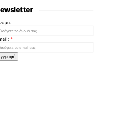
ewsletter
νομα:
mail:
*
Εγγραφή