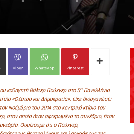
ω
Viber
WhatsApp
Pinterest
ο
 του καθηγητή Βάλτερ Πούχνερ στο 5
Πανελλήνιο
τίτλο «Θέατρο και Δημοκρατία», είχε διοργανώσει
ον Νοέμβριο του 2014 στο κεντρικό κτίριο του
ρ, στον οποίο ήταν αφιερωμένο το συνέδριο, ήταν
υνεδρία. Θυμίζουμε ότι ο Πούχνερ,
υδαιότερους θεατρολόγους και λαογράφους της