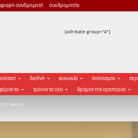
γγραφή συνδρομητή
συνδρομητής
[adrotate group="4"]
ολιτική
διεθνή
κοινωνία
πολιτισμός
περ
αφέροντα
τρέχοντα νέα
δρόμος της αριστεράς
ΟΓΟΣ, ΘΈΑΤΡΟ