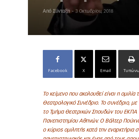
Από
Σύνταξη
-
3 Οκτωβρίου, 2018
Facebook
X
Email
Τυπών
Το κείμενο που ακολουθεί είναι η ομιλία
Θεατρολογικό Συνέδριο. Το συνέδριο, με 
το Τμήμα Θεατρικών Σπουδών του ΕΚΠΑ τ
Πανεπιστημίου Αθηνών. Ο Βάλτερ Πούχνε
ο κύριος ομιλητής κατά την εναρκτήρια σ
πανεπιστημιακός και ένας από τους σπο