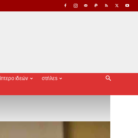
ίπτερο ιδεών
στήλες