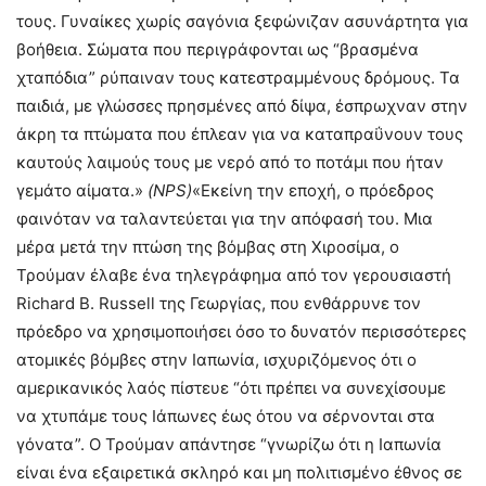
τους. Γυναίκες χωρίς σαγόνια ξεφώνιζαν ασυνάρτητα για
βοήθεια. Σώματα που περιγράφονται ως “βρασμένα
χταπόδια” ρύπαιναν τους κατεστραμμένους δρόμους. Τα
παιδιά, με γλώσσες πρησμένες από δίψα, έσπρωχναν στην
άκρη τα πτώματα που έπλεαν για να καταπραΰνουν τους
καυτούς λαιμούς τους με νερό από το ποτάμι που ήταν
γεμάτο αίματα.»
(
NPS
)
«Εκείνη την εποχή, ο πρόεδρος
φαινόταν να ταλαντεύεται για την απόφασή του. Μια
μέρα μετά την πτώση της βόμβας στη Χιροσίμα, ο
Τρούμαν έλαβε ένα τηλεγράφημα από τον γερουσιαστή
Richard B. Russell της Γεωργίας, που ενθάρρυνε τον
πρόεδρο να χρησιμοποιήσει όσο το δυνατόν περισσότερες
ατομικές βόμβες στην Ιαπωνία, ισχυριζόμενος ότι ο
αμερικανικός λαός πίστευε “ότι πρέπει να συνεχίσουμε
να χτυπάμε τους Ιάπωνες έως ότου να σέρνονται στα
γόνατα”. Ο Τρούμαν απάντησε “γνωρίζω ότι η Ιαπωνία
είναι ένα εξαιρετικά σκληρό και μη πολιτισμένο έθνος σε