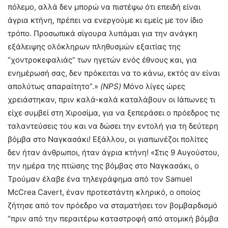
πόλεμο, αλλά δεν μπορώ να πιστέψω ότι επειδή είναι
άγρια κτήνη, πρέπει να ενεργούμε κι εμείς με τον ίδιο
τρόπο. Προσωπικά σίγουρα λυπάμαι για την ανάγκη
εξάλειψης ολόκληρων πληθυσμών εξαιτίας της
“χοντροκεφαλιάς” των ηγετών ενός έθνους και, για
ενημέρωσή σας, δεν πρόκειται να το κάνω, εκτός αν είναι
απολύτως απαραίτητο”.»
(
NPS
)
Μόνο λίγες ώρες
χρειάστηκαν, πριν καλά-καλά καταλάβουν οι Ιάπωνες τι
είχε συμβεί στη Χιροσίμα, για να ξεπεράσει ο πρόεδρος τις
ταλαντεύσεις του και να δώσει την εντολή για τη δεύτερη
βόμβα στο Ναγκασάκι! Εξάλλου, οι γιαπωνέζοι πολίτες
δεν ήταν άνθρωποι, ήταν άγρια κτήνη! «Στις 9 Αυγούστου,
την ημέρα της πτώσης της βόμβας στο Ναγκασάκι, ο
Τρούμαν έλαβε ένα τηλεγράφημα από τον Samuel
McCrea Cavert, έναν προτεστάντη κληρικό, ο οποίος
ζήτησε από τον πρόεδρο να σταματήσει τον βομβαρδισμό
“πριν από την περαιτέρω καταστροφή από ατομική βόμβα