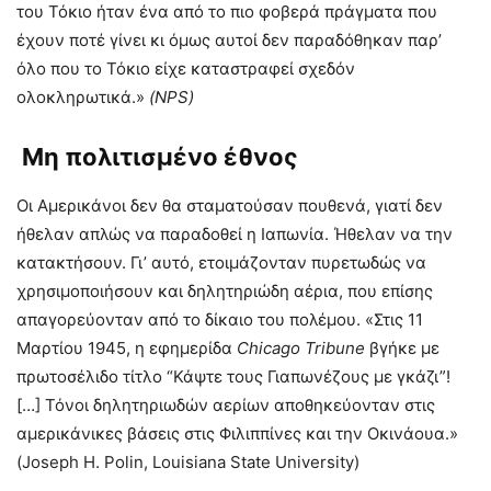
του Τόκιο ήταν ένα από το πιο φοβερά πράγματα που
έχουν ποτέ γίνει κι όμως αυτοί δεν παραδόθηκαν παρ’
όλο που το Τόκιο είχε καταστραφεί σχεδόν
ολοκληρωτικά.»
(
NPS
)
Μη πολιτισμένο έθνος
Οι Αμερικάνοι δεν θα σταματούσαν πουθενά, γιατί δεν
ήθελαν απλώς να παραδοθεί η Ιαπωνία. Ήθελαν να την
κατακτήσουν. Γι’ αυτό, ετοιμάζονταν πυρετωδώς να
χρησιμοποιήσουν και δηλητηριώδη αέρια, που επίσης
απαγορεύονταν από το δίκαιο του πολέμου. «Στις 11
Μαρτίου 1945, η εφημερίδα
Chicago Tribune
βγήκε με
πρωτοσέλιδο τίτλο “Κάψτε τους Γιαπωνέζους με γκάζι”!
[…] Τόνοι δηλητηριωδών αερίων αποθηκεύονταν στις
αμερικάνικες βάσεις στις Φιλιππίνες και την Οκινάουα.»
(Joseph H. Polin, Louisiana State University)