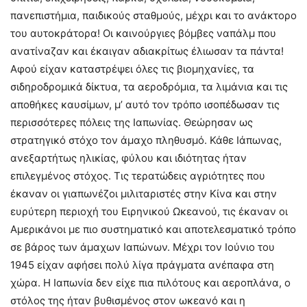
πανεπιστήμια, παιδικούς σταθμούς, μέχρι και το ανάκτορο
του αυτοκράτορα! Οι καινούργιες βόμβες ναπάλμ που
ανατίναζαν και έκαιγαν αδιακρίτως έλιωσαν τα πάντα!
Αφού είχαν καταστρέψει όλες τις βιομηχανίες, τα
σιδηροδρομικά δίκτυα, τα αεροδρόμια, τα λιμάνια και τις
αποθήκες καυσίμων, μ’ αυτό τον τρόπο ισοπέδωσαν τις
περισσότερες πόλεις της Ιαπωνίας. Θεώρησαν ως
στρατηγικό στόχο τον άμαχο πληθυσμό. Κάθε Ιάπωνας,
ανεξαρτήτως ηλικίας, φύλου και ιδιότητας ήταν
επιλεγμένος στόχος. Τις τερατώδεις αγριότητες που
έκαναν οι γιαπωνέζοι μιλιταριστές στην Κίνα και στην
ευρύτερη περιοχή του Ειρηνικού Ωκεανού, τις έκαναν οι
Αμερικάνοι με πιο συστηματικό και αποτελεσματικό τρόπο
σε βάρος των άμαχων Ιαπώνων. Μέχρι τον Ιούνιο του
1945 είχαν αφήσει πολύ λίγα πράγματα ανέπαφα στη
χώρα. Η Ιαπωνία δεν είχε πια πιλότους και αεροπλάνα, ο
στόλος της ήταν βυθισμένος στον ωκεανό και η