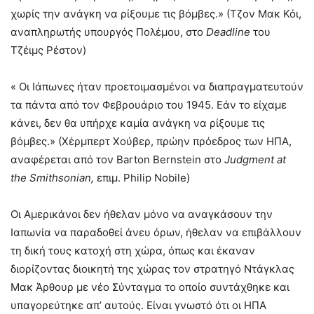
χωρίς την ανάγκη να ρίξουμε τις βόμβες.» (Τζον Μακ Κόι,
αναπληρωτής υπουργός Πολέμου, στο
Deadline
του
Τζέιμς Ρέστον)
« Οι Ιάπωνες ήταν προετοιμασμένοι να διαπραγματευτούν
τα πάντα από τον Φεβρουάριο του 1945. Εάν το είχαμε
κάνει, δεν θα υπήρχε καμία ανάγκη να ρίξουμε τις
βόμβες.» (Χέρμπερτ Χούβερ, πρώην πρόεδρος των ΗΠΑ,
αναφέρεται από τον Barton Bernstein στο
Judgment
at
the
Smithsonian
,
επιμ. Philip Nobile)
Οι Αμερικάνοι δεν ήθελαν μόνο να αναγκάσουν την
Ιαπωνία να παραδοθεί άνευ όρων, ήθελαν να επιβάλλουν
τη δική τους κατοχή στη χώρα, όπως και έκαναν
διορίζοντας διοικητή της χώρας τον στρατηγό Ντάγκλας
Μακ Άρθουρ με νέο Σύνταγμα το οποίο συντάχθηκε και
υπαγορεύτηκε απ’ αυτούς. Είναι γνωστό ότι οι ΗΠΑ