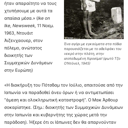
ήταν απαραίτητο να τους
χτυπήσουμε με αυτά τα
απαίσια μέσα.» (
Ike
on
Ike
,
Newsweek
,
11 Νοεμ.
1963, Ντουάιτ
Άιζενχαουερ, στον
Ένα αγόρι με εγκαύματα στα πόδια
πόλεμο, ανώτατος
παρουσιάζεται με το αδελφάκι του
νεκρό στην πλάτη, στην
διοικητής των
ισοπεδωμένη Χιροσίμα! (φωτό Τζο
Συμμαχικών Δυνάμεων
Ο’Ντόνελ, 1945)
στην Ευρώπη)
«Η διακήρυξη του Πότσδαμ τον Ιούλιο, απαιτούσε από την
Ιαπωνία να παραδοθεί άνευ όρων ή να αντιμετωπίσει
“άμεση και ολοκληρωτική καταστροφή”. Ο Μακ Άρθουρ
σοκαρίστηκε. (Σημ.: διοικητής των Συμμαχικών Δυνάμεων
στην Ιαπωνία και κυβερνήτης της χώρας μετά την
παράδοση). Ήξερε ότι οι Ιάπωνες δεν θα απαρνούνταν