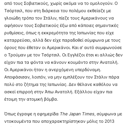
από τους Σοβιετικούς, χωρίς ακόμα να το ομολογούν. Ο
Τσόρτσιλ, που στη διάρκεια του πολέμου εκθείαζε με
γλοιώδη τρόπο τον Στάλιν, πίεζε τους Αμερικάνους να
αφήσουν τους Σοβιετικούς έξω από κάποιες σημαντικές
ρυθμίσεις, όπως η εκκρεμότητα της Ιαπωνίας που είχε
καταρρεύσει, αλλά δεν είχε παραδοθεί σύμφωνα με τους
όρους που έθεταν οι Αμερικάνοι. Και σ’ αυτό συμφωνούσε
ο Τρούμαν με τον Τσόρτσιλ. Οι Εγγλέζοι έτσι κι αλλιώς δεν
είχαν πια τα φόντα να κάνουν κουμάντο στην Ανατολή.
Οι Αμερικάνοι ήταν η ανερχόμενη υπερδύναμη.
Αποφάσισαν, λοιπόν, να μην εμπλέξουν τον Στάλιν πάρα
πολύ στο ζήτημα της Ιαπωνίας. Δεν θέλανε καθόλου να
ασκεί επιρροή στην Άπω Ανατολή. Εξάλλου είχαν πια
έτοιμη την ατομική βόμβα.
Όπως έγραψε η εφημερίδα
The
Japan
Times
, σύμφωνα με
ντοκουμέντα που αποχαρακτηρίστηκαν μόλις το 2013