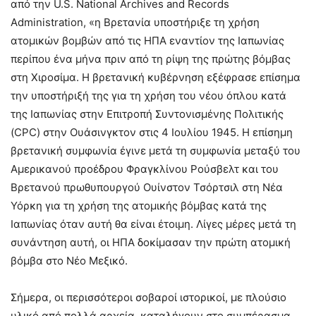
από την U.S. National Archives and Records
Administration, «η Βρετανία υποστήριξε τη χρήση
ατομικών βομβών από τις ΗΠΑ εναντίον της Ιαπωνίας
περίπου ένα μήνα πριν από τη ρίψη της πρώτης βόμβας
στη Χιροσίμα. Η βρετανική κυβέρνηση εξέφρασε επίσημα
την υποστήριξή της για τη χρήση του νέου όπλου κατά
της Ιαπωνίας στην Επιτροπή Συντονισμένης Πολιτικής
(CPC) στην Ουάσινγκτον στις 4 Ιουλίου 1945. Η επίσημη
βρετανική συμφωνία έγινε μετά τη συμφωνία μεταξύ του
Αμερικανού προέδρου Φραγκλίνου Ρούσβελτ και του
Βρετανού πρωθυπουργού Ουίνστον Τσόρτσιλ στη Νέα
Υόρκη για τη χρήση της ατομικής βόμβας κατά της
Ιαπωνίας όταν αυτή θα είναι έτοιμη. Λίγες μέρες μετά τη
συνάντηση αυτή, οι ΗΠΑ δοκίμασαν την πρώτη ατομική
βόμβα στο Νέο Μεξικό.
Σήμερα, οι περισσότεροι σοβαροί ιστορικοί, με πλούσιο
υλικό από πολλά αρχεία, καταλήγουν στο συμπέρασμα