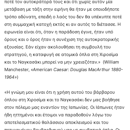
ποτέ τον αυτοκράτορά τους και ότι χωρίς αυτόν μία
μετάβαση με τάξη στην ειρήνη θα ήταν με οποιοδήποτε
τρόπο αδύνατη, επειδή ο λαός του δεν θα υπέκυπτε ποτέ
στη συμμαχική κατοχή εκτός κι αν αυτός το διέτασσε. Η
ειρωνεία είναι ότι, όταν η παράδοση έγινε, ήταν υπό
όρους και ο όρος ήταν η συνέχιση της αυτοκρατορικής
εξουσίας. Εάν είχαν ακολουθήσει τη συμβουλή του
στρατηγού, η καταφυγή σε ατομικά όπλα στη Χιροσίμα
και το Ναγκασάκι μπορεί να μην χρειαζόταν.» (William
Manchester,
«
American
Caesar
:
Douglas
MacArthur
1880-
1964»
)
«Η γνώμη μου είναι ότι η χρήση αυτού του βάρβαρου
όπλου στη Χιροσίμα και το Ναγκασάκι δεν μας βοήθησε
στον πόλεμο μας εναντίον της Ιαπωνίας. Οι Ιάπωνες ήταν
ήδη ηττημένοι και έτοιμοι να παραδοθούν λόγω του
αποτελεσματικού θαλάσσιου αποκλεισμού και του
πετυχημένου βομβαρδισμού μας με συμβατικά όπλα. Οι