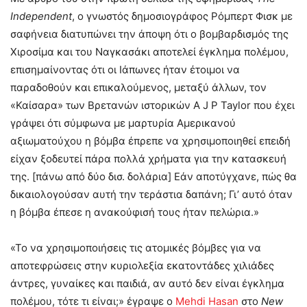
Independent
, ο γνωστός δημοσιογράφος Ρόμπερτ Φισκ με
σαφήνεια διατυπώνει την άποψη ότι ο βομβαρδισμός της
Χιροσίμα και του Ναγκασάκι αποτελεί έγκλημα πολέμου,
επισημαίνοντας ότι οι Ιάπωνες ήταν έτοιμοι να
παραδοθούν και επικαλούμενος, μεταξύ άλλων, τον
«Καίσαρα» των Βρετανών ιστορικών A J P Taylor που έχει
γράψει ότι σύμφωνα με μαρτυρία Αμερικανού
αξιωματούχου η βόμβα έπρεπε να χρησιμοποιηθεί επειδή
είχαν ξοδευτεί πάρα πολλά χρήματα για την κατασκευή
της. [πάνω από δύο δισ. δολάρια] Εάν αποτύγχανε, πώς θα
δικαιολογούσαν αυτή την τεράστια δαπάνη; Γι’ αυτό όταν
η βόμβα έπεσε η ανακούφισή τους ήταν πελώρια.»
«Το να χρησιμοποιήσεις τις ατομικές βόμβες για να
αποτεφρώσεις στην κυριολεξία εκατοντάδες χιλιάδες
άντρες, γυναίκες και παιδιά, αν αυτό δεν είναι έγκλημα
πολέμου, τότε τι είναι;» έγραψε ο
Mehdi Hasan
στο
New