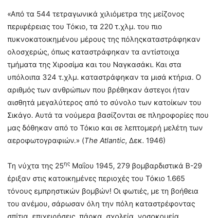
«Από τα 544 τετραγωνικά χιλιόμετρα της μείζονος
περιφέρειας του Τόκιο, τα 220 τ.χλμ. του πιο
πυκνοκατοικημένου μέρους της πόληςκαταστράφηκαν
ολοσχερώς, όπως καταστράφηκαν τα αντίστοιχα
τμήματα της Χιροσίμα και του Ναγκασάκι. Και στα
υπόλοιπα 324 τ.χλμ. καταστράφηκαν τα μισά κτήρια. Ο
αριθμός των ανθρώπων που βρέθηκαν άστεγοι ήταν
αισθητά μεγαλύτερος από το σύνολο των κατοίκων του
Σικάγο. Αυτά τα νούμερα βασίζονται σε πληροφορίες που
μας δόθηκαν από το Τόκιο και σε λεπτομερή μελέτη των
αεροφωτογραφιών.» (
The
Atlantic
, Δεκ. 1946)
ης
Τη νύχτα της 25
Μαΐου 1945, 279 βομβαρδιστικά Β-29
έριξαν στις κατοικημένες περιοχές του Τόκιο 1.665
τόνους εμπρηστικών βομβών! Οι φωτιές, με τη βοήθεια
του ανέμου, σάρωσαν όλη την πόλη καταστρέφοντας
σπίτια, επιχειρήσεις, πάρκα, σχολεία, νοσοκομεία,