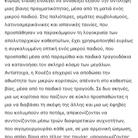
κυρίως επειδή επιλέγει να αναδείξει εξίσου την αντίληψη
μιας βίαιης πραγματικότητας, μέσα από τη ματιά ενός
μικρού παιδιού. Στις παλιότερες, γεμάτες συμβολισμούς,
λατινοαμερικάνικες και ισπανικές ταινίες, που
προσπάθησαν να παρακάμψουν τη λογοκρισία των
απολυταρχικών καθεστώτων, έχει χρησιμοποιηθεί ευρέως
η συγκαλυμμένη οπτική ενός μικρού παιδιού, που
προσπαθεί μέσα από παραμύθια και παιδικά τραγουδάκια
να κατανοήσει τον σκληρό κόσμο των μεγάλων.
Αντίστοιχα, η Χουέζο επιχειρεί να αποδώσει την
αθωότητα των μικρών κοριτσιών, απέναντι στο καθεστώς
βίας, μέσα από το παιδικό τους τραγούδι. Σε δυο σκηνές,
μια ως κορίτσια που παίζουν σε κύκλο προσπαθώντας η
μια να διαβάσει τη σκέψη της άλλης και μια ως έφηβες
που κολυμπούν στο ποτάμι, απεικονίζονται να
συντονίζονται μέσω τριών διαφορετικών συχνοτήτων,
που σιγομουρμουράει κάθε μια, σε μια αρμονική ώσμωση,
που σπάει βίαια στο τέλος της ταινίας, υπογραμμίζοντας