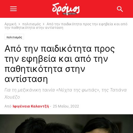
Αρχική
πολιτισμός
Από την παιδικότητα προς την εφηβεία και από
την παθητικότητα στην αντίσταση
πολιτισμός
Από την παιδικότητα προς
την εφηβεία και από την
παθητικότητα στην
αντίσταση
Για τη μεξικάνικη ταινία «Νύχτα της φωτιάς», της Τατιάνα
Χουέζο
Από
Ιφιγένεια Καλαντζή
-
25 Μαΐου, 2022