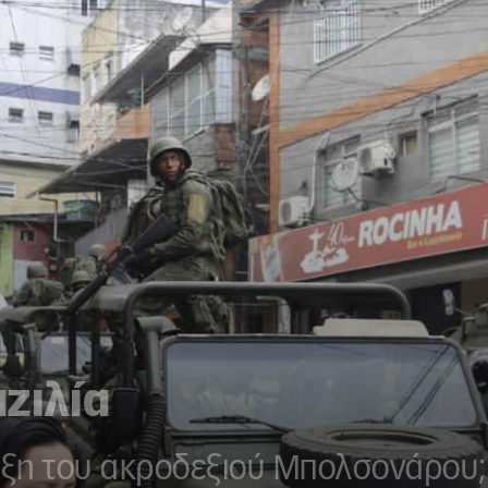
ζιλία
ναξη του ακροδεξιού Μπολσονάρου;