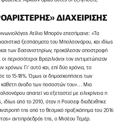
ΟΑΡΙΣΤΕΡΉΣ» ΔΙΑΧΕΊΡΙΣΗΣ
ινωνιολόγος Ατίλιο Μπορόν επεσήμαινε: «Τα
 φασιστικά ξεσπάσματα του Μπολσονάρου, και ιδίως
 και των βασανιστηρίων, προκάλεσαν αποστροφή
 οι περισσότεροι Βραζιλιάνοι τον αντιμετώπιζαν
χρόνων. Γι’ αυτό και, επί δύο χρόνια, το
ε το 15-18%. Όμως οι δημοσκοπήσεις των
α κάθετη άνοδο των ποσοστών του»… Μια
λσονάρου απαιτεί να εξεταστεί με ειλικρίνεια η
ς, ιδίως από το 2010, όταν η Ρούσεφ διαδέχθηκε
 ανατροπή της από το θεσμικό πραξικόπημα του 2016
τος» αντιπρόεδρός της, ο Μισέου Τεμέρ.