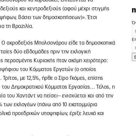
δεξιούς και κεντροδεξιούς (αφού μέχρι στιγμής
n
ν ψήφων, βάσει των δημοσκοπήσεων)». Έτσι
Ό
ια τη Βραζιλία.
E
. Ο ακροδεξιός Μπολσονάρου είδε τα δημοσκοπικά
υταίες δύο εβδομάδες πριν την εκλογική
ης περασμένης Κυριακής ήταν ακόμη χειρότερο:
ποψήφιου του Κόμματος Εργατών (ο οποίος
). Τρίτος, με 12,5%, ήρθε ο Σίρο Γκόμες, επίσης
 του Δημοκρατικού Κόμματος Εργασίας… Τέλος, η
α του Χαντάντ να πείσει– ενισχύεται και από την
9% των εκλογέων (πάνω από 10 εκατομμύρια
ολικά προεδρικών υποψηφίων, έριξε λευκό και