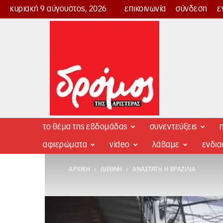
κυριακή 9 αύγουστος, 2026
επικοινωνία
σύνδεση
ε
Δρόμος
της
Αριστεράς
το θέμα της εβδομάδας
συνεντεύξεις
π
αφιερώματα
video
λάβαμε
ενδι
ΑΡΧΙΚΉ
ΔΙΕΘΝΉ
ΑΝΆΣΤΑΤΗ Η ΒΡΑΖΙΛΊΑ