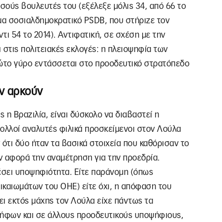
ισούς βουλευτές του (εξέλεξε μόλις 34, από 66 το
νομα σοσιαλδημοκρατικό PSDB, που στήριζε τον
ντι 54 το 2014). Αντιφατική, σε σχέση με την
ι στις πολιτειακές εκλογές: η πλειοψηφία των
ώτο γύρο εντάσσεται στο προοδευτικό στρατόπεδο
εν αρκούν
ς η Βραζιλία, είναι δύσκολο να διαβαστεί η
Πολλοί αναλυτές φιλικά προσκείμενοι στον Λούλα
ν ότι δύο ήταν τα βασικά στοιχεία που καθόρισαν το
ν αφορά την αναμέτρηση για την προεδρία.
σει υποψηφιότητα. Είτε παράνομη (όπως
ικαιωμάτων του ΟΗΕ) είτε όχι, η απόφαση του
ι εκτός μάχης τον Λούλα είχε πάντως τα
ήφων και σε άλλους προοδευτικούς υποψήφιους,