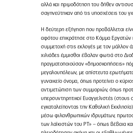
αλλά και πριμοδότηση του δήθεν αντισ
σαγηνεύτηκαν από τις υποσχέσεις του γι
Η δεύτερη εξήγηση που προβάλλεται είν
αφότου επικράτησε στο Κόμμα Εργατών η
συμμετοχή στις εκλογές με τον μάλλον ά
χιλιάδες έμμισθοι έβαλαν φωτιά στο Δια
πραγματοποιούσαν «δημοσκοπήσεις» πόρτ
μεγαλουπόλεων, με απίστευτα ερωτήματα
γυναικείο όνομα, όπως προτείνει ο κύριο
αντιμετώπιση των συμμοριών, όπως προτε
υπερσυντηρητικοί Ευαγγελιστές (στους
εγκαταλείποντας την Καθολική Εκκλησία
μέσω φιλανθρωπικών ιδρυμάτων, πρωτοσ
των λαϊκιστών του ΡΤ» – όπως βέβαια κ
πλειοδότησαν ακόμη και οι εξαθλιωμένες