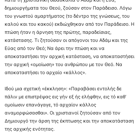
δημιουργήματα του Θεού, ζούσαν στον Παράδεισο. Λόγω
του γνωστού αμαρτήματος (το δέντρο της γνώσεως, του
καλού και του κακού) εκδιώχθηκαν από τον Παράδεισο. Η
πτώση ήταν η άρνηση της πρώτης, παραδείσιας,
κατάστασης. Τι ζητούσαν οι απόγονοι του Αδάμ και της
Εύας από τον Θεό; Να άρει την πτώση και να
αποκαταστήσει την αρχική κατάσταση, να αποκαταστήσει
την αρχική «ομοίωση» του ανθρώπου με τον Θεό. Να
αποκαταστήσει το αρχαίο «κάλλος».
Ιδού μια σχετική «έκκληση»: «Παραβάσει εντολής δε
πάλιν με επιστρέψας εις γήν εξ ής ελήφθην, εις τό καθ’
ομοίωσιν επανάγαγε, τό αρχαίον κάλλος
αναμορφώσασθαι». Οι χριστιανοί ζητούσαν από τον
Δημιουργό την άρση της έκπτωσης και την αποκατάσταση
της αρχικής ενότητας.