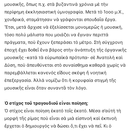
μουσικῆς, ὅπως π.χ. στὰ βυζαντινά χρόνια μὲ τὴν
περίφημη ἐκκλησιαστική ὑμνογραφία. Μετά τὸ 1οοο μ.Χ.,
χονδρικά, σταμάτησαν νὰ γράφονται σπουδαῖα ἔργα.
Ἔτσι, μετά ἄρχισε νὰ ἐξελίσσεται μονομερῶς ἡ μουσική,
τόσο πολύ μάλιστα που μοιάζει να ἔγιναν περιττά
πράγματα, ποὺ ἔχουν ξεπεράσει τὸ μέτρο. Στὴ σύγχρονη
ἐποχή ἔχει δοθεῖ ἕνα βάρος στὴν ἀνάπτυξη τῆς ὀργανικῆς
μουσικῆς -κατά τὰ εὐρωπαϊκά πρότυπα- σὲ Ἀνατολή καὶ
Δύση, ποὺ ἀπευθύνεται στὸ συναίσθημα καθαρά χωρίς νὰ
παρεμβάλλεται κανενός εἴδους σκέψη ἤ νοητική
ἐπεξεργασία. Ἀλλά νομίζω ὅτι ἡ κορυφαία στιγμή τῆς
μουσικῆς εἶναι ὅταν συναντᾶ τὸν λόγο.
Ὁ στίχος τοῦ τραγουδιοῦ εἶναι ποίηση;
Ὁ στίχος εἶναι ποίηση ἑκατό τοῖς ἑκατό. Μέσα σ’αὐτή τὴ
μορφή τῆς ρίμας ποὺ εἶναι σὰ μιὰ εἰσπνοή καὶ ἐκπνοὴ
ἔρχεται ὁ δημιουργός νὰ δώσει ὅ,τι ἔχει νὰ πεῖ. Κι ὁ