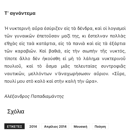
Τ’ αγνάντεμα
Ἡ νυκτερινὴ αὔρα ἐσύριζεν εἰς τὰ δένδρα, καὶ οἱ λογισμοὶ
τῶν γυναικῶν ἐπετοῦσαν μαζί της, κι ἔστελναν πολλὰς
ε’θχὰς εἰς ταὰ κατάρτια, εἰς τὰ πανιὰ καὶ εἰς τὰ ἐξάρτια
τῶν καραβιῶν. Καὶ βαθιά, εἰς τὴν σιωπὴν τῆς νυκτός,
τίποτε ἄλλο δὲν ἠκούσθη εἰ μὴ τὸ λάλημα νυκτερινοῦ
πουλιοῦ, καὶ τὸ ἆσμα μιᾶς τελευταίας συντροφιᾶς
ναυτικῶν, μελλόντων ν’ἀναχωρήσωσιν αὔριον. «Σῦρε,
πουλί μου στὸ καλὸ καὶ στὴν καλὴ τὴν ὥρα».
Αλέξανδρος Παπαδιαμάντης
Σχόλια
ΕΤΙΚΕΤΕΣ
2014
Απρίλιος 2014
Μουσική
Ποίηση