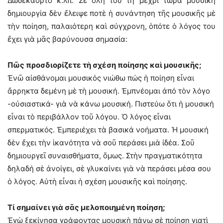
Δωδεκάορτο κ.λπ. Σὲ ὅλη του τὴ μέχρι τώρα μουσικὴ
δημιουργία δὲν ἔλειψε ποτὲ ἡ συνάντηση τῆς μουσικῆς μὲ
τὴν ποίηση, παλαιότερη καὶ σύγχρονη, ὁπότε ὁ λόγος του
ἔχει γιὰ μᾶς βαρύνουσα σημασία:
Πῶς προσδιορίζετε τὴ σχέση ποίησης καὶ μουσικῆς;
Ἐνῶ αἰσθάνομαι μουσικός νιώθω πώς ἡ ποίηση εἶναι
ἄρρηκτα δεμένη μὲ τὴ μουσική. Ἐμπνέομαι ἀπό τὸν λόγο
-οὐσιαστικά- γιὰ νὰ κάνω μουσική. Πιστεύω ὅτι ἡ μουσική
εἶναι τὸ περιβάλλον τοῦ λόγου. Ὁ λόγος εἶναι
σπερματικός. Ἐμπεριέχει τὰ βασικά νοήματα. Ἡ μουσική
δὲν ἔχει τὴν ἱκανότητα νὰ σοῦ περάσει μιὰ ἰδέα. Σοῦ
δημιουργεῖ συναισθήματα, ὅμως. Στὴν πραγματικότητα
δηλαδή σὲ ἀνοίγει, σὲ γλυκαίνει γιὰ νὰ περάσει μέσα σου
ὁ λόγος. Αὐτὴ εἶναι ἡ σχέση μουσικῆς καὶ ποίησης.
Τί σημαίνει γιὰ σᾶς μελοποιημένη ποίηση;
Ἐγὼ ξεκίνησα γράφοντας μουσικὴ πάνω σὲ ποίηση γιατὶ