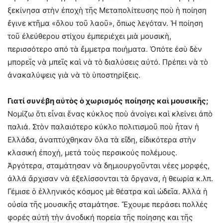
ξεκίνησα στὴν ἐποχὴ τῆς Μεταπολίτευσης ποὺ ἡ ποίηση
ἔγινε κτῆμα «ὅλου τοῦ λαοῦ», ὅπως λεγόταν. Ἡ ποίηση
τοῦ ἐλεύθερου στίχου ἐμπεριέχει μιὰ μουσικὴ,
περισσότερο από τὰ ἔμμετρα ποιήματα. Ὁπότε ἐσὺ δὲν
μπορεῖς νὰ μπεῖς καὶ νὰ τὸ διαλύσεις αὐτό. Πρέπει νὰ τὸ
ἀνακαλύψεις γιὰ νὰ τὸ ὑποστηρίξεις.
Γιατί συνέβη αὐτὸς ὁ χωρισμός ποίησης καὶ μουσικῆς;
Νομίζω ὅτι εἶναι ἕνας κύκλος ποὺ ἀνοίγει καὶ κλείνει ἀπὸ
παλιά. Στὸν παλαιότερο κύκλο πολιτισμοῦ ποὺ ἦταν ἡ
Ελλάδα, ἀναπτύχθηκαν ὅλα τὰ εἴδη, εἰδικότερα στὴν
κλασική ἐποχή, μετά τοὺς περσικούς πολέμους.
Ἀργότερα, σταμάτησαν νὰ δημιουργοῦνται νέες μορφές,
ἀλλά ἄρχισαν νὰ ἐξελίσσονται τὰ ὄργανα, ἡ θεωρία κ.λπ.
Γέμισε ὁ ἑλληνικός κόσμος μὲ θέατρα καὶ ὠδεῖα. Ἀλλά ἡ
οὐσία τῆς μουσικῆς σταμάτησε. Ἔχουμε περάσει πολλές
φορές αὐτή τὴν ἀνοδική πορεία τῆς ποίησης και τῆς