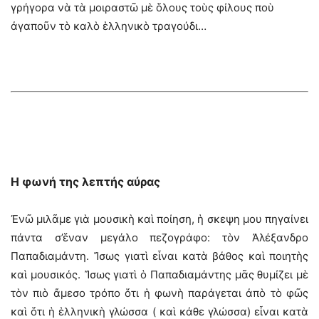
γρήγορα νὰ τὰ μοιραστῶ μὲ ὅλους τοὺς φίλους ποὺ
ἀγαποῦν τὸ καλὸ ἑλληνικὸ τραγούδι…
Η φωνή της λεπτής αύρας
Ἐνῶ μιλᾶμε γιὰ μουσικὴ καὶ ποίηση, ἡ σκεψη μου πηγαίνει
πάντα σ’ἕναν μεγάλο πεζογράφο: τὸν Ἀλέξανδρο
Παπαδιαμάντη. Ἴσως γιατὶ εἶναι κατὰ βάθος καὶ ποιητὴς
καὶ μουσικός. Ἴσως γιατὶ ὁ Παπαδιαμάντης μᾶς θυμίζει μὲ
τὸν πιὸ ἄμεσο τρόπο ὅτι ἡ φωνὴ παράγεται ἀπὸ τὸ φῶς
καὶ ὅτι ἡ ἑλληνικὴ γλώσσα ( καὶ κάθε γλώσσα) εἶναι κατὰ