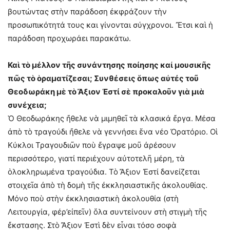
βουτώντας στὴν παράδοση ἐκφράζουν τὴν
προσωπικότητά τους και γίνονται σύγχρονοι. Ἔτσι καὶ ἡ
παράδοση προχωράει παρακάτω.
Καὶ τὸ μέλλον τῆς συνάντησης ποίησης καἰ μουσικῆς
πῶς τὸ ὁραματίζεσαι; Συνθέσεις ὅπως αὐτές τοῦ
Θεοδωράκη μὲ τὸ Ἄξιον Ἐστί σὲ προκαλοῦν γιὰ μιὰ
συνέχεια;
Ὁ Θεοδωράκης ἤθελε νὰ μιμηθεῖ τὰ κλασικά ἔργα. Μέσα
ἀπὸ τὸ τραγούδι ἤθελε νὰ γεννήσει ἕνα νέο Ὀρατόριο. Οἱ
Κύκλοι Τραγουδιῶν ποὺ ἔγραψε μοῦ ἀρέσουν
περισσότερο, γιατί περιέχουν αὐτοτελῆ μέρη, τὰ
ὁλοκληρωμένα τραγούδια. Τὸ Ἄξιον Ἐστί δανείζεται
στοιχεῖα ἀπὸ τὴ δομὴ τῆς ἐκκλησιαστικῆς ἀκολουθίας.
Μόνο ποὺ στὴν ἐκκλησιαστικὴ ἀκολουθία (στὴ
Λειτουργία, φέρ’εἰπεῖν) ὅλα συντείνουν στὴ στιγμὴ τῆς
ἔκστασης. Στὸ Ἄξιον Ἐστὶ δὲν εἶναι τόσο σοφὰ