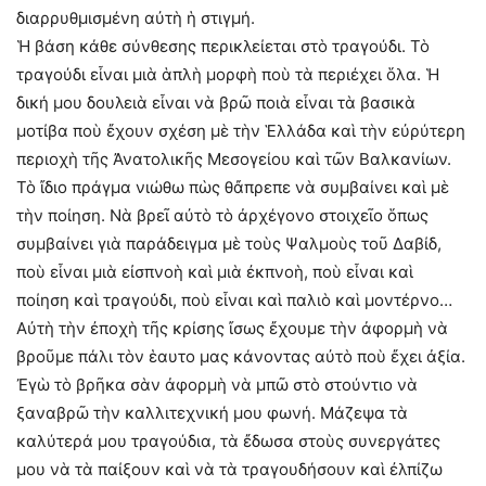
διαρρυθμισμένη αὐτὴ ἡ στιγμή.
Ἡ βάση κάθε σύνθεσης περικλείεται στὸ τραγούδι. Τὸ
τραγούδι εἶναι μιὰ ἁπλὴ μορφὴ ποὺ τὰ περιέχει ὅλα. Ἡ
δική μου δουλειὰ εἶναι νὰ βρῶ ποιὰ εἶναι τὰ βασικὰ
μοτίβα ποὺ ἔχουν σχέση μὲ τὴν Ἑλλάδα καὶ τὴν εὐρύτερη
περιοχὴ τῆς Ἀνατολικῆς Μεσογείου καὶ τῶν Βαλκανίων.
Τὸ ἴδιο πράγμα νιώθω πὼς θἄπρεπε νὰ συμβαίνει καὶ μὲ
τὴν ποίηση. Νὰ βρεῖ αὐτὸ τὸ ἀρχέγονο στοιχεῖο ὅπως
συμβαίνει γιὰ παράδειγμα μὲ τοὺς Ψαλμοὺς τοῦ Δαβίδ,
ποὺ εἶναι μιὰ εἰσπνοὴ καὶ μιὰ ἐκπνοὴ, ποὺ εἶναι καὶ
ποίηση καὶ τραγούδι, ποὺ εἶναι καὶ παλιὸ καὶ μοντέρνο…
Αὐτὴ τὴν ἐποχὴ τῆς κρίσης ἴσως ἔχουμε τὴν ἀφορμὴ νὰ
βροῦμε πάλι τὸν ἑαυτο μας κάνοντας αὐτὸ ποὺ ἔχει ἀξία.
Ἐγὼ τὸ βρῆκα σὰν ἀφορμὴ νὰ μπῶ στὸ στούντιο νὰ
ξαναβρῶ τὴν καλλιτεχνική μου φωνή. Μάζεψα τὰ
καλύτερά μου τραγούδια, τὰ ἔδωσα στοὺς συνεργάτες
μου νὰ τὰ παίξουν καὶ νὰ τὰ τραγουδήσουν καὶ ἐλπίζω