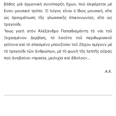
βάθος μιὰ ἁρμονικὴ συνύπαρξη ἤχων, ποὺ ἐκφέρεται μὲ
ἕναν μουσικὸ τρόπο. Ὁ λόγος εἶναι ὁ ἴδιος μουσική, εἴτε
ὡς πραγμάτωση τῆς γλωσσικῆς ἐπικοινωνίας, εἴτε ὡς
τραγούδι.
Ἴσως γιατὶ στὸν Ἀλέξανδρο Παπαδιαμάντη τὸ νάι τοῦ
Ξεχασμένου Δερβίση, τὸ λαοῦτο τοῦ περιθωριακοῦ
γείτονα καὶ τὸ σπασμένο μπουζούκι τοῦ Ζάχου σμίγουν μὲ
τὸ τραγούδι τῶν ἀνθρώπων, μὲ τὴ φωνὴ τῆς λεπτῆς αὔρας
ποὺ ἀνεβαίνει «πραεία, μειλιχία καὶ ἄδολος»…
Α.Κ.