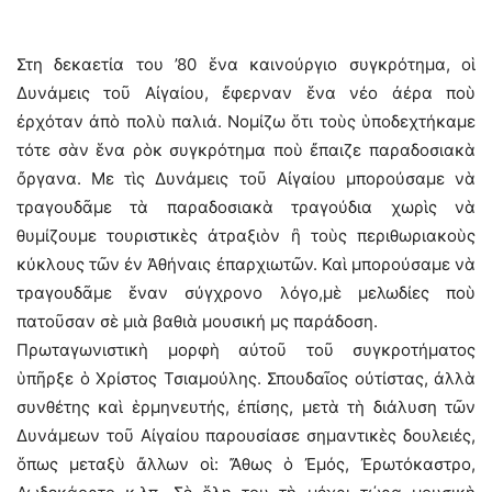
Στη δεκαετία του ’80 ἕνα καινούργιο συγκρότημα, οἱ
Δυνάμεις τοῦ Αἰγαίου, ἔφερναν ἕνα νέο ἀέρα ποὺ
ἐρχόταν ἀπὸ πολὺ παλιά. Νομίζω ὅτι τοὺς ὑποδεχτήκαμε
τότε σὰν ἕνα ρὸκ συγκρότημα ποὺ ἔπαιζε παραδοσιακὰ
ὄργανα. Με τὶς Δυνάμεις τοῦ Αἰγαίου μπορούσαμε νὰ
τραγουδᾶμε τὰ παραδοσιακὰ τραγούδια χωρὶς νὰ
θυμίζουμε τουριστικὲς ἀτραξιὸν ἢ τοὺς περιθωριακοὺς
κύκλους τῶν ἐν Ἀθήναις ἐπαρχιωτῶν. Καὶ μπορούσαμε νὰ
τραγουδᾶμε ἕναν σύγχρονο λόγο,μὲ μελωδίες ποὺ
πατοῦσαν σὲ μιὰ βαθιὰ μουσική μς παράδοση.
Πρωταγωνιστικὴ μορφὴ αὐτοῦ τοῦ συγκροτήματος
ὑπῆρξε ὁ Χρίστος Τσιαμούλης. Σπουδαῖος οὐτίστας, ἀλλὰ
συνθέτης καὶ ἑρμηνευτής, ἐπίσης, μετὰ τὴ διάλυση τῶν
Δυνάμεων τοῦ Αἰγαίου παρουσίασε σημαντικὲς δουλειές,
ὅπως μεταξὺ ἄλλων οἱ: Ἄθως ὁ Ἐμός, Ἐρωτόκαστρο,