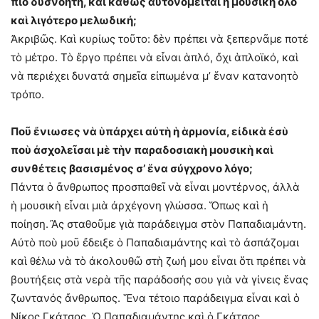
πιὸ δυσνόητη, καὶ καθώς αὐτονομεῖται ἡ μουσικὴ ὅλο
καὶ λιγότερο μελωδική;
Ἀκριβῶς. Καὶ κυρίως τοῦτο: δὲν πρέπει νὰ ξεπερνᾶμε ποτέ
τὸ μέτρο. Τὸ ἔργο πρέπει νὰ εἶναι ἁπλό, ὄχι ἁπλοϊκό, καὶ
νὰ περιέχει δυνατά σημεῖα εἰπωμένα μ’ ἕναν κατανοητὸ
τρόπο.
Ποῦ ἔνιωσες νὰ ὑπάρχει αὐτὴ ἡ ἁρμονία, εἰδικὰ ἐσὺ
ποὺ ἀσχολεῖσαι μὲ τὴν παραδοσιακὴ μουσικὴ καὶ
συνθέτεις βασισμένος σ’ ἕνα σύγχρονο λόγο;
Πάντα ὁ ἄνθρωπος προσπαθεῖ νὰ εἶναι μοντέρνος, ἀλλὰ
ἡ μουσικὴ εἶναι μιὰ ἀρχέγονη γλώσσα. Ὅπως καὶ ἡ
ποίηση. Ἂς σταθοῦμε γιὰ παράδειγμα στὸν Παπαδιαμάντη.
Αὐτὸ ποὺ μοῦ ἔδειξε ὁ Παπαδιαμάντης καὶ τὸ ἀσπάζομαι
καὶ θέλω νὰ τὸ ἀκολουθῶ στὴ ζωή μου εἶναι ὅτι πρέπει νὰ
βουτήξεις στὰ νερὰ τῆς παράδοσής σου γιὰ νὰ γίνεις ἕνας
ζωντανός ἄνθρωπος. Ἕνα τέτοιο παράδειγμα εἶναι καὶ ὁ
Νίκος Γκάτσος. Ὁ Παπαδιαμάντης καὶ ὁ Γκάτσος