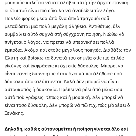
μουσικὸς καλεῖται νὰ καταλάβει αὐτὴ τὴν ἀρχιτεκτονικὴ
κι ἔτσι τοῦ εἶναι πιὸ εὔκολο νὰ ἀναδείξει τὸν λόγο.
Πολλές φορές μέσα ἀπὸ ἕνα ἁπλὸ τραγούδι σοῦ
μεταδίδεται μιὰ πολὺ μεγάλη ἀλήθεια. Ἀντιθέτως, δὲν
συμβαίνει αὐτὸ συχνὰ στὴ σύγχρονη ποίηση. Νιώθω νὰ
πνίγεται ὁ λόγος, νὰ πρέπει νὰ ὐπερνικήσει πολλά
ἐμπόδια. Ἀκόμα καὶ στοὺς μεγάλους ποιητές. Διαβάζω τὸν
Ἐλύτη καὶ βρίσκω τὰ δυνατά του σημεῖα στὶς πιὸ ἁπλὲς
εἰκόνες καὶ ἐκφράσεις κι ὄχι στὶς δύσκολες. Μπορεῖ νὰ
εἶναι κανείς δυσνόητος ὅταν ἔχει νὰ πεῖ ἀλήθειες ποὺ
δύσκολα ἀποκαλύπτονται. Ἀλλά δὲν μπορεῖ νὰ εἶναι
αὐτοσκοπὸς ἡ δυσκολία. Πρέπει νὰ ρέει ἀπὸ μέσα σου
αὐτὸ ποὺ γράφεις. Ὅπως καὶ ἡ μουσική. Δὲν μπορεῖ νὰ
εἶναι τόσο δύσκολη. Δὲν μπορῶ νὰ πῶ π.χ. πὼς μ’ἀρέσει ὁ
Ξενάκης.
Δηλαδή, καθώς αὐτονομεῖται ἡ ποίηση γίνεται ὅλο καὶ