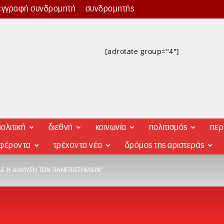
εγγραφή συνδρομητή
συνδρομητής
[adrotate group="4"]
ολιτική
διεθνή
κοινωνία
πολιτισμός
περ
αφέροντα
τρέχοντα νέα
δρόμος της αριστεράς
ΑΣ Η ΔΙΆΛΥΣΗ ΤΩΝ ΠΑΝΕΠΙΣΤΗΜΊΩΝ”