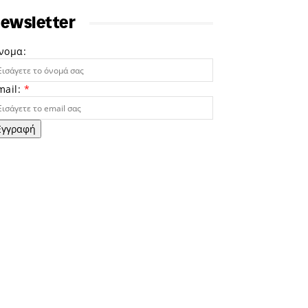
ewsletter
νομα:
mail:
*
Εγγραφή