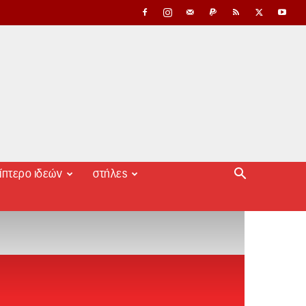
ίπτερο ιδεών
στήλες