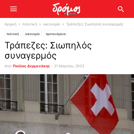
Αρχική
πολιτική
οικονομία
Τράπεζες: Σιωπηλός συναγερμός
πολιτική
οικονομία
προτεινόμενα
Τράπεζες: Σιωπηλός
συναγερμός
Από
Παύλος Δερμενάκης
-
21 Μαρτίου, 2023