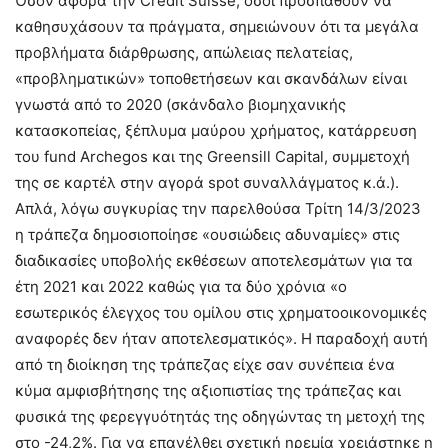
Όσον αφορά την Credit Suisse, όσοι προσπαθούν να
καθησυχάσουν τα πράγματα, σημειώνουν ότι τα μεγάλα
προβλήματα διάρθρωσης, απώλειας πελατείας,
«προβληματικών» τοποθετήσεων και σκανδάλων είναι
γνωστά από το 2020 (σκάνδαλο βιομηχανικής
κατασκοπείας, ξέπλυμα μαύρου χρήματος, κατάρρευση
του fund Archegos και της Greensill Capital, συμμετοχή
της σε καρτέλ στην αγορά spot συναλλάγματος κ.ά.).
Απλά, λόγω συγκυρίας την παρελθούσα Τρίτη 14/3/2023
η τράπεζα δημοσιοποίησε «ουσιώδεις αδυναμίες» στις
διαδικασίες υποβολής εκθέσεων αποτελεσμάτων για τα
έτη 2021 και 2022 καθώς για τα δύο χρόνια «ο
εσωτερικός έλεγχος του ομίλου στις χρηματοοικονομικές
αναφορές δεν ήταν αποτελεσματικός». Η παραδοχή αυτή
από τη διοίκηση της τράπεζας είχε σαν συνέπεια ένα
κύμα αμφισβήτησης της αξιοπιστίας της τράπεζας και
φυσικά της φερεγγυότητάς της οδηγώντας τη μετοχή της
στο -24,2%. Για να επανέλθει σχετική ηρεμία χρειάστηκε η