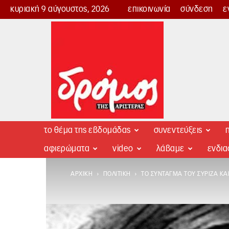
κυριακή 9 αύγουστος, 2026
επικοινωνία
σύνδεση
ε
Δρόμος
της
Αριστεράς
το θέμα της εβδομάδας
συνεντεύξεις
π
αφιερώματα
video
λάβαμε
ενδι
ΑΡΧΙΚΉ
ΠΟΛΙΤΙΚΉ
ΤΟ ΣΎΝΤΑΓΜΑ ΤΟΥ ΣΥΡΙΖΑ ΚΑ