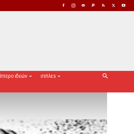
ίπτερο ιδεών
στήλες