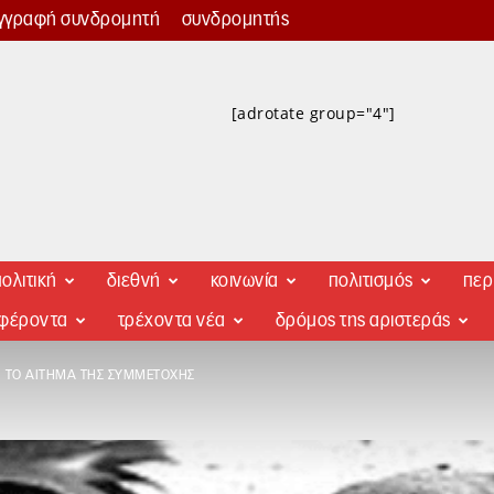
γγραφή συνδρομητή
συνδρομητής
[adrotate group="4"]
ολιτική
διεθνή
κοινωνία
πολιτισμός
περ
αφέροντα
τρέχοντα νέα
δρόμος της αριστεράς
Ι ΤΟ ΑΊΤΗΜΑ ΤΗΣ ΣΥΜΜΕΤΟΧΉΣ