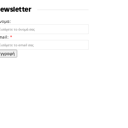
ewsletter
νομα:
mail:
*
Εγγραφή