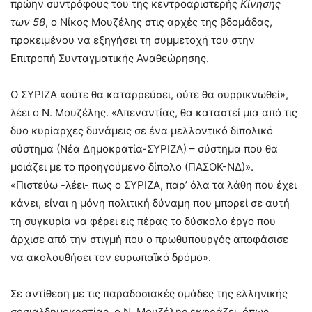
πρώην συντρόφους του της κεντροαριστερής
Κίνησης
των
58
, ο Νίκος Μουζέλης στις αρχές της βδομάδας,
προκειμένου να εξηγήσει τη συμμετοχή του στην
Επιτροπή Συνταγματικής Αναθεώρησης.
Ο ΣΥΡΙΖΑ «ούτε θα καταρρεύσει, ούτε θα συρρικνωθεί»,
λέει ο Ν. Μουζέλης. «Απεναντίας, θα καταστεί μια από τις
δυο κυρίαρχες δυνάμεις σε ένα μελλοντικό διπολικό
σύστημα (Νέα Δημοκρατία-ΣΥΡΙΖΑ) – σύστημα που θα
μοιάζει με το προηγούμενο δίπολο (ΠΑΣΟΚ-ΝΔ)».
«Πιστεύω -λέει- πως ο ΣΥΡΙΖΑ, παρ’ όλα τα λάθη που έχει
κάνει, είναι η μόνη πολιτική δύναμη που μπορεί σε αυτή
τη συγκυρία να φέρει εις πέρας το δύσκολο έργο που
άρχισε από την στιγμή που ο πρωθυπουργός αποφάσισε
να ακολουθήσει τον ευρωπαϊκό δρόμο».
Σε αντίθεση με τις παραδοσιακές ομάδες της ελληνικής
σοσιαλδημοκρατίας, ο Ν. Μουζέλης εκφράζει, όπως