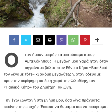
Ό
ταν ήμουν μικρός κατοικούσαμε στους
Αμπελόκηπους. Η μεγάλη μου χαρά ήταν όταν
πηγαίναμε βόλτα στον Εθνικό Κήπο –Βασιλικό
τον λέγαμε τότε– κι ακόμη μεγαλύτερη, όταν οδεύαμε
προς την περίφημη παιδική χαρά της Φιλοθέης, τον
«Παιδικό Κήπο» του Δημήτρη Πικιώνη.
Την έχω ζωντανή στη μνήμη μου, όσα λίγα πράγματα
εκείνης της εποχής. Έπιασα να θυμάμαι και να σκέφτομαι