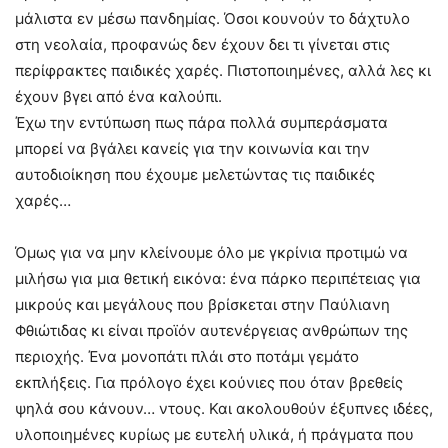
μάλιστα εν μέσω πανδημίας. Όσοι κουνούν το δάχτυλο
στη νεολαία, προφανώς δεν έχουν δει τι γίνεται στις
περίφρακτες παιδικές χαρές. Πιστοποιημένες, αλλά λες κι
έχουν βγει από ένα καλούπι.
Έχω την εντύπωση πως πάρα πολλά συμπεράσματα
μπορεί να βγάλει κανείς για την κοινωνία και την
αυτοδιοίκηση που έχουμε μελετώντας τις παιδικές
χαρές…
Όμως για να μην κλείνουμε όλο με γκρίνια προτιμώ να
μιλήσω για μια θετική εικόνα: ένα πάρκο περιπέτειας για
μικρούς και μεγάλους που βρίσκεται στην Παύλιανη
Φθιώτιδας κι είναι προϊόν αυτενέργειας ανθρώπων της
περιοχής. Ένα μονοπάτι πλάι στο ποτάμι γεμάτο
εκπλήξεις. Για πρόλογο έχει κούνιες που όταν βρεθείς
ψηλά σου κάνουν… ντους. Και ακολουθούν έξυπνες ιδέες,
υλοποιημένες κυρίως με ευτελή υλικά, ή πράγματα που