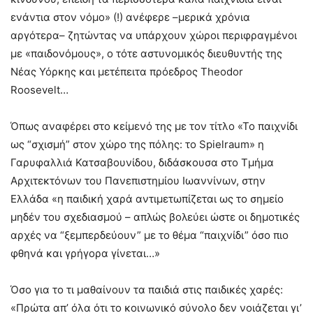
ενάντια στον νόμο» (!) ανέφερε –μερικά χρόνια
αργότερα– ζητώντας να υπάρχουν χώροι περιφραγμένοι
με «παιδονόμους», ο τότε αστυνομικός διευθυντής της
Νέας Υόρκης και μετέπειτα πρόεδρος Theodor
Roosevelt…
Όπως αναφέρει στο κείμενό της με τον τίτλο «Το παιχνίδι
ως “σχισμή” στον χώρο της πόλης: το Spielraum» η
Γαρυφαλλιά Κατσαβουνίδου, διδάσκουσα στο Τμήμα
Αρχιτεκτόνων του Πανεπιστημίου Ιωαννίνων, στην
Ελλάδα «η παιδική χαρά αντιμετωπίζεται ως το σημείο
μηδέν του σχεδιασμού – απλώς βολεύει ώστε οι δημοτικές
αρχές να “ξεμπερδεύουν” με το θέμα “παιχνίδι” όσο πιο
φθηνά και γρήγορα γίνεται…»
Όσο για το τι μαθαίνουν τα παιδιά στις παιδικές χαρές:
«Πρώτα απ’ όλα ότι το κοινωνικό σύνολο δεν νοιάζεται γι’