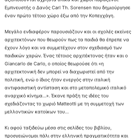
Εμπνευστής ο Δανός Carl Th. Sorensen που δημιούργησε
έναν πρώτο τέτοιο χώρο έξω από την Κοπεγχάγη.
Μεγάλο ενδιαφέρον παρουσιάζουν και οι σχολές εκείνες
αρχιτεκτόνων που θεωρούν πως τα παιδιά θα έπρεπε να
έχουν λόγο και να συμμετέχουν στον σχεδιασμό των
παιδικών χαρών. Ένας τέτοιος αρχιτέκτονας ήταν και ο
Giancarlo de Carlo, ο οποίος θεωρούσε ότι «η
αρχιτεκτονική δεν μπορεί να διαχωριστεί από την
πολιτική, ενώ ο ίδιος ήταν ενεργός στην ιταλική
αντιφασιστική αντίσταση και στο μεταπολεμικό ιταλικό
αναρχικό κίνημα…». Έκανε πράξη τις ιδέες του
σχεδιάζοντας το χωριό Matteotti με τη συμμετοχή των
μελλοντικών κατοίκων του…
Κι αφού ταξιδεύω μέσα στις σελίδες του βιβλίου,
προσγειώνομαι πάλι στην ελληνική πραγματικότητα και