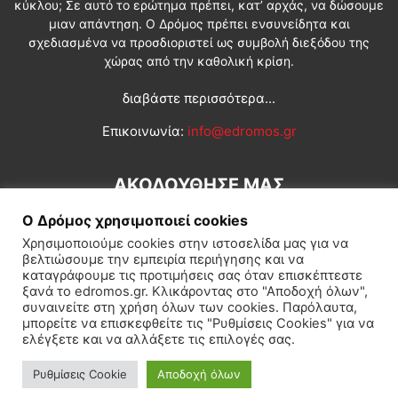
κύκλου; Σε αυτό το ερώτημα πρέπει, κατ’ αρχάς, να δώσουμε
μιαν απάντηση. Ο Δρόμος πρέπει ενσυνείδητα και
σχεδιασμένα να προσδιοριστεί ως συμβολή διεξόδου της
χώρας από την καθολική κρίση.
διαβάστε περισσότερα...
Επικοινωνία:
info@edromos.gr
ΑΚΟΛΟΥΘΗΣΕ ΜΑΣ
Ο Δρόμος χρησιμοποιεί cookies
Χρησιμοποιούμε cookies στην ιστοσελίδα μας για να
βελτιώσουμε την εμπειρία περιήγησης και να
καταγράφουμε τις προτιμήσεις σας όταν επισκέπτεστε
ξανά το edromos.gr. Κλικάροντας στο "Αποδοχή όλων",
συναινείτε στη χρήση όλων των cookies. Παρόλαυτα,
Εγγραφή συνδρομητή
Πολιτική
Διεθνή
Κοινωνία
μπορείτε να επισκεφθείτε τις "Ρυθμίσεις Cookies" για να
ελέγξετε και να αλλάξετε τις επιλογές σας.
Πολιτισμός
Αφιερώματα
Ρυθμίσεις Cookie
Αποδοχή όλων
© Δρόμος της Αριστεράς