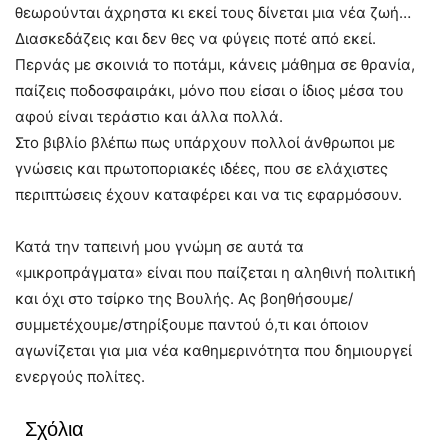
θεωρούνται άχρηστα κι εκεί τους δίνεται μια νέα ζωή…
Διασκεδάζεις και δεν θες να φύγεις ποτέ από εκεί.
Περνάς με σκοινιά το ποτάμι, κάνεις μάθημα σε θρανία,
παίζεις ποδοσφαιράκι, μόνο που είσαι ο ίδιος μέσα του
αφού είναι τεράστιο και άλλα πολλά.
Στο βιβλίο βλέπω πως υπάρχουν πολλοί άνθρωποι με
γνώσεις και πρωτοποριακές ιδέες, που σε ελάχιστες
περιπτώσεις έχουν καταφέρει και να τις εφαρμόσουν.
Κατά την ταπεινή μου γνώμη σε αυτά τα
«μικροπράγματα» είναι που παίζεται η αληθινή πολιτική
και όχι στο τσίρκο της Βουλής. Ας βοηθήσουμε/
συμμετέχουμε/στηρίξουμε παντού ό,τι και όποιον
αγωνίζεται για μια νέα καθημερινότητα που δημιουργεί
ενεργούς πολίτες.
Σχόλια