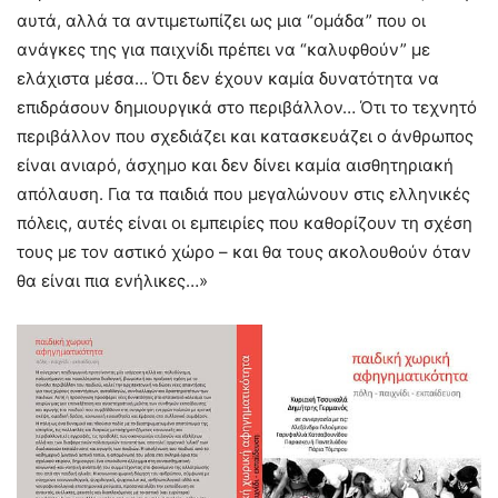
αυτά, αλλά τα αντιμετωπίζει ως μια “ομάδα” που οι
ανάγκες της για παιχνίδι πρέπει να “καλυφθούν” με
ελάχιστα μέσα… Ότι δεν έχουν καμία δυνατότητα να
επιδράσουν δημιουργικά στο περιβάλλον… Ότι το τεχνητό
περιβάλλον που σχεδιάζει και κατασκευάζει ο άνθρωπος
είναι ανιαρό, άσχημο και δεν δίνει καμία αισθητηριακή
απόλαυση. Για τα παιδιά που μεγαλώνουν στις ελληνικές
πόλεις, αυτές είναι οι εμπειρίες που καθορίζουν τη σχέση
τους με τον αστικό χώρο – και θα τους ακολουθούν όταν
θα είναι πια ενήλικες…»