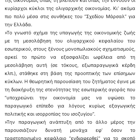
της οικονομίας όπως τη βλέπουν και όπως την εννοούν οι
κυρίαρχοι κύκλοι της ολιγαρχικής οικονομίας. Κι’ ακόμα
πιο πολύ μέσα στις συνθήκες του “Σχεδίου Μάρσαλ” για
την Ελλάδα.
»Το γνωστό σχήμα της υπαγωγής της οικονομικής ζωής
με τη μεσολάβηση του ολιγαρχικού κεφαλαίου του
εσωτερικού, στους ξένους μονοπωλιακούς σχηματισμούς,
αρκεί το πρώτο να εξασφαλίζει ωφέλεια από τη
μεσολάβηση αυτή (σε τόκους, εξωπαραγωγικά κέρδη
κλπ.), στάθηκε στη βάση της προοπτικής των επίσημων
κύκλων. Η θεωρητική παρουσίαση του ζητήματος έγινε με
τη διακήρυξη της στενότητας της εσωτερικής αγοράς που
“υποχρεώνει την οικονομία μας να υψώσει το
παραγωγικό επίπεδο για λόγους κυρίως εξαγωγικής
πολιτικής και ισορροπίας του ισοζυγίου”.
»Την παραγωγική ανάπτυξη από το άλλο μέρος την
παρουσιάζουν δυνατή μονάχα εφ’ όσον το
τραστοποιημένο κεφάλαιο “ενδιαφερθεί” για το σκοπό