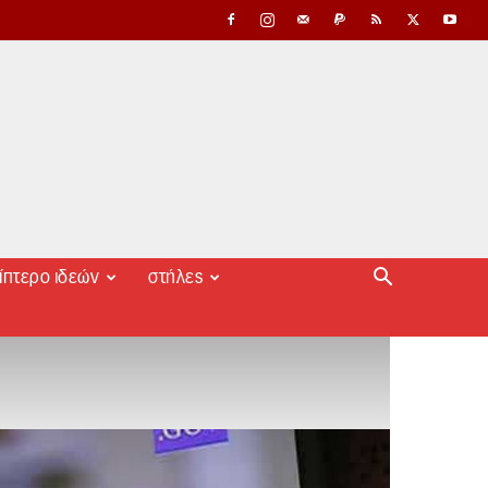
ίπτερο ιδεών
στήλες