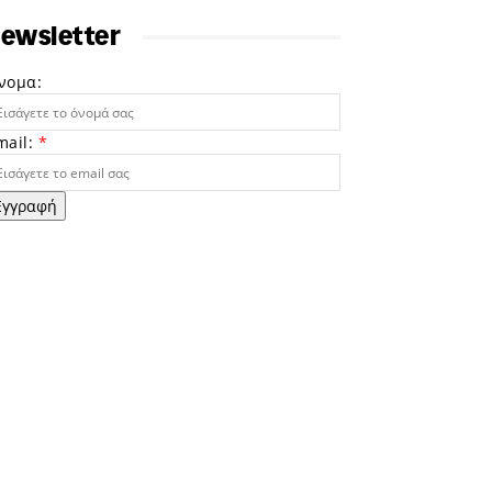
ewsletter
νομα:
mail:
*
Εγγραφή