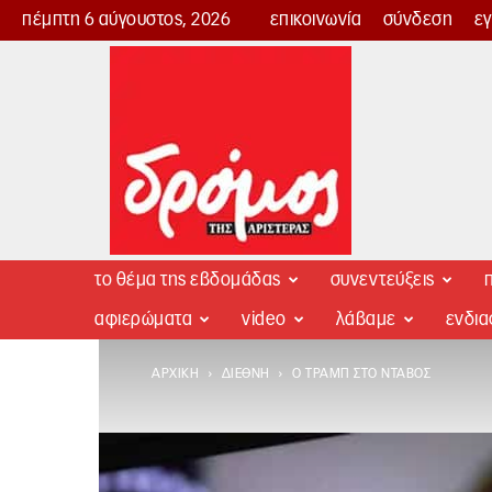
πέμπτη 6 αύγουστος, 2026
επικοινωνία
σύνδεση
ε
Δρόμος
της
Αριστεράς
το θέμα της εβδομάδας
συνεντεύξεις
π
αφιερώματα
video
λάβαμε
ενδι
ΑΡΧΙΚΉ
ΔΙΕΘΝΉ
Ο ΤΡΑΜΠ ΣΤΟ ΝΤΑΒΌΣ