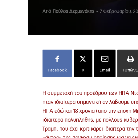
Από
Παύλος Δερμενάκης
-
7 Φεβρουαρίου, 2
Facebook
X
Email
Τυπών
Η συμμετοχή του προέδρου των ΗΠΑ Ντό
ήταν ιδιαίτερα σημαντική αν λάβουμε υ
ΗΠΑ εδώ και 18 χρόνια (από την εποχή Μ
ιδιαίτερα πολυπληθής, με πολλούς κυβερ
Τραμπ, που έχει κριτικάρει ιδιαίτερα τ
«άντρο» της παγκοσμιοποίησης για να εκθ