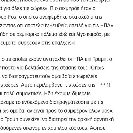
ά για όλες τις χώρες». Πιο αιχμηρός ήταν ο
υρ Ρος, ο οποίος αναφέρθηκε στα σχέδια της
ίζοντας ότι αποτελούν «ευθεία απειλή για τις ΗΠΑ»
ήδη σε «εμπορικό πόλεμο εδώ και λίγο καιρό», με
τεύματα συρρέουν στις επάλξεις»!
 στις οποίες έχουν αντιταχθεί οι ΗΠΑ επί Τραμπ, ο
 πόρτα για βελτιώσεις της στάσης του: «Όπως
μες να διαπραγματευτούν αμοιβαία επωφελείς
ς χώρες. Αυτό περιλαμβάνει τις χώρες της TPP 11
ίναι πολύ σημαντικές. Ήδη έχουμε διμερείς
τάζαμε το ενδεχόμενο διαπραγμάτευσης με τις
αι ως ομάδα, αν είναι προς το συμφέρον όλων μας».
 Τραμπ συνεχίζει να διατηρεί την αρχική αρνητική
ναδυόμενες οικονομίες χαμηλού κόστους. Άφησε