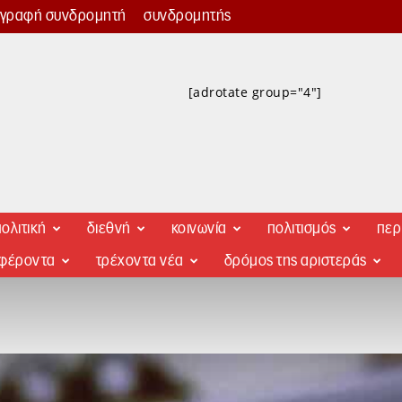
γγραφή συνδρομητή
συνδρομητής
[adrotate group="4"]
ολιτική
διεθνή
κοινωνία
πολιτισμός
περ
αφέροντα
τρέχοντα νέα
δρόμος της αριστεράς