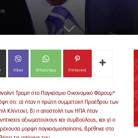
018
ω
Viber
WhatsApp
Pinterest
ναλντ Τραμπ στο Παγκόσμιο Οικονομικό Φόρουμ*
πόψη ότι: α) ήταν η πρώτη συμμετοχή Προέδρου των
πιλ Κλίντον), β) η αποστολή των ΗΠΑ ήταν
νητικούς αξιωματούχους και συμβούλους, και γ) ο
ην τρέχουσα μορφή παγκοσμιοποίησης, βρέθηκε στο
έσει τις απόψεις του.