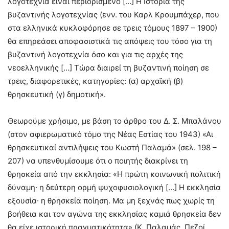
λογοτεχνία είναι περιορισμένο […] Η Ιστορία της
βυζαντινής λογοτεχνίας (ενν. του Καρλ Κρουμπάχερ, που
στα ελληνικά κυκλοφόρησε σε τρεις τόμους 1897 – 1900)
θα επηρεάσει αποφασιστικά τις απόψεις του τόσο για τη
βυζαντινή λογοτεχνία όσο και για τις αρχές της
νεοελληνικής […] Τώρα διαιρεί τη βυζαντινή ποίηση σε
τρεις, διαφορετικές, κατηγορίες: (α) αρχαϊκή (β)
θρησκευτική (γ) δημοτική».
Θεωρούμε χρήσιμο, με βάση το άρθρο του Δ. Σ. Μπαλάνου
(στον αφιερωματικό τόμο της Νέας Εστίας του 1943) «Αι
θρησκευτικαί αντιλήψεις του Κωστή Παλαμά» (σελ. 198 –
207) να υπενθυμίσουμε ότι ο ποιητής διακρίνει τη
θρησκεία από την εκκλησία: «Η πρώτη κοινωνική πολιτική
δύναμη∙ η δεύτερη ορμή ψυχοφυσιολογική […] Η εκκλησία
εξουσία∙ η θρησκεία ποίηση. Μα μη ξεχνάς πως χωρίς τη
βοήθεια και τον αγώνα της εκκλησίας καμιά θρησκεία δεν
θα είχε ιστορική πραγματικότητα» (Κ. Παλαμάς, Πεζοί