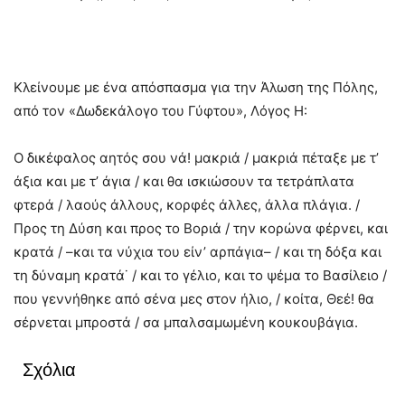
Κλείνουμε με ένα απόσπασμα για την Άλωση της Πόλης,
από τον «Δωδεκάλογο του Γύφτου», Λόγος Η:
Ο δικέφαλος αητός σου νά! μακριά / μακριά πέταξε με τ’
άξια και με τ’ άγια / και θα ισκιώσουν τα τετράπλατα
φτερά / λαούς άλλους, κορφές άλλες, άλλα πλάγια. /
Προς τη Δύση και προς το Βοριά / την κορώνα φέρνει, και
κρατά / –και τα νύχια του είν’ αρπάγια– / και τη δόξα και
τη δύναμη κρατά˙ / και το γέλιο, και το ψέμα το Βασίλειο /
που γεννήθηκε από σένα μες στον ήλιο, / κοίτα, Θεέ! θα
σέρνεται μπροστά / σα μπαλσαμωμένη κουκουβάγια.
Σχόλια