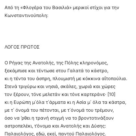
Από τη «Φλογέρα του Βασιλιά» μερικοί στίχοι για την
Κωνσταντινούπολη:
ΛΟΓΟΣ ΠΡΩΤΟΣ
Ο Ρήγας της Ανατολής, της Πόλης κληρονόμος,
ξεκάμπισε και τέντωσε στου Γαλατά το κάστρο,
κι η τέντα του άσπρη, πλουμιστή με κόκκινα αΐτοπούλια.
Στενά τριγύρω και νησιά, σκάλες, χωριά και χώρες
τον ξέρουν, τόνε μελετάν και τόνε καρτεράνε· [10]
κι η Ευρώπη μ΄όλα τ΄άρματα κι η Ασία μ΄ όλα τα κάστρα,
με τ΄ όνομά του πέτονται, με τ΄όνομά του τρέμουν,
όσο να ’ρθει η τρανή στιγμή να το βροντοτινάξουν
αστροπελέκι, τ’όνομα και Ανατολής και Δύσης:
Παλαιολόγος, εδώ, εκεί, παντού Παλαιολόγος.