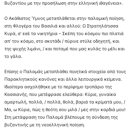
Βυζαντίου με την προσήλωση στην ελληνική ιθαγένεια».
Ο Ακάθιστος Ύμνος μεταπλάθεται στην παλαμική ποίηση,
στη Φλογέρα του Βασιλιά και αλλού: Ω Στρατηλάτισσα
Κυρά, σ’ εσέ τα νικητήρια – Σκέπη του κόσμου πιο πλατιά
απ’ τον κόσμο, στο σκοτάδι / πύρινε στύλε οδηγητή, και
της ψυχής λιμάνι, / και ποταμέ που μας κυλάς το μέλι και
το γάλα.
Επίσης ο Παλαμάς μεταπλάθει ποιητικά στοιχεία από τους
Παρακλητικούς κανόνες και άλλα λειτουργικά κείμενα.
Ιδιαίτερα ασχολήθηκε με το περίφημο τροπάριο της
Κασσιανής, που μετέφρασε ελεύθερα: Κύριε, γυναίκα
αμαρτωλή, πολλά, / πολλά, θολά, βαριά τα κρίματά μου, /
Μα, ω Κύριε, πώς η θεότη σου μιλά / μες στην καρδιά μου!
Στη μετάφραση του Παλαμά βλέπουμε τη σύνδεση της
βυζαντινής με τη νεοελληνική ποίηση.