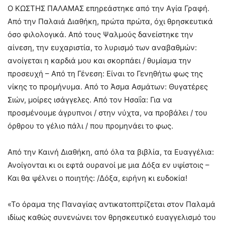
Ο ΚΩΣΤΗΣ ΠΑΛΑΜΑΣ επηρεάστηκε από την Αγία Γραφή.
Από την Παλαιά Διαθήκη, πρώτα πρώτα, όχι θρησκευτικά
όσο φιλολογικά. Από τους Ψαλμούς δανείστηκε την
αίνεση, την ευχαριστία, το λυρισμό των αναβαθμών:
ανοίγεται η καρδιά μου και σκορπάει / θυμίαμα την
προσευχή – Από τη Γένεση: Είναι το Γενηθήτω φως της
νίκης το προμήνυμα. Από το Άσμα Ασμάτων: Θυγατέρες
Σιών, μοίρες ισάγγελες. Από τον Ησαΐα: Για να
προσμένουμε άγρυπνοι / στην νύχτα, να προβάλει / του
όρθρου το γέλιο πάλι / που προμηνάει το φως.
Από την Καινή Διαθήκη, από όλα τα βιβλία, τα Ευαγγέλια:
Ανοίγονται κι οι εφτά ουρανοί με μια Δόξα εν υψίστοις –
Και θα ψέλνει ο ποιητής: /Δόξα, ειρήνη κι ευδοκία!
«Το όραμα της Παναγίας αντικατοπτρίζεται στον Παλαμά
ιδίως καθώς συνενώνει τον θρησκευτικό ευαγγελισμό του