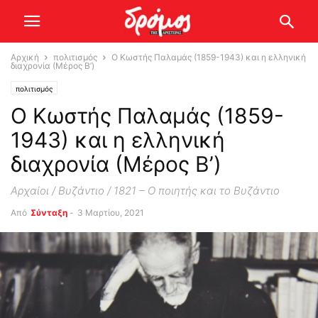
Αρχική
πολιτισμός
Ο Κωστής Παλαμάς (1859-1943) και η ελληνική
διαχρονία (Μέρος Β’)
πολιτισμός
Ο Κωστής Παλαμάς (1859-
1943) και η ελληνική
διαχρονία (Μέρος Β’)
Αρχαίοι / Βυζάντιο / 1821 – Ο ποιητής και το Βυζάντιο
Από
Σύνταξη
-
3 Μαρτίου, 2021