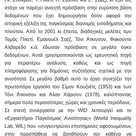
στόχο να παρέχει ανοιχτή πρόσβαση στην ευρύτατη βάση
δεδομένων που έχει δημιουργήσει όσον αφορά την
ιστορική εξέλιξη της παγκόσμιας διανομής εισοδήματος και
πλούτου. Από το 2001 κι έπειτα, διαδοχικές μελέτες των
Τομάς Πικετί, Εμανουέλ Σαέζ, Τόνι Άτκινσον, Φακούντο
Αλβαρέδο κ.ά. έδωσαν πρόσβαση σε μεγάλο όγκο
δεδομένων. Αυτά χρησιμοποιούνται ως ερευνητική πηγή
για περαιτέρω ανάλυση, καθώς και ως πηγή
πληροφόρησης για δημόσιες συζητήσεις σχετικά με την
ανισότητα. Σε μεγάλο βαθμό αυτό το έργο συνεχίζει την
πρωτοπόρα εργασία του Σίμον Κουζνέτς (1953) και των
Τόνι Άτκινσον και Άλαν Χάρισον (1978), καλύπτοντας
σήμερα πολύ περισσότερες χώρες και χρονικές περιόδους.
Σε στενή συνεργασία με την
WID
λειτουργεί και το
«Εργαστήριο
Παγκόσμιας Ανισότητας» (
World
Inequality
Lab
,
WIL
) που «συγκεντρώνει επιστήμονες αφοσιωμένους
στην προσπάθεια να βοηθήσουν τον καθένα να