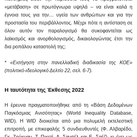
«μετάβαση» σε πρωτόγνωρα υψηλά – να είναι καλά η
έγνοια τους για την… υγεία των ανθρώπων και για την
προστασία του περιβάλλοντος. Μέχρι πότε η αντίσταση σε
όλον αυτόν τον παραλογισμό θα συκοφαντείται ως
λαϊκισμός και ανορθολογισμός, δικαιολογώντας έτσι την
δια ροπάλου καταστολή της;
*
«Εισήγηση στην πανελλαδική διαδικασία της ΚΟΕ»
(πολιτικό-ιδεολογικό Δελτίο 22, σελ. 6-7).
Η ταυτότητα της Έκθεσης 2022
Η έρευνα πραγματοποιήθηκε από τη «Βάση Δεδομένων
Παγκόσμιας Ανισότητας» (
World
Inequality
Database
,
WID
). Η
WID
διοικείται από μια πολυμελή εκτελεστική
επιτροπή, με επικεφαλής 5 συνδιευθυντές (Φ. Αλβαρέδο,
Γκ. Ζούκμαν, Τ. Πικετί, Λ. Σανσέλ και Ε. Σαέζ), κι έχει ως