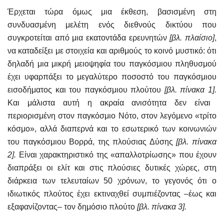
Έρχεται τώρα όμως μια έκθεση, βασισμένη στη
συνδυασμένη μελέτη ενός διεθνούς δικτύου που
συγκροτείται από μια εκατοντάδα ερευνητών
[βλ. πλαίσιο]
,
να καταδείξει με στοιχεία και αριθμούς το κοινό μυστικό: ότι
δηλαδή μια μικρή μειοψηφία του παγκόσμιου πληθυσμού
έχει υφαρπάξει το μεγαλύτερο ποσοστό του παγκόσμιου
εισοδήματος και του παγκόσμιου πλούτου
[βλ. πίνακα 1].
Και μάλιστα αυτή η ακραία ανισότητα δεν είναι
περιορισμένη στον παγκόσμιο Νότο, στον λεγόμενο «τρίτο
κόσμο», αλλά διαπερνά και το εσωτερικό των κοινωνιών
του παγκόσμιου Βορρά, της πλούσιας Δύσης
[βλ. πίνακα
2].
Είναι χαρακτηριστικό της «απαλλοτρίωσης» που έχουν
διαπράξει οι ελίτ και στις πλούσιες δυτικές χώρες, στη
διάρκεια των τελευταίων 50 χρόνων, το γεγονός ότι ο
ιδιωτικός πλούτος έχει εκτιναχθεί συμπιέζοντας –έως και
εξαφανίζοντας– τον δημόσιο πλούτο
[βλ. πίνακα 3].