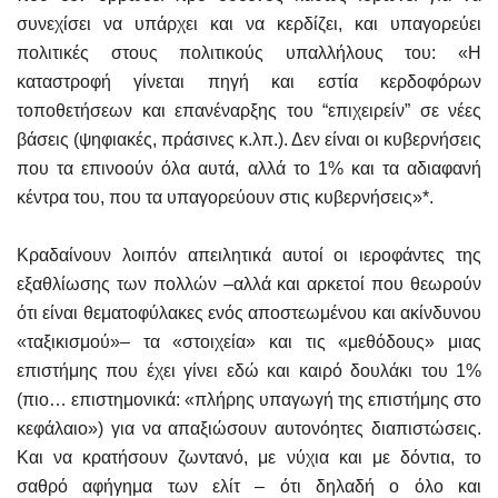
συνεχίσει να υπάρχει και να κερδίζει, και υπαγορεύει
πολιτικές στους πολιτικούς υπαλλήλους του: «Η
καταστροφή γίνεται πηγή και εστία κερδοφόρων
τοποθετήσεων και επανέναρξης του “επιχειρείν” σε νέες
βάσεις (ψηφιακές, πράσινες κ.λπ.). Δεν είναι οι κυβερνήσεις
που τα επινοούν όλα αυτά, αλλά το 1% και τα αδιαφανή
κέντρα του, που τα υπαγορεύουν στις κυβερνήσεις»*.
Κραδαίνουν λοιπόν απειλητικά αυτοί οι ιεροφάντες της
εξαθλίωσης των πολλών –αλλά και αρκετοί που θεωρούν
ότι είναι θεματοφύλακες ενός αποστεωμένου και ακίνδυνου
«ταξικισμού»– τα «στοιχεία» και τις «μεθόδους» μιας
επιστήμης που έχει γίνει εδώ και καιρό δουλάκι του 1%
(πιο… επιστημονικά: «πλήρης υπαγωγή της επιστήμης στο
κεφάλαιο») για να απαξιώσουν αυτονόητες διαπιστώσεις.
Και να κρατήσουν ζωντανό, με νύχια και με δόντια, το
σαθρό αφήγημα των ελίτ – ότι δηλαδή ο όλο και