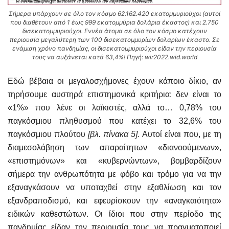
Σήμερα υπάρχουν σε όλο τον κόσμο 62.162.420 εκατομμυριούχοι (αυτοί
που διαθέτουν από 1 έως 999 εκατομμύρια δολάρια έκαστος) και 2.750
δισεκατομμυριούχοι. Εννέα άτομα σε όλο τον κόσμο κατέχουν
περιουσία μεγαλύτερη των 100 δισεκατομμυρίων δολαρίων έκαστο. Σε
ενάμιση χρόνο πανδημίας, οι δισεκατομμυριούχοι είδαν την περιουσία
τους να αυξάνεται κατά 63,4%! Πηγή: wir2022.wid.world
Εδώ βέβαια οι μεγαλοσχήμονες έχουν κάποιο δίκιο, αν
τηρήσουμε αυστηρά επιστημονικά κριτήρια: δεν είναι το
«1%» που λένε οι λαϊκιστές, αλλά το… 0,78% του
παγκόσμιου πληθυσμού που κατέχει το 32,6% του
παγκόσμιου πλούτου
[βλ. πίνακα 5].
Αυτοί είναι που, με τη
διαμεσολάβηση των απαραίτητων «διανοούμενων»,
«επιστημόνων» και «κυβερνώντων», βομβαρδίζουν
σήμερα την ανθρωπότητα με φόβο και τρόμο για να την
εξαναγκάσουν να υποταχθεί στην εξαθλίωση και τον
εξανδραποδισμό, και εφευρίσκουν την «αναγκαιότητα»
ειδικών καθεστώτων. Οι ίδιοι που στην περίοδο της
πανδημίας είδαν την περιουσία τους να πραγματοποιεί