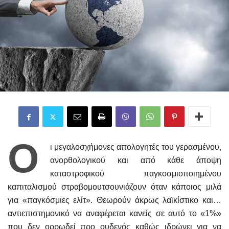
Ο
ι μεγαλοσχήμονες απολογητές του γερασμένου,
ανορθολογικού και από κάθε άποψη
καταστροφικού παγκοσμιοποιημένου
καπιταλισμού στραβομουτσουνιάζουν όταν κάποιος μιλά
για «παγκόσμιες ελίτ». Θεωρούν άκρως λαϊκίστικο και…
αντιεπιστημονικό να αναφέρεται κανείς σε αυτό το «1%»
που δεν ορρωδεί προ ουδενός καθώς ιδρώνει για να