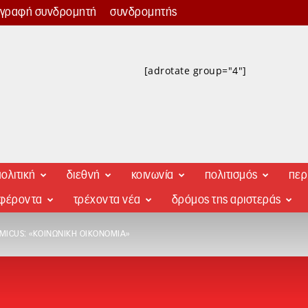
γγραφή συνδρομητή
συνδρομητής
[adrotate group="4"]
ολιτική
διεθνή
κοινωνία
πολιτισμός
περ
αφέροντα
τρέχοντα νέα
δρόμος της αριστεράς
ICUS: «ΚΟΙΝΩΝΙΚΉ ΟΙΚΟΝΟΜΊΑ»