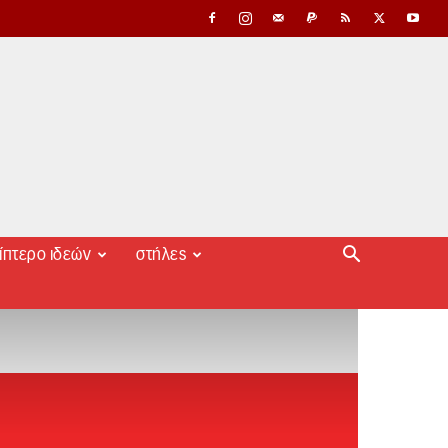
ίπτερο ιδεών
στήλες