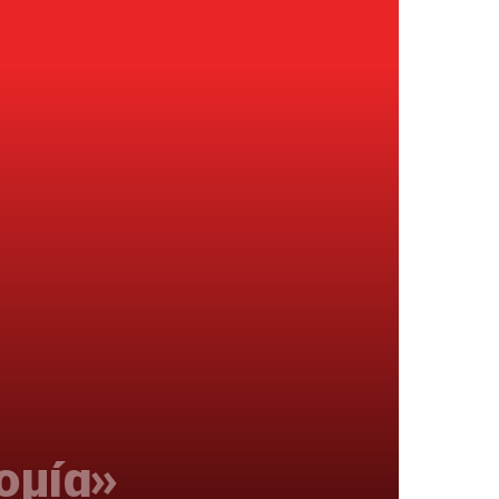
ομία»