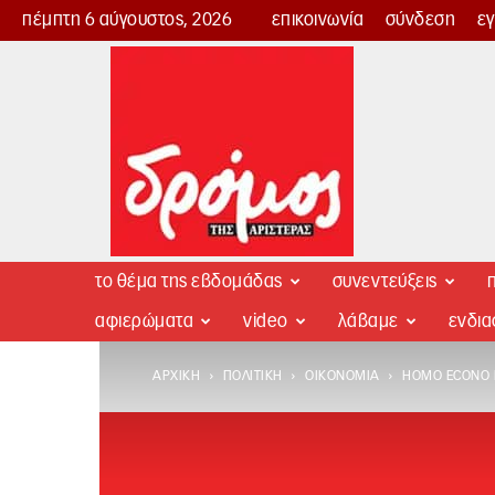
πέμπτη 6 αύγουστος, 2026
επικοινωνία
σύνδεση
ε
Δρόμος
της
Αριστεράς
το θέμα της εβδομάδας
συνεντεύξεις
π
αφιερώματα
video
λάβαμε
ενδι
ΑΡΧΙΚΉ
ΠΟΛΙΤΙΚΉ
ΟΙΚΟΝΟΜΊΑ
HOMO ECONO M