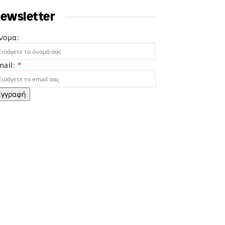
ewsletter
νομα:
mail:
*
Εγγραφή