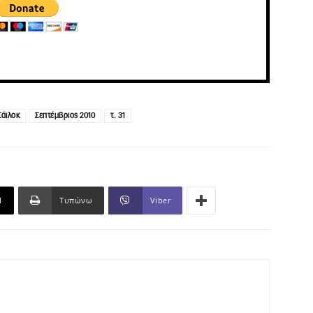
Σάιλοκ
Σεπτέμβριος 2010
τ. 31
l
Τυπώνω
Viber