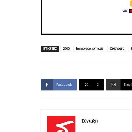
ΕΤΙΚΕΤΕΣ
2010
homo economicus
Οικονομία
Facebook
X
Emai
Σύνταξη