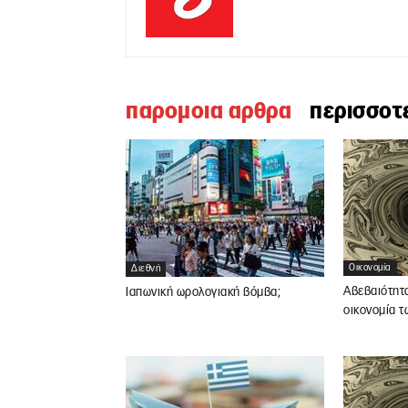
παρομοια αρθρα
περισσοτ
Οικονομία
Διεθνή
Αβεβαιότητα 
Ιαπωνική ωρολογιακή βόμβα;
οικονομία 