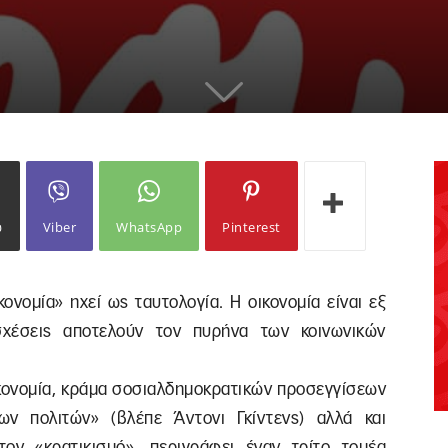
ω
Viber
WhatsApp
Pinterest
ονομία» ηχεί ως ταυτολογία. Η οικονομία είναι εξ
σχέσεις αποτελούν τον πυρήνα των κοινωνικών
ικονομία, κράμα σοσιαλδημοκρατικών προσεγγίσεων
ων πολιτών» (βλέπε Άντονι Γκίντενς) αλλά και
ον «κρατικισμό», περιγράφει έναν τρίτο τομέα