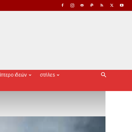
ίπτερο ιδεών
στήλες