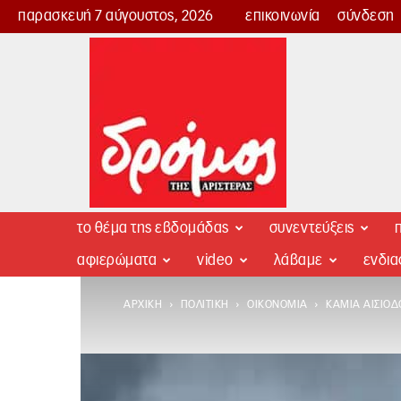
παρασκευή 7 αύγουστος, 2026
επικοινωνία
σύνδεση
Δρόμος
της
Αριστεράς
το θέμα της εβδομάδας
συνεντεύξεις
π
αφιερώματα
video
λάβαμε
ενδι
ΑΡΧΙΚΉ
ΠΟΛΙΤΙΚΉ
ΟΙΚΟΝΟΜΊΑ
ΚΑΜΊΑ ΑΙΣΙΟΔ