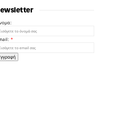
ewsletter
νομα:
mail:
*
Εγγραφή