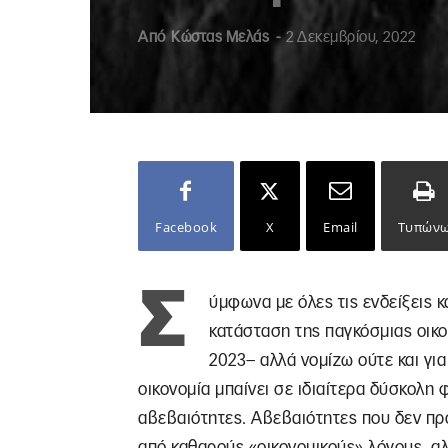
Από
Κώστας Μελάς
-
2 Δεκεμβρίου, 2022
Facebook
X
Email
Τυπών
Σ
ύμφωνα με όλες τις ενδείξεις κ
κατάσταση της παγκόσμιας οικο
2023– αλλά νομίζω ούτε και για
οικονομία μπαίνει σε ιδιαίτερα δύσκολη 
αβεβαιότητες. Αβεβαιότητες που δεν πρ
από καθαρούς «οικονομικούς» λόγους, αλλ