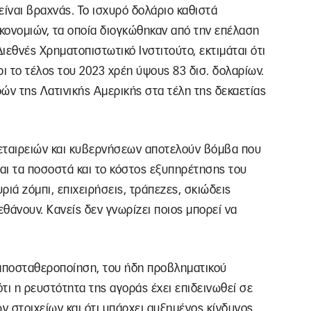
είναι βραχνάς. Το ισχυρό δολάριο καθιστά
κονομιών, τα οποία διογκώθηκαν από την επέλαση
ιεθνές Χρηματοπιστωτικό Ινστιτούτο, εκτιμάται ότι
ι το τέλος του 2023 χρέη ύψους 83 δισ. δολαρίων.
ών της Λατινικής Αμερικής στα τέλη της δεκαετίας
εταιρειών και κυβερνήσεων αποτελούν βόμβα που
ται τα ποσοστά και το κόστος εξυπηρέτησης του
ριά ζόμπι, επιχειρήσεις, τράπεζες, σκιώδεις
εθάνουν. Κανείς δεν γνωρίζει ποιος μπορεί να
 αποσταθεροποίηση, του ήδη προβληματικού
τι η ρευστότητα της αγοράς έχει επιδεινωθεί σε
ν στοιχείων και ότι υπάρχει αυξημένος κίνδυνος