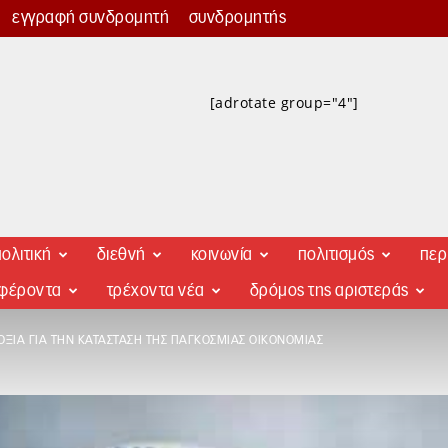
εγγραφή συνδρομητή
συνδρομητής
[adrotate group="4"]
ολιτική
διεθνή
κοινωνία
πολιτισμός
περ
αφέροντα
τρέχοντα νέα
δρόμος της αριστεράς
ΟΞΊΑ ΓΙΑ ΤΗΝ ΚΑΤΆΣΤΑΣΗ ΤΗΣ ΠΑΓΚΌΣΜΙΑΣ ΟΙΚΟΝΟΜΊΑΣ