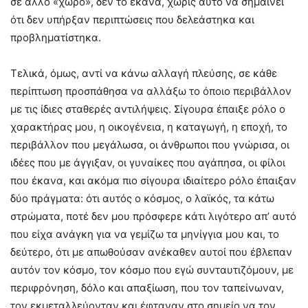
σε άλλο «χώρο», δεν το έκανα, χωρίς αυτό να σημαίνει
ότι δεν υπήρξαν περιπτώσεις που δελεάστηκα και
προβληματίστηκα.
Τελικά, όμως, αντί να κάνω αλλαγή πλεύσης, σε κάθε
περίπτωση προσπάθησα να αλλάξω το όποιο περιβάλλον
με τις ίδιες σταθερές αντιλήψεις. Σίγουρα έπαιξε ρόλο ο
χαρακτήρας μου, η οικογένεια, η καταγωγή, η εποχή, το
περιβάλλον που μεγάλωσα, οι άνθρωποι που γνώρισα, οι
ιδέες που με άγγιξαν, οι γυναίκες που αγάπησα, οι φίλοι
που έκανα, και ακόμα πιο σίγουρα ιδιαίτερο ρόλο έπαιξαν
δύο πράγματα: ότι αυτός ο κόσμος, ο λαϊκός, τα κάτω
στρώματα, ποτέ δεν μου πρόσφερε κάτι λιγότερο απ’ αυτό
που είχα ανάγκη για να γεμίζω τα μηνίγγια μου και, το
δεύτερο, ότι με απωθούσαν ανέκαθεν αυτοί που έβλεπαν
αυτόν τον κόσμο, τον κόσμο που εγώ συνταυτιζόμουν, με
περιφρόνηση, δόλο και απαξίωση, που τον ταπείνωναν,
τον εκμεταλλεύονταν και έφταναν στο σημείο να τον