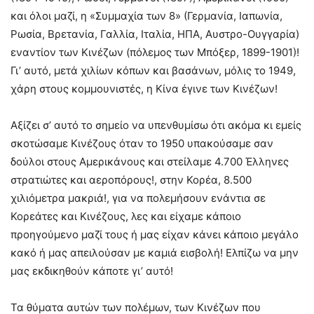
και όλοι μαζί, η «Συμμαχία των 8» (Γερμανία, Ιαπωνία,
Ρωσία, Βρετανία, Γαλλία, Ιταλία, ΗΠΑ, Αυστρο-Ουγγαρία)
εναντίον των Κινέζων (πόλεμος των Μπόξερ, 1899-1901)!
Γι’ αυτό, μετά χιλίων κόπων και βασάνων, μόλις το 1949,
χάρη στους κομμουνιστές, η Κίνα έγινε των Κινέζων!
Αξίζει σ’ αυτό το σημείο να υπενθυμίσω ότι ακόμα κι εμείς
σκοτώσαμε Κινέζους όταν το 1950 υπακούσαμε σαν
δούλοι στους Αμερικάνους και στείλαμε 4.700 Έλληνες
στρατιώτες και αεροπόρους!, στην Κορέα, 8.500
χιλιόμετρα μακριά!, για να πολεμήσουν ενάντια σε
Κορεάτες και Κινέζους, λες και είχαμε κάποιο
προηγούμενο μαζί τους ή μας είχαν κάνει κάποιο μεγάλο
κακό ή μας απειλούσαν με καμιά εισβολή! Ελπίζω να μην
μας εκδικηθούν κάποτε γι’ αυτό!
Τα θύματα αυτών των πολέμων, των Κινέζων που