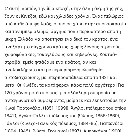
Σ’ αυτή, λοιπόν, την ίδια εποχή, στην άλλη άκρη της γης,
ζουν οι Κινέζοι, εδώ και χιλιάδες χρόνια. Ένας πελώριος
από κάθε άποψη λαός, ο οποίος χάρη στην αποικιοκρατία
και τον ιμπεριαλισμό, άργησε πολύ περισσότερο από τη
μικρή Ελλάδα να αποκτήσει ένα δικό του κράτος, ένα
ανεξάρτητο σύγχρονο κράτος, χωρίς ξένους στρατούς,
χωροφύλακες, τοκογλύφους και κηδεμόνες. Κουτσά-
στραβά, εμείς φτιάξαμε ένα κράτος, αν και
ανολοκλήρωτο και με περιορισμένη ελευθερία
αυτοδιαχείρισης, με υπερπροσπάθεια από το 1821 και
μετά. Οι Κινέζοι τα κατάφεραν πάρα πολύ αργότερα! Για
120 χρόνια μετά από μας, μια ολόκληρη συμμορία με
ανταγωνιστικά συμφέροντα, μοίραζε και λεηλατούσε την
Κίνα! Πορτογάλοι (1851-1999!), Άγγλοι (πόλεμος του οπίου,
1842), Αγγλο-Γάλλοι (πόλεμος του βέλους, 1856-1860),
Γάλλοι (Κινεζο-Γαλλικός πόλεμος, 1884-85), Γιαπωνέζοι
(1894-1945), Ρώσοι, Γερμανοί (1897), Αμερικάνοι (1900)