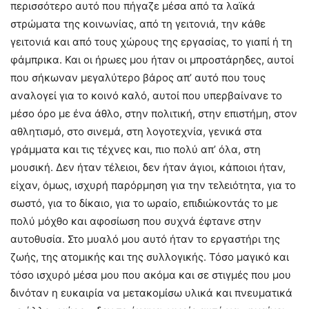
περισσότερο αυτό που πήγαζε μέσα από τα λαϊκά
στρώματα της κοινωνίας, από τη γειτονιά, την κάθε
γειτονιά και από τους χώρους της εργασίας, το γιαπί ή τη
φάμπρικα. Και οι ήρωες μου ήταν οι μπροστάρηδες, αυτοί
που σήκωναν μεγαλύτερο βάρος απ’ αυτό που τους
αναλογεί για το κοινό καλό, αυτοί που υπερβαίνανε το
μέσο όρο με ένα άθλο, στην πολιτική, στην επιστήμη, στον
αθλητισμό, στο σινεμά, στη λογοτεχνία, γενικά στα
γράμματα και τις τέχνες και, πιο πολύ απ’ όλα, στη
μουσική. Δεν ήταν τέλειοι, δεν ήταν άγιοι, κάποιοι ήταν,
είχαν, όμως, ισχυρή παρόρμηση για την τελειότητα, για το
σωστό, για το δίκαιο, για το ωραίο, επιδιώκοντάς το με
πολύ μόχθο και αφοσίωση που συχνά έφτανε στην
αυτοθυσία. Στο μυαλό μου αυτό ήταν το εργαστήρι της
ζωής, της ατομικής και της συλλογικής. Τόσο μαγικό και
τόσο ισχυρό μέσα μου που ακόμα και σε στιγμές που μου
δινόταν η ευκαιρία να μετακομίσω υλικά και πνευματικά