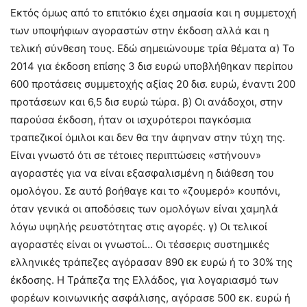
Εκτός όμως από το επιτόκιο έχει σημασία και η συμμετοχή
των υποψήφιων αγοραστών στην έκδοση αλλά και η
τελική σύνθεση τους. Εδώ σημειώνουμε τρία θέματα α) Το
2014 για έκδοση επίσης 3 δισ ευρώ υποβλήθηκαν περίπου
600 προτάσεις συμμετοχής αξίας 20 δισ. ευρώ, έναντι 200
προτάσεων και 6,5 δισ ευρώ τώρα. β) Οι ανάδοχοι, στην
παρούσα έκδοση, ήταν οι ισχυρότεροι παγκόσμια
τραπεζικοί όμιλοι και δεν θα την άφηναν στην τύχη της.
Είναι γνωστό ότι σε τέτοιες περιπτώσεις «στήνουν»
αγοραστές για να είναι εξασφαλισμένη η διάθεση του
ομολόγου. Σε αυτό βοήθαγε και το «ζουμερό» κουπόνι,
όταν γενικά οι αποδόσεις των ομολόγων είναι χαμηλά
λόγω υψηλής ρευστότητας στις αγορές. γ) Οι τελικοί
αγοραστές είναι οι γνωστοί… Οι τέσσερις συστημικές
ελληνικές τράπεζες αγόρασαν 890 εκ ευρώ ή το 30% της
έκδοσης. Η Τράπεζα της Ελλάδος, για λογαριασμό των
φορέων κοινωνικής ασφάλισης, αγόρασε 500 εκ. ευρώ ή