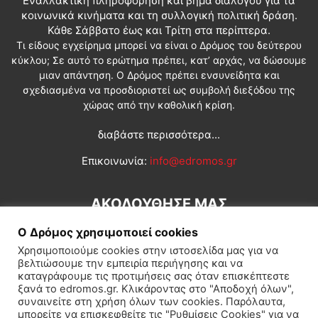
Εναλλακτική πληροφόρηση και βήμα διαλόγου για τα
κοινωνικά κινήματα και τη συλλογική πολιτική δράση.
Κάθε Σάββατο έως και Τρίτη στα περίπτερα.
Τι είδους εγχείρημα μπορεί να είναι ο Δρόμος του δεύτερου
κύκλου; Σε αυτό το ερώτημα πρέπει, κατ’ αρχάς, να δώσουμε
μιαν απάντηση. Ο Δρόμος πρέπει ενσυνείδητα και
σχεδιασμένα να προσδιοριστεί ως συμβολή διεξόδου της
χώρας από την καθολική κρίση.
διαβάστε περισσότερα...
Επικοινωνία:
info@edromos.gr
ΑΚΟΛΟΥΘΗΣΕ ΜΑΣ
Ο Δρόμος χρησιμοποιεί cookies
Χρησιμοποιούμε cookies στην ιστοσελίδα μας για να
βελτιώσουμε την εμπειρία περιήγησης και να
καταγράφουμε τις προτιμήσεις σας όταν επισκέπτεστε
ξανά το edromos.gr. Κλικάροντας στο "Αποδοχή όλων",
συναινείτε στη χρήση όλων των cookies. Παρόλαυτα,
Εγγραφή συνδρομητή
Πολιτική
Διεθνή
Κοινωνία
μπορείτε να επισκεφθείτε τις "Ρυθμίσεις Cookies" για να