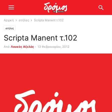
Αρχική
στήλες
Scripta Manent τ.102
στήλες
Scripta Manent τ.102
Από
Λουκάς Αξελός
-
13 Φεβρουαρίου, 2012