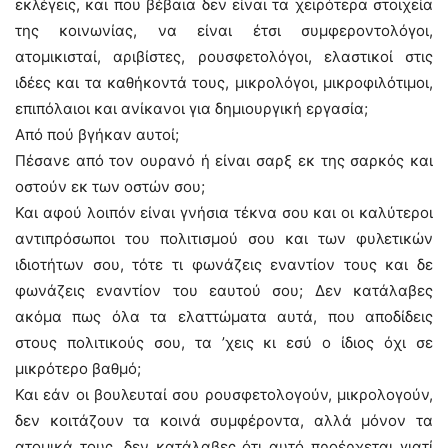
εκλέγεις, και που βέβαια δεν είναι τα χειρότερα στοιχεία
της κοινωνίας, να είναι έτσι συμφεροντολόγοι,
ατομικισταί, αριβίστες, ρουσφετολόγοι, ελαστικοί στις
ιδέες και τα καθήκοντά τους, μικρολόγοι, μικροφιλότιμοι,
επιπόλαιοι και ανίκανοι για δημιουργική εργασία;
Από πού βγήκαν αυτοί;
Πέσανε από τον ουρανό ή είναι σαρξ εκ της σαρκός και
οστούν εκ των οστών σου;
Και αφού λοιπόν είναι γνήσια τέκνα σου και οι καλύτεροι
αντιπρόσωποι του πολιτισμού σου και των φυλετικών
ιδιοτήτων σου, τότε τι φωνάζεις εναντίον τους και δε
φωνάζεις εναντίον του εαυτού σου; Δεν κατάλαβες
ακόμα πως όλα τα ελαττώματα αυτά, που αποδίδεις
στους πολιτικούς σου, τα ’χεις κι εσύ ο ίδιος όχι σε
μικρότερο βαθμό;
Και εάν οι βουλευταί σου ρουσφετολογούν, μικρολογούν,
δεν κοιτάζουν τα κοινά συμφέροντα, αλλά μόνον τα
ατομικά τους, δεν κατάλαβες ότι αυτό προέρχεται γιατί