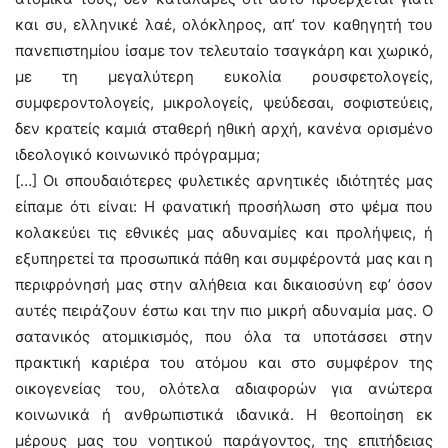
και συ, ελληνικέ λαέ, ολόκληρος, απ’ τον καθηγητή του
πανεπιστημίου ίσαμε τον τελευταίο τσαγκάρη και χωρικό,
με τη μεγαλύτερη ευκολία ρουσφετολογείς,
συμφεροντολογείς, μικρολογείς, ψεύδεσαι, σοφιστεύεις,
δεν κρατείς καμιά σταθερή ηθική αρχή, κανένα ορισμένο
ιδεολογικό κοινωνικό πρόγραμμα;
[…] Οι σπουδαιότερες φυλετικές αρνητικές ιδιότητές μας
είπαμε ότι είναι: Η φανατική προσήλωση στο ψέμα που
κολακεύει τις εθνικές μας αδυναμίες και προλήψεις, ή
εξυπηρετεί τα προσωπικά πάθη και συμφέροντά μας και η
περιφρόνησή μας στην αλήθεια και δικαιοσύνη εφ’ όσον
αυτές πειράζουν έστω και την πιο μικρή αδυναμία μας. Ο
σατανικός ατομικισμός, που όλα τα υποτάσσει στην
πρακτική καριέρα του ατόμου και στο συμφέρον της
οικογενείας του, ολότελα αδιαφορών για ανώτερα
κοινωνικά ή ανθρωπιστικά ιδανικά. Η θεοποίηση εκ
μέρους μας του νοητικού παράγοντος, της επιτήδειας