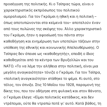
προσέγγιση της πολιτικής. Κι ο Τσίπρας τώρα, είναι ο
χαρακτηριστικός εκπρόσωπος του πολιτικού
αμοραλισμού. Για τον Γκράμσι η ηθική και η πολιτική –
όπως αποτυπώνονται στα κείμενά του– αποτελούν έναν
από τους πυλώνες της σκέψης του. Άλλο χαρακτηριστικό
του Γκράμσι, ήταν η αφοσίωσή του πάντα στην
καθοδήγηση και ενημέρωση των υποτελών τάξεων στην
υπόθεση της εθνικής και κοινωνικής Απελευθέρωσης. Ο
Τσίπρας δεν έπεισε ως «καθοδηγητής», επειδή ο ίδιος
καθοδηγείται από τα κέντρα των Βρυξελλών και του
ΝΑΤΟ. «Το να λέμε την αλήθεια στην πολιτική, είναι μια
μεγάλη αναγκαιότητα» τόνιζε ο Γκράμσι. Για τον Τσίπρα,
«πολιτική αναγκαιότητα» στάθηκε το ψέμα. Κι αυτό, στο
τέλος, τον έπνιξε. Στις 10 Μαΐου του 1928, παραμονή της
δίκης του, που τον οδήγησε στη φυλακή και στον θάνατο,
ο Γκράμσι έλεγε: «Είμαι πολιτικός κατάδικος, και δεν
ντρέπομαι, ούτε θα ντραπώ ποτέ γι’ αυτό. Κατά βάθος, τη