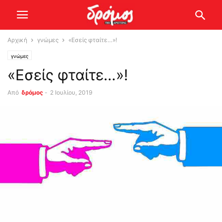
Αρχική
γνώμες
«Εσείς φταίτε…»!
γνώμες
«Εσείς φταίτε…»!
Από
δρόμος
-
2 Ιουλίου, 2019