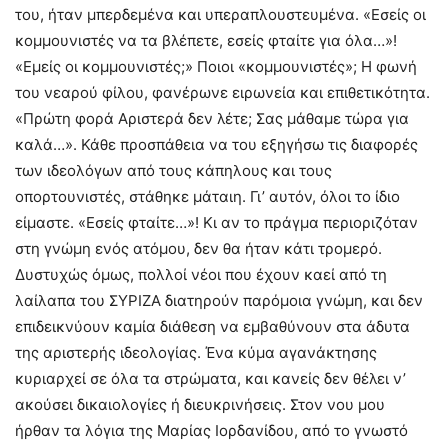
του, ήταν μπερδεμένα και υπεραπλουστευμένα. «Εσείς οι
κομμουνιστές να τα βλέπετε, εσείς φταίτε για όλα…»!
«Εμείς οι κομμουνιστές;» Ποιοι «κομμουνιστές»; Η φωνή
του νεαρού φίλου, φανέρωνε ειρωνεία και επιθετικότητα.
«Πρώτη φορά Αριστερά δεν λέτε; Σας μάθαμε τώρα για
καλά…». Κάθε προσπάθεια να του εξηγήσω τις διαφορές
των ιδεολόγων από τους κάπηλους και τους
οπορτουνιστές, στάθηκε μάταιη. Γι’ αυτόν, όλοι το ίδιο
είμαστε. «Εσείς φταίτε…»! Κι αν το πράγμα περιοριζόταν
στη γνώμη ενός ατόμου, δεν θα ήταν κάτι τρομερό.
Δυστυχώς όμως, πολλοί νέοι που έχουν καεί από τη
λαίλαπα του ΣΥΡΙΖΑ διατηρούν παρόμοια γνώμη, και δεν
επιδεικνύουν καμία διάθεση να εμβαθύνουν στα άδυτα
της αριστερής ιδεολογίας. Ένα κύμα αγανάκτησης
κυριαρχεί σε όλα τα στρώματα, και κανείς δεν θέλει ν’
ακούσει δικαιολογίες ή διευκρινήσεις. Στον νου μου
ήρθαν τα λόγια της Μαρίας Ιορδανίδου, από το γνωστό