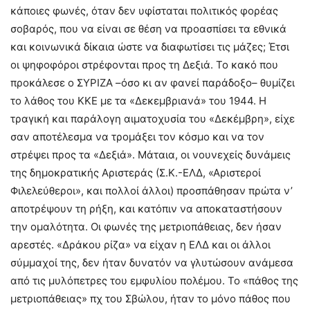
κάποιες φωνές, όταν δεν υφίσταται πολιτικός φορέας
σοβαρός, που να είναι σε θέση να προασπίσει τα εθνικά
και κοινωνικά δίκαια ώστε να διαφωτίσει τις μάζες; Έτσι
οι ψηφοφόροι στρέφονται προς τη Δεξιά. Το κακό που
προκάλεσε ο ΣΥΡΙΖΑ –όσο κι αν φανεί παράδοξο– θυμίζει
το λάθος του ΚΚΕ με τα «Δεκεμβριανά» του 1944. Η
τραγική και παράλογη αιματοχυσία του «Δεκέμβρη», είχε
σαν αποτέλεσμα να τρομάξει τον κόσμο και να τον
στρέψει προς τα «Δεξιά». Μάταια, οι νουνεχείς δυνάμεις
της δημοκρατικής Αριστεράς (Σ.Κ.-ΕΛΔ, «Αριστεροί
Φιλελεύθεροι», και πολλοί άλλοι) προσπάθησαν πρώτα ν’
αποτρέψουν τη ρήξη, και κατόπιν να αποκαταστήσουν
την ομαλότητα. Οι φωνές της μετριοπάθειας, δεν ήσαν
αρεστές. «Δράκου ρίζα» να είχαν η ΕΛΔ και οι άλλοι
σύμμαχοί της, δεν ήταν δυνατόν να γλυτώσουν ανάμεσα
από τις μυλόπετρες του εμφυλίου πολέμου. Το «πάθος της
μετριοπάθειας» πχ του Σβώλου, ήταν το μόνο πάθος που