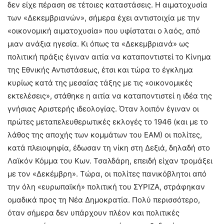
δεν είχε πέραση σε τέτοιες καταστάσεις. Η αιματοχυσία
των «Δεκεμβριανών», σήμερα έχει αντιστοιχία με την
«οικονομική αιματοχυσία» που υφίσταται ο λαός, από
μιαν ανάξια ηγεσία. Κι όπως τα «Δεκεμβριανά» ως
πολιτική πράξις έγιναν αιτία να καταποντιστεί το Κίνημα
της Εθνικής Αντιστάσεως, έτσι και τώρα το έγκλημα
κυρίως κατά της μεσαίας τάξης με τις «οικονομικές
εκτελέσεις», στάθηκε η αιτία να καταποντιστεί η ιδέα της
γνήσιας Αριστερής ιδεολογίας. Όταν λοιπόν έγιναν οι
πρώτες μεταπελευθερωτικές εκλογές το 1946 (και με το
λάθος της αποχής των κομμάτων του ΕΑΜ) οι πολίτες,
κατά πλειοψηφία, έδωσαν τη νίκη στη Δεξιά, δηλαδή στο
Λαϊκόν Κόμμα του Κων. Τσαλδάρη, επειδή είχαν τρομάξει
με τον «Δεκέμβρη». Τώρα, οι πολίτες πανικόβλητοι από
την όλη «ευρωπαϊκή» πολιτική του ΣΥΡΙΖΑ, στράφηκαν
ομαδικά προς τη Νέα Δημοκρατία. Πολύ περισσότερο,
όταν σήμερα δεν υπάρχουν πλέον και πολιτικές