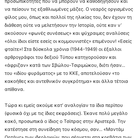
προσωπικότητες που να μπορούν να καθοδηγήσουν και
να πείσουν τις εξαθλιωμένες μάζες. Ο νεαρός οργισμένος
φίλος μου, όπως και πολλοί της ηλικίας του, δεν έχουν τη
διάθεση ούτε να μελετήσουν την Ιστορία, ούτε καν ν’
ακούσουν «φωνές συνέσεως» και ψύχραιμες αναλύσεις
«όλοι ίδιοι είστε εσείς οι κομμουνιστές» επιμένουν! «Εσείς
φταίτε»! Στα δύσκολα χρόνια (1944-1949) οι έξαλλοι
αρθρογράφοι του δεξιού Τύπου κατηγορούσαν και
«άφριζαν» κατά των Σβώλου-Τσιριμώκου, διότι ήσαν…
του «ιδίου φυράματος» με το ΚΚΕ, αποτελούσαν «το
κακοήθες και αντεθνικόν συγκρότημα» και άλλα τέτοια
απίθανα.
Τώρα κι εμείς ακούμε κατ’ αναλογίαν τα ίδια περίπου
(φυσικά όχι με τις ίδιες εκφράσεις). Έκανε πολύ μεγάλο
κακό, προσωπικά ο ίδιος ο Τσίπρας στην Αριστερά. Την
κατέστησε στη συνείδηση του κόσμου, σαν… «Μαντάμ
Ορτάνς» των ιδεολογιών, που σέρνεται στα κρεβάτια των