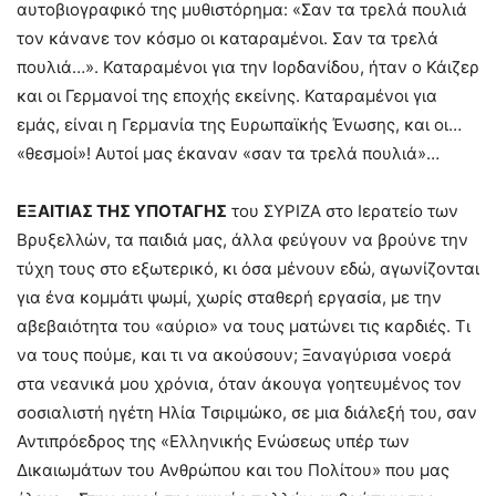
αυτοβιογραφικό της μυθιστόρημα: «Σαν τα τρελά πουλιά
τον κάνανε τον κόσμο οι καταραμένοι. Σαν τα τρελά
πουλιά…». Καταραμένοι για την Ιορδανίδου, ήταν ο Κάιζερ
και οι Γερμανοί της εποχής εκείνης. Καταραμένοι για
εμάς, είναι η Γερμανία της Ευρωπαϊκής Ένωσης, και οι…
«θεσμοί»! Αυτοί μας έκαναν «σαν τα τρελά πουλιά»…
ΕΞΑΙΤΙΑΣ ΤΗΣ ΥΠΟΤΑΓΗΣ
του ΣΥΡΙΖΑ στο Ιερατείο των
Βρυξελλών, τα παιδιά μας, άλλα φεύγουν να βρούνε την
τύχη τους στο εξωτερικό, κι όσα μένουν εδώ, αγωνίζονται
για ένα κομμάτι ψωμί, χωρίς σταθερή εργασία, με την
αβεβαιότητα του «αύριο» να τους ματώνει τις καρδιές. Τι
να τους πούμε, και τι να ακούσουν; Ξαναγύρισα νοερά
στα νεανικά μου χρόνια, όταν άκουγα γοητευμένος τον
σοσιαλιστή ηγέτη Ηλία Τσιριμώκο, σε μια διάλεξή του, σαν
Αντιπρόεδρος της «Ελληνικής Ενώσεως υπέρ των
Δικαιωμάτων του Ανθρώπου και του Πολίτου» που μας