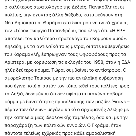
ο καλύτερος στρατολόγος της Δεξιάς. Πανικόβλητοι οι
πολίτες, μην έχοντας άλλη διέξοδο, καταφεύγουν στη
Νέα Δημοκρατία. Θυμάμαι στα δικά μου νεανικά χρόνια,
τον «Γέρο» Γεώργιο Παπανδρέου, που έλεγε ότι: «Η ΕΡΕ
αποτελεί τον καλύτερο στρατολόγο του Κομμουνισμού».
Δηλαδή, με τα αντιλαϊκά τους μέτρα, οι τότε κυβερνήσεις
του Καραμανλή, έσπρωχναν τους ψηφοφόρους προς τα
Αριστερά, με κορύφωση τις εκλογές του 1958, όταν η ΕΔΑ
ήλθε δεύτερο κόμμα. Τώρα, συμβαίνει το αντίστροφο. Ο
αμοραλιστής Τσίπρας με την πιο αντιλαϊκή κυβέρνηση
που έγινε ποτέ σ’ αυτόν τον τόπο, ωθεί τους πολίτες προς
τα Δεξιά, δεδομένου ότι δεν υφίσταται κανένα σοβαρό
κόμμα με δυνατότητες προσέλκυσης των μαζών. Έκανε –
πέραν των άλλων– μεγάλο κακό ο αρχομανής Αλέξης με
την καπηλεία μιας ιδεολογικής ταμπέλας, όσο και με την
παραχάραξη των πολιτικών εννοιών. Ο Γκράμσι ήταν
πάντοτε τελείως εχθρικός προς κάθε αμοραλιστική