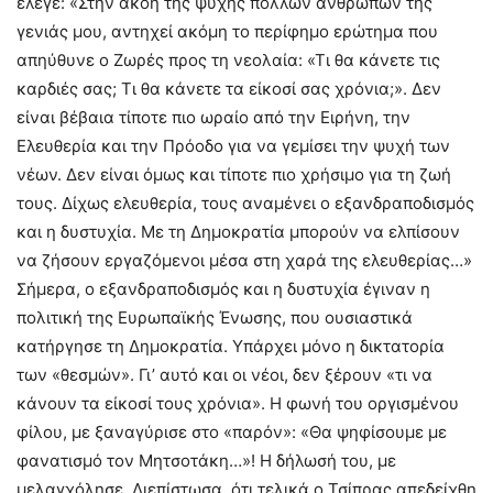
έλεγε: «Στην ακοή της ψυχής πολλών ανθρώπων της
γενιάς μου, αντηχεί ακόμη το περίφημο ερώτημα που
απηύθυνε ο Ζωρές προς τη νεολαία: «Τι θα κάνετε τις
καρδιές σας; Τι θα κάνετε τα είκοσί σας χρόνια;». Δεν
είναι βέβαια τίποτε πιο ωραίο από την Ειρήνη, την
Ελευθερία και την Πρόοδο για να γεμίσει την ψυχή των
νέων. Δεν είναι όμως και τίποτε πιο χρήσιμο για τη ζωή
τους. Δίχως ελευθερία, τους αναμένει ο εξανδραποδισμός
και η δυστυχία. Με τη Δημοκρατία μπορούν να ελπίσουν
να ζήσουν εργαζόμενοι μέσα στη χαρά της ελευθερίας…»
Σήμερα, ο εξανδραποδισμός και η δυστυχία έγιναν η
πολιτική της Ευρωπαϊκής Ένωσης, που ουσιαστικά
κατήργησε τη Δημοκρατία. Υπάρχει μόνο η δικτατορία
των «θεσμών». Γι’ αυτό και οι νέοι, δεν ξέρουν «τι να
κάνουν τα είκοσί τους χρόνια». Η φωνή του οργισμένου
φίλου, με ξαναγύρισε στο «παρόν»: «Θα ψηφίσουμε με
φανατισμό τον Μητσοτάκη…»! Η δήλωσή του, με
μελαγχόλησε. Διεπίστωσα, ότι τελικά ο Τσίπρας απεδείχθη