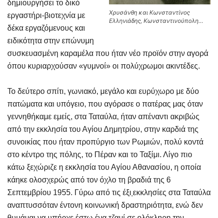
δημιουργήσει το δικό
Χρυσάνθη και Κωνσταντίνος
εργαστήρι-βιοτεχνία με
Ελληνιάδης, Κωνσταντινούπολη…
δέκα εργαζόμενους και
ειδικότητα στην επώνυμη
συσκευασμένη καραμέλα που ήταν νέο προϊόν στην αγορά
όπου κυριαρχούσαν «γυμνοί» οι πολύχρωμοι ακιντέδες.
Το δεύτερο σπίτι, γωνιακό, μεγάλο και ευρύχωρο με δύο
πατώματα και υπόγειο, που αγόρασε ο πατέρας μας όταν
γεννηθήκαμε εμείς, στα Ταταύλα, ήταν απέναντι ακριβώς
από την εκκλησία του Αγίου Δημητρίου, στην καρδιά της
συνοικίας που ήταν προπύργιο των Ρωμιών, πολύ κοντά
στο κέντρο της πόλης, το Πέραν και το Ταξίμι. Λίγο πιο
κάτω ξεχώριζε η εκκλησία του Αγίου Αθανασίου, η οποία
κάηκε ολοσχερώς από τον όχλο τη βραδιά της 6
Σεπτεμβρίου 1955. Γύρω από τις έξι
εκκλησίες στα Ταταύλα
αναπτυσσόταν έντονη κοινωνική δραστηριότητα, ενώ δεν
θυμάμαι να υπήρχε έστω ένα τζαμί σε ολόκληρη την