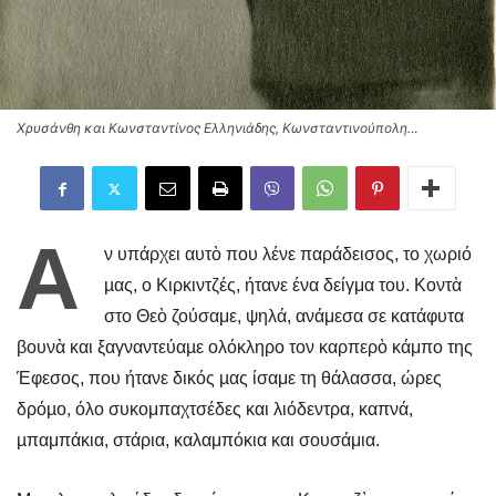
Χρυσάνθη και Κωνσταντίνος Ελληνιάδης, Κωνσταντινούπολη…
Α
ν υπάρχει αυτὸ που λένε παράδεισος, το χωριό
µας, ο Κιρκιντζές, ήτανε ένα δείγμα του. Κοντὰ
στο Θεὸ ζούσαμε, ψηλά, ανάμεσα σε κατάφυτα
βουνὰ και ξαγναντεύαµε ολόκληρο τον καρπερὸ κάμπο της
Έφεσος, που ήτανε δικός µας ίσαμε τη θάλασσα, ώρες
δρόµο, όλο συκομπαχτσέδες και λιόδεντρα, καπνά,
µπαμπάκια, στάρια, καλαμπόκια και σουσάμια.