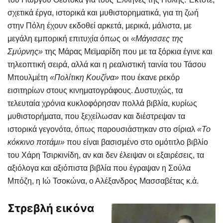
σχετικά έργα, ιστορικά και μυθιστορηματικά, για τη ζωή
στην Πόλη έχουν εκδοθεί αρκετά, μερικά, μάλιστα, με
μεγάλη εμπορική επιτυχία όπως οι
«Μάγισσες της
Σμύρνης»
της Μάρας Μεϊμαρίδη που με τα ξόρκια έγινε και
τηλεοπτική σειρά, αλλά και η ρεαλιστική ταινία του Τάσου
Μπουλμέτη
«Πολίτικη Κουζίνα»
που έκανε ρεκόρ
εισιτηρίων στους κινηματογράφους. Δυστυχώς, τα
τελευταία χρόνια κυκλοφόρησαν πολλά βιβλία, κυρίως
μυθιστορήματα, που ξεχείλωσαν και διέστρεψαν τα
ιστορικά γεγονότα, όπως παρουσιάστηκαν στο σίριαλ
«Το
κόκκινο ποτάμι»
που είναι βασισμένο στο ομότιτλο βιβλίο
του Χάρη Τσιρκινίδη, αν και δεν έλειψαν οι εξαιρέσεις, τα
αξιόλογα και αξιόπιστα βιβλία που έγραψαν η Σούλα
Μπόζη, η Ιώ Τσοκώνα, ο Αλέξανδρος Μασσαβέτας κ.ά.
Στρεβλή εικόνα