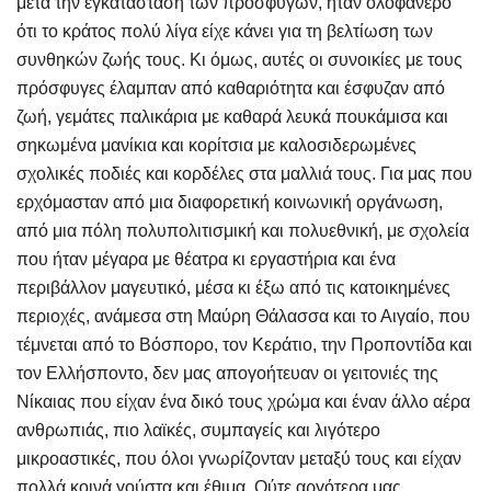
μετά την εγκατάσταση των προσφύγων, ήταν ολοφάνερο
ότι το κράτος πολύ λίγα είχε κάνει για τη βελτίωση των
συνθηκών ζωής τους. Κι όμως, αυτές οι συνοικίες με τους
πρόσφυγες έλαμπαν από καθαριότητα και έσφυζαν από
ζωή, γεμάτες παλικάρια με καθαρά λευκά πουκάμισα και
σηκωμένα μανίκια και κορίτσια με καλοσιδερωμένες
σχολικές ποδιές και κορδέλες στα μαλλιά τους. Για μας που
ερχόμασταν από μια διαφορετική κοινωνική οργάνωση,
από μια πόλη πολυπολιτισμική και πολυεθνική, με σχολεία
που ήταν μέγαρα με θέατρα κι εργαστήρια και ένα
περιβάλλον μαγευτικό, μέσα κι έξω από τις κατοικημένες
περιοχές, ανάμεσα στη Μαύρη Θάλασσα και το Αιγαίο, που
τέμνεται από το Βόσπορο, τον Κεράτιο, την Προποντίδα και
τον Ελλήσποντο, δεν μας απογοήτευαν οι γειτονιές της
Νίκαιας που είχαν ένα δικό τους χρώμα και έναν άλλο αέρα
ανθρωπιάς, πιο λαϊκές, συμπαγείς και λιγότερο
μικροαστικές, που όλοι γνωρίζονταν μεταξύ τους και είχαν
πολλά κοινά γούστα και έθιμα. Ούτε αργότερα μας