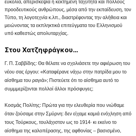
ευκολία, απερισκεψία ή κεκτημένη ταχύτητα και πολλούς
προοδευτικούς ανθρώπους, μέσα από την εκπαίδευση, τον
Τύπο, τη λογοτεχνία κ.λπ., διαστρέφοντας την αλήθεια και
μειώνοντας τα εκπληκτικά επιτεύγματα του Ελληνισμού
υπό καθεστώς απολυταρχίας.
Στου Χατζηφράγκου…
Γ. Π. Σαββίδης: Θα θέλατε να σχολιάσετε την αφιέρωση του
νέου σας έργου: «Καταφέρανε νάχω στην πατρίδα µου το
αίσθηµα του ραγιά»; Πιστεύετε ότι το αίσθημα αυτό το
συμµμερίζονται πολλοί άλλοι πρόσφυγες;
Κοσμάς Πολίτης: Πρώτα για την ελευθερία που νιώθαµε
όταν ζούσαμε στην Σμύρνη: δεν είχαµε καμιά ενόχληση από
τους Τούρκους, τουλάχιστον ως το 1914∙ κι εκείνο το
αίσθημα της καλοπέρασης, της αφθονίας – βασισμένο,