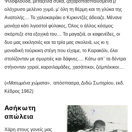
Ψιλόφλουδα, µεταξένια σύκα, ζαχαροπασπαλισμένα μ’
ολόχρυσο µελένιο χυμό, μ’ όλη τη θέρμη και τη γλύκα της
Ανατολής… Το χαλοκαιράκι ο Κιρκιντζὲς άδειαζε. Μένανε
μονάχα κάτι λιγοστοὶ φύλακες. Όλος ο άλλος κόσμος
σκόρπιζε στα εξοχικά του… Τα μαγαζιά, οι καφενέδες, οι
δυο µας εκκλησιὲς και τα τρία µας σκολειά, ως κι η
μοναδικὴ τούρκικη στέγη που είχαμε, το Καρακόλι, όλα
στολίζονταν με σμυρτιὲς και δάφνες…. Κάτω απ᾿ τα δέντρα
στήνονταν χοροί, καρσιλαμάδες, χασάπικοι, ζεϊμπέκι
κοι…
(
«Ματωμένα χώματα»,
απόσπασμα, Διδώ Σωτηρίου, εκδ.
Κέδρος 1962)
Ασήκωτη
απώλεια
Χάρη στους γονείς μας