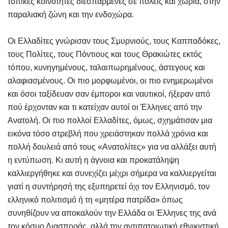
τοπικές κοινότητες διεσπαρμένες σε πόλεις και χωριά, στην
παραλιακή ζώνη και την ενδοχώρα.
Οι Ελλαδίτες γνώρισαν τους Σμυρνιούς, τους Καππαδόκες,
τους Πολίτες, τους Πόντιους και τους Θρακιώτες εκτός
τόπου, κυνηγημένους, ταλαιπωρημένους, άστεγους και
αλαφιασμένους. Οι πιο μορφωμένοι, οι πιο ενημερωμένοι
και όσοι ταξίδευαν σαν έμποροι και ναυτικοί, ήξεραν από
πού έρχονταν και τι κατείχαν αυτοί οι Έλληνες από την
Ανατολή. Οι πιο πολλοί Ελλαδίτες, όμως, σχημάτισαν μια
εικόνα τόσο στρεβλή που χρειάστηκαν πολλά χρόνια και
πολλή δουλειά από τους «Ανατολίτες» για να αλλάξει αυτή
η εντύπωση. Κι αυτή η άγνοια και προκατάληψη
καλλιεργήθηκε και συνεχίζει μέχρι σήμερα να καλλιεργείται
γιατί η συντήρησή της εξυπηρετεί όχι τον Ελληνισμό, τον
ελληνικό πολιτισμό ή τη «μητέρα πατρίδα» όπως
συνηθίζουν να αποκαλούν την Ελλάδα οι Έλληνες της ανά
τον κόσμο Διασποράς, αλλά την αντιπατριωτική εθνικιστική