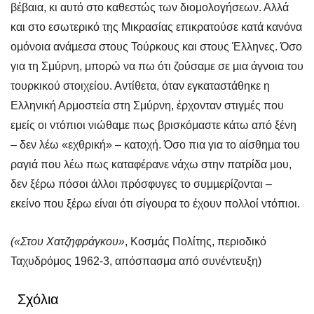
βέβαια, κι αυτό στο καθεστώς των διομολογήσεων. Αλλά
και στο εσωτερικό της Μικρασίας επικρατούσε κατά κανόνα
οµόνοια ανάµεσα στους Τούρκους και στους Έλληνες. Όσο
για τη Σμύρνη, μπορώ να πω ότι ζούσαμε σε µια άγνοια του
τουρκικού στοιχείου. Αντίθετα, όταν εγκαταστάθηκε η
Ελληνική Αρμοστεία στη Σμύρνη, έρχονταν στιγμές που
εμείς οι ντόπιοι νιώθαµε πως βρισκόμαστε κάτω από ξένη
– δεν λέω «εχθρική» – κατοχή. Όσο πια για το αίσθηµα του
ραγιά που λέω πως καταφέρανε νάχω στην πατρίδα µου,
δεν ξέρω πόσοι άλλοι πρόσφυγες το συμµερίζονται –
εκείνο που ξέρω είναι ότι σίγουρα το έχουν πολλοί ντόπιοι.
(«Στου Χατζηφράγκου»
, Κοσμάς Πολίτης, περιοδικό
Ταχυδρόμος 1962-3, απόσπασμα από συνέντευξη)
Σχόλια