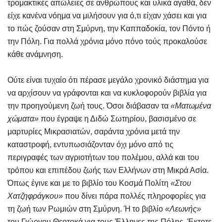
τρομακτικές απώλειες σε ανθρώπους και υλικά αγαθά, δεν
είχε κανένα νόημα να μιλήσουν για ό,τι είχαν χάσει και για
το πώς ζούσαν στη Σμύρνη, την Καππαδοκία, τον Πόντο ή
την Πόλη. Για πολλά χρόνια μόνο πόνο τούς προκαλούσε
κάθε ανάμνηση.
Ούτε είναι τυχαίο ότι πέρασε μεγάλο χρονικό διάστημα για
να αρχίσουν να γράφονται και να κυκλοφορούν βιβλία για
την προηγούμενη ζωή τους. Όσοι διάβασαν τα
«Ματωμένα
χώματα»
που έγραψε η Διδώ Σωτηρίου, βασισμένο σε
μαρτυρίες Μικρασιατών, σαράντα χρόνια μετά την
καταστροφή, εντυπωσιάζονταν όχι μόνο από τις
περιγραφές των αγριοτήτων του πολέμου, αλλά και του
τρόπου και επιπέδου ζωής των Ελλήνων στη Μικρά Ασία.
Όπως έγινε και με το βιβλίο του Κοσμά Πολίτη
«Στου
Χατζηφράγκου»
που δίνει πάρα πολλές πληροφορίες για
τη ζωή των Ρωμιών στη Σμύρνη. Ή το βιβλίο
«Λεωνής»
του Γιώργου Θεοτοκά για τους Έλληνες της Πόλης. Έκτοτε,