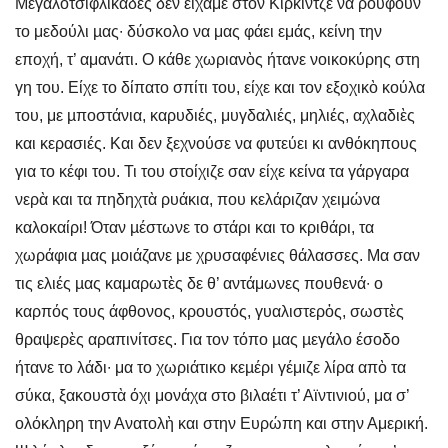
Μεγαλοτσιφλικάδες δεν είχαμε στον Κιρκιντζὲ να ρουφούν
το μεδούλι µας∙ δύσκολο να μας φάει εμάς, κείνη την
εποχή, τ’ αμανάτι. Ο κάθε χωριανὸς ήτανε νοικοκύρης στη
γη του. Είχε το δίπατο σπίτι του, είχε και τον εξοχικὸ κούλα
του, με µποστάνια, καρυδιές, μυγδαλιές, μηλιές, αχλαδιὲς
και κερασιές. Και δεν ξεχνούσε να φυτεύει κι ανθόκηπους
για το κέφι του. Τι του στοίχιζε σαν είχε κείνα τα γάργαρα
νερὰ και τα πηδηχτὰ ρυάκια, που κελάριζαν χειμώνα
καλοκαίρι! Όταν µέστωνε το στάρι και το κριθάρι, τα
χωράφια µας µοιάζανε με χρυσαφένιες θάλασσες. Μα σαν
τις ελιές µας καμαρωτὲς δε θ’ αντάμωνες πουθενά∙ ο
καρπός τους άφθονος, κρουστός, γυαλιστερὀς, σωστὲς
θραψερὲς αραπινίτσες. Για τον τόπο µας µεγάλο έσοδο
ήτανε το λάδι∙ μα το χωριάτικο κεµέρι γέμιζε λίρα απὸ τα
σύκα, ξακουστὰ όχι μονάχα στο βιλαέτι τ’ Αϊντινιού, μα σ’
ολόκληρη την Ανατολὴ και στην Ευρώπη και στην Αμερική.