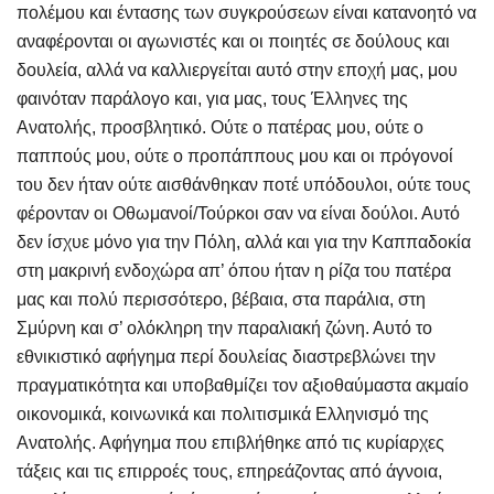
πολέμου και έντασης των συγκρούσεων είναι κατανοητό να
αναφέρονται οι αγωνιστές και οι ποιητές σε δούλους και
δουλεία, αλλά να καλλιεργείται αυτό στην εποχή μας, μου
φαινόταν παράλογο και, για μας, τους Έλληνες της
Ανατολής, προσβλητικό. Ούτε ο πατέρας μου, ούτε ο
παππούς μου, ούτε ο προπάππους μου και οι πρόγονοί
του δεν ήταν ούτε αισθάνθηκαν ποτέ υπόδουλοι, ούτε τους
φέρονταν οι Οθωμανοί/Τούρκοι σαν να είναι δούλοι. Αυτό
δεν ίσχυε μόνο για την Πόλη, αλλά και για την Καππαδοκία
στη μακρινή ενδοχώρα απ’ όπου ήταν η ρίζα του πατέρα
μας και πολύ περισσότερο, βέβαια, στα παράλια, στη
Σμύρνη και σ’ ολόκληρη την παραλιακή ζώνη. Αυτό το
εθνικιστικό αφήγημα περί δουλείας διαστρεβλώνει την
πραγματικότητα και υποβαθμίζει τον αξιοθαύμαστα ακμαίο
οικονομικά, κοινωνικά και πολιτισμικά Ελληνισμό της
Ανατολής. Αφήγημα που επιβλήθηκε από τις κυρίαρχες
τάξεις και τις επιρροές τους, επηρεάζοντας από άγνοια,