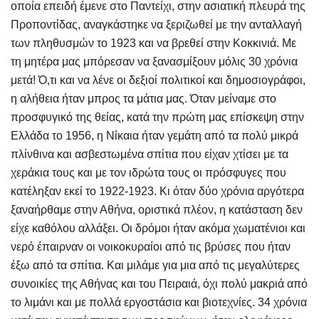
οποία επειδή έμενε στο Παντείχι, στην ασιατική πλευρά της
Προποντίδας, αναγκάστηκε να ξεριζωθεί με την ανταλλαγή
των πληθυσμών το 1923 και να βρεθεί στην Κοκκινιά. Με
τη μητέρα μας μπόρεσαν να ξανασμίξουν μόλις 30 χρόνια
μετά! Ό,τι και να λένε οι δεξιοί πολιτικοί και δημοσιογράφοι,
η αλήθεια ήταν μπρος τα μάτια μας. Όταν μείναμε στο
προσφυγικό της θείας, κατά την πρώτη μας επίσκεψη στην
Ελλάδα το 1956, η Νίκαια ήταν γεμάτη από τα πολύ μικρά
πλίνθινα και ασβεστωμένα σπίτια που είχαν χτίσει με τα
χεράκια τους και με τον ιδρώτα τους οι πρόσφυγες που
κατέληξαν εκεί το 1922-1923. Κι όταν δύο χρόνια αργότερα
ξαναήρθαμε στην Αθήνα, οριστικά πλέον, η κατάσταση δεν
είχε καθόλου αλλάξει. Οι δρόμοι ήταν ακόμα χωματένιοι και
νερό έπαιρναν οι νοικοκυραίοι από τις βρύσες που ήταν
έξω από τα σπίτια. Και μιλάμε για μια από τις μεγαλύτερες
συνοικίες της Αθήνας και του Πειραιά, όχι πολύ μακριά από
το λιμάνι και με πολλά εργοστάσια και βιοτεχνίες. 34 χρόνια