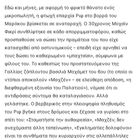
Εδώ και μήνες, με αφορμή το φρικτό θάνατο ενός
μικροπωλητή, η φτωχή επαρχία Ριφ στο βορρά του
Μαρόκου βρίσκεται σε αναταραχή. Ο 30χρονος Μοχσίν
Φικρί συνθλίφτηκε σε κάδο απορριμματοφόρου, καθώς
προσπαθούσε να σώσει την πραμάτεια του που είχε
κατασχεθεί από αστυνομικούς – επειδή είχε αρνηθεί να
τους δώσει το καθιερωμένο «μπαχτσίσι», σύμφωνα με
φίλους του. Το καθεστώς του προστατευόμενου της
Γαλλίας ζάπλουτου βασιλιά Μοχάμετ του 6ου (το οποίο οι
ντόπιοι αποκαλούν «Μαχζέν» – σε ελεύθερη απόδοση, «η
διεφθαρμένη εξουσία του Παλατιού»), νόμισε ότι οι
αντιδράσεις σύντομα θα καταλαγιάσουν. Αλλά
γελάστηκε. Ο βερβερικός στην πλειοψηφία πληθυσμός
του Ριφ βγήκε στους δρόμους και ξέχασε να γυρίσει στο
σπίτι του: «Σταματήστε την αυθαιρεσία», «Μαχζέν, δεν
ανεχόμαστε άλλη ταπείνωση», «Εγκληματίες δολοφόνοι»
είναι τα συνθήματα που κυριαρχούν στις αλλεπάλληλες