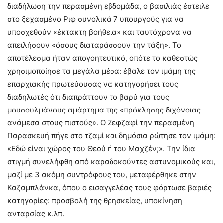
διαδήλωση την περασμένη εβδομάδα, ο βασιλιάς έστειλε
στο ξεχασμένο Ριφ συνολικά 7 υπουργούς για να
υποσχεθούν «έκτακτη βοήθεια» και ταυτόχρονα να
απειλήσουν «όσους διαταράσσουν την τάξη». Το
αποτέλεσμα ήταν απογοητευτικό, οπότε το καθεστώς
χρησιμοποίησε τα μεγάλα μέσα: έβαλε τον ιμάμη της
επαρχιακής πρωτεύουσας να κατηγορήσει τους
διαδηλωτές ότι διαπράττουν το βαρύ για τους
μουσουλμάνους αμάρτημα της «πρόκλησης διχόνοιας
ανάμεσα στους πιστούς». Ο Ζεφζαφί την περασμένη
Παρασκευή πήγε στο τζαμί και δημόσια ρώτησε τον ιμάμη:
«Εδώ είναι χώρος του Θεού ή του Μαχζέν;». Την ίδια
στιγμή συνελήφθη από καραδοκούντες αστυνομικούς και,
μαζί με 3 ακόμη συντρόφους του, μεταφέρθηκε στην
Καζαμπλάνκα, όπου ο εισαγγελέας τους φόρτωσε βαριές
κατηγορίες: προσβολή της θρησκείας, υποκίνηση
ανταρσίας κ.λπ.