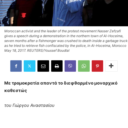
Moroccan activist and the leader of the protest movement Nasser Zefzafi
gives a speech during a demonstration in the northern town of Al-Hoceima,
seven months after a fishmonger was crushed to death inside a garbage truck
as he tried to retrieve fish confiscated by the police, in Al-Hoceima, Morocco
May 18, 2017. REUTERS/Youssef Boudlal
Με τρομοκρατία απαντά το διεφθαρμένο μοναρχικό
καθεστώς
του Γιώργου Αναστασίου