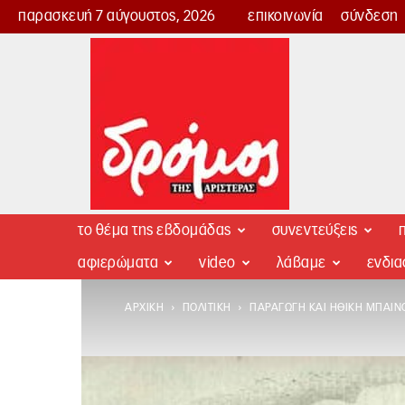
παρασκευή 7 αύγουστος, 2026
επικοινωνία
σύνδεση
Δρόμος
της
Αριστεράς
το θέμα της εβδομάδας
συνεντεύξεις
π
αφιερώματα
video
λάβαμε
ενδι
ΑΡΧΙΚΉ
ΠΟΛΙΤΙΚΉ
ΠΑΡΑΓΩΓΉ ΚΑΙ ΗΘΙΚΉ ΜΠΑΊΝ