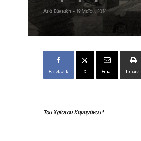
Από
Σύνταξη
-
19 Μαΐου, 2014
Facebook
X
Email
Τυπών
Του Χρίστου Καραμάνου*