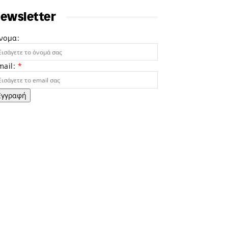
ewsletter
νομα:
mail:
*
Εγγραφή