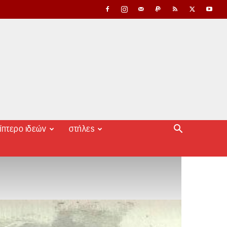
ίπτερο ιδεών
στήλες