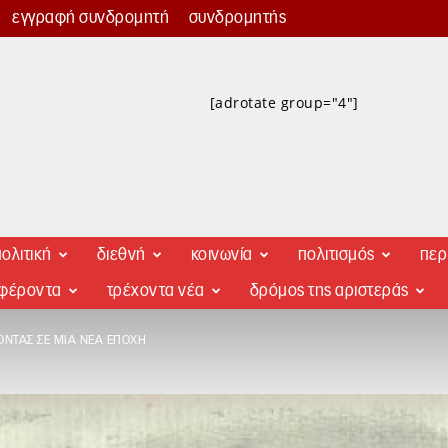
εγγραφή συνδρομητή
συνδρομητής
[adrotate group="4"]
ολιτική
διεθνή
κοινωνία
πολιτισμός
περ
αφέροντα
τρέχοντα νέα
δρόμος της αριστεράς
ΟΝΤΑΣ ΣΕ ΜΙΑ ΝΈΑ ΕΠΟΧΉ