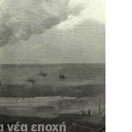
α νέα εποχή