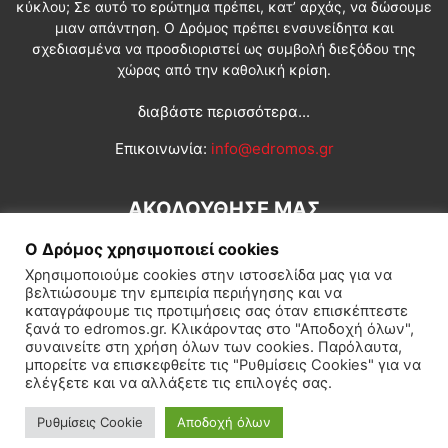
κύκλου; Σε αυτό το ερώτημα πρέπει, κατ’ αρχάς, να δώσουμε
μιαν απάντηση. Ο Δρόμος πρέπει ενσυνείδητα και
σχεδιασμένα να προσδιοριστεί ως συμβολή διεξόδου της
χώρας από την καθολική κρίση.
διαβάστε περισσότερα...
Επικοινωνία:
info@edromos.gr
ΑΚΟΛΟΥΘΗΣΕ ΜΑΣ
Ο Δρόμος χρησιμοποιεί cookies
Χρησιμοποιούμε cookies στην ιστοσελίδα μας για να
βελτιώσουμε την εμπειρία περιήγησης και να
καταγράφουμε τις προτιμήσεις σας όταν επισκέπτεστε
ξανά το edromos.gr. Κλικάροντας στο "Αποδοχή όλων",
συναινείτε στη χρήση όλων των cookies. Παρόλαυτα,
Εγγραφή συνδρομητή
Πολιτική
Διεθνή
Κοινωνία
μπορείτε να επισκεφθείτε τις "Ρυθμίσεις Cookies" για να
ελέγξετε και να αλλάξετε τις επιλογές σας.
Πολιτισμός
Αφιερώματα
Ρυθμίσεις Cookie
Αποδοχή όλων
© Δρόμος της Αριστεράς