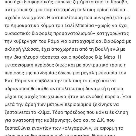
που έχει διαφορετικής φύσεως ζητήματα από το Κόσοβο,
αντιμετωπίζει μια παρατεταμένη πολιτική κρίση εδώ και
σχεδόν ένα χρόνο. Η αντιπολίτευση που συνεργάζεται με
το Δημοκρατικό Κόμμα του Σαλί Μπερίσα –χωρίς να έχει
ουσιαστικές διαφορές προσανατολισμού– κατηγορώντας
την κυβέρνηση του Ράμα για αυταρχισμό και διαφθορά με
σκληρή γλώσσα, έχει αποχωρήσει από τη Βουλή ενώ με
την ίδια πλευρά τάσσεται και ο πρόεδρος Ιλίρ Μέτα. Η
μετασεισμική περίοδος όπως και με συντριπτικό τρόπο η
περίοδος της πανδημίας έδωσε μια μεγάλη ευκαιρία τον
Έντι Ράμα να επιβάλει την πολιτική του ισχύ και να
αδρανοποιηθεί κάθε αντιπολιτευτική δυναμική η οποία
μέχρι τις αρχές του χειμώνα ήταν σε ανοδική πορεία. Έτσι
μετά την άρση των μέτρων περιορισμού ξεκίνησε να
ζεσταίνεται το κλίμα. Τόσο πρόεδρος που κάνει έκκληση
για ανατροπή της κυβέρνησης, όσο και το Δ.Κ. που
ξεσπαθώνει εναντίον των «ολιγαρχών», με αφορμή το
νόμο για τη δημοσιονομική «αμνηστία», δίνουν την