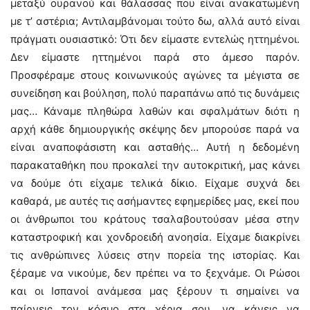
μεταξύ ουρανού και θάλασσας που είναι ανακατωμένη
με τ’ αστέρια; Αντιλαμβάνομαι τούτο δω, αλλά αυτό είναι
πράγματι ουσιαστικό: Ότι δεν είμαστε εντελώς ηττημένοι.
Δεν είμαστε ηττημένοι παρά στο άμεσο παρόν.
Προσφέραμε στους κοινωνικούς αγώνες τα μέγιστα σε
συνείδηση και βούληση, πολύ παραπάνω από τις δυνάμεις
μας… Κάναμε πληθώρα λαθών και σφαλμάτων διότι η
αρχή κάθε δημιουργικής σκέψης δεν μπορούσε παρά να
είναι αναποφάσιστη και ασταθής… Αυτή η δεδομένη
παρακαταθήκη που προκαλεί την αυτοκριτική, μας κάνει
να δούμε ότι είχαμε τελικά δίκιο. Είχαμε συχνά δει
καθαρά, με αυτές τις ασήμαντες εφημερίδες μας, εκεί που
οι άνθρωποι του κράτους τσαλαβουτούσαν μέσα στην
καταστροφική και χονδροειδή ανοησία. Είχαμε διακρίνει
τις ανθρώπινες λύσεις στην πορεία της ιστορίας. Και
ξέραμε να νικούμε, δεν πρέπει να το ξεχνάμε. Οι Ρώσοι
και οι Ισπανοί ανάμεσα μας ξέρουν τι σημαίνει να
παίρνεις τον κόσμο στα χέρια σου, να κάνεις να