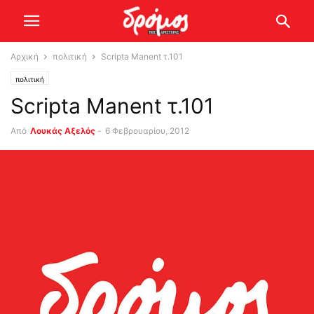
Αρχική
πολιτική
Scripta Manent τ.101
πολιτική
Scripta Manent τ.101
Από
Λουκάς Αξελός
-
6 Φεβρουαρίου, 2012