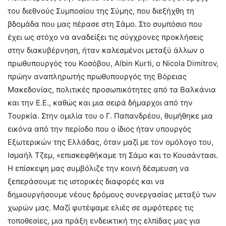
του διεθνούς Συμποσίου της Σύμης, που διεξήχθη τη
βδομάδα που μας πέρασε στη Σάμο. Στο συμπόσιο που
έχει ως στόχο να αναδείξει τις σύγχρονες προκλήσεις
στην διακυβέρνηση, ήταν καλεσμένοι μεταξύ άλλων ο
πρωθυπουργός του Κοσόβου, Albin Kurti, ο Nicola Dimitrov,
πρώην αναπληρωτής πρωθυπουργός της Βόρειας
Μακεδονίας, πολιτικές προσωπικότητες από τα Βαλκάνια
και την Ε.Ε., καθώς και μια σειρά δήμαρχοι από την
Τουρκία. Στην ομιλία του ο Γ. Παπανδρέου, θυμήθηκε μια
εικόνα από την περίοδο που ο ίδιος ήταν υπουργός
Εξωτερικών της Ελλάδας, όταν μαζί με τον ομόλογο του,
Ισμαήλ Τζεμ, «επισκεφθήκαμε τη Σάμο και το Κουσάντασι.
Η επίσκεψη μας συμβόλιζε την κοινή δέσμευση να
ξεπεράσουμε τις ιστορικές διαφορές και να
δημιουργήσουμε νέους δρόμους συνεργασίας μεταξύ των
χωρών μας. Μαζί φυτέψαμε ελιές σε αμφότερες τις
τοποθεσίες, μια πράξη ενδεικτική της ελπίδας μας για