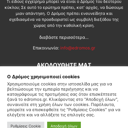
Τι είδους εγχείρημα μπορεί να είναι ο Δρόμος του δεύτερου
κύκλου; Σε αυτό το ερώτημα πρέπει, κατ’ αρχάς, να δώσουμε
μιαν απάντηση. Ο Δρόμος πρέπει ενσυνείδητα και
σχεδιασμένα να προσδιοριστεί ως συμβολή διεξόδου της
χώρας από την καθολική κρίση.
διαβάστε περισσότερα...
Επικοινωνία:
info@edromos.gr
ΑΚΟΛΟΥΘΗΣΕ ΜΑΣ
Ο Δρόμος χρησιμοποιεί cookies
Χρησιμοποιούμε cookies στην ιστοσελίδα μας για να
βελτιώσουμε την εμπειρία περιήγησης και να
καταγράφουμε τις προτιμήσεις σας όταν επισκέπτεστε
ξανά το edromos.gr. Κλικάροντας στο "Αποδοχή όλων",
συναινείτε στη χρήση όλων των cookies. Παρόλαυτα,
Εγγραφή συνδρομητή
Πολιτική
Διεθνή
Κοινωνία
μπορείτε να επισκεφθείτε τις "Ρυθμίσεις Cookies" για να
ελέγξετε και να αλλάξετε τις επιλογές σας.
Πολιτισμός
Αφιερώματα
Ρυθμίσεις Cookie
Αποδοχή όλων