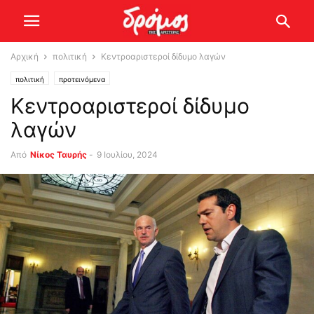
Αρχική
πολιτική
Κεντροαριστεροί δίδυμο λαγών
πολιτική
προτεινόμενα
Κεντροαριστεροί δίδυμο
λαγών
Από
Νίκος Ταυρής
-
9 Ιουλίου, 2024