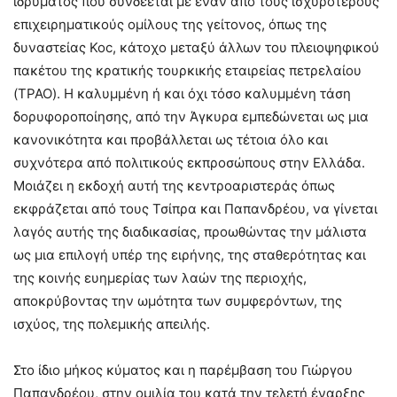
ιδρύματος που συνδέεται με έναν από τους ισχυρότερους
επιχειρηματικούς ομίλους της γείτονος, όπως της
δυναστείας Koc, κάτοχο μεταξύ άλλων του πλειοψηφικού
πακέτου της κρατικής τουρκικής εταιρείας πετρελαίου
(TPAO). Η καλυμμένη ή και όχι τόσο καλυμμένη τάση
δορυφοροποίησης, από την Άγκυρα εμπεδώνεται ως μια
κανονικότητα και προβάλλεται ως τέτοια όλο και
συχνότερα από πολιτικούς εκπροσώπους στην Ελλάδα.
Μοιάζει η εκδοχή αυτή της κεντροαριστεράς όπως
εκφράζεται από τους Τσίπρα και Παπανδρέου, να γίνεται
λαγός αυτής της διαδικασίας, προωθώντας την μάλιστα
ως μια επιλογή υπέρ της ειρήνης, της σταθερότητας και
της κοινής ευημερίας των λαών της περιοχής,
αποκρύβοντας την ωμότητα των συμφερόντων, της
ισχύος, της πολεμικής απειλής.
Στο ίδιο μήκος κύματος και η παρέμβαση του Γιώργου
Παπανδρέου, στην ομιλία του κατά την τελετή έναρξης