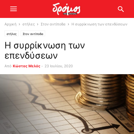
Αρχική
στήλες
Στον αντίποδα
Η συρρίκνωση των επενδύσεων
στήλες
Στον αντίποδα
Η συρρίκνωση των
επενδύσεων
Από
Κώστας Μελάς
-
23 Ιουλίου, 2020