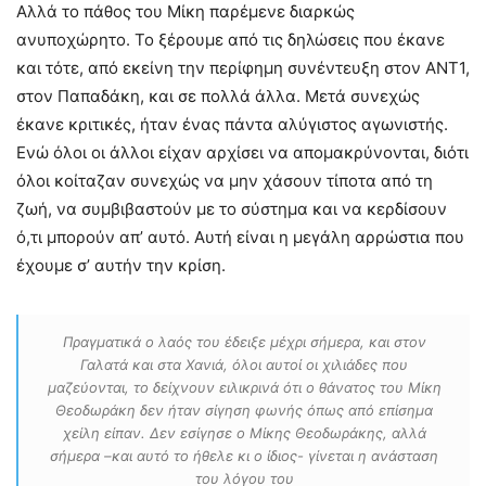
Αλλά το πάθος του Μίκη παρέμενε διαρκώς
ανυποχώρητο. Το ξέρουμε από τις δηλώσεις που έκανε
και τότε, από εκείνη την περίφημη συνέντευξη στον ΑΝΤ1,
στον Παπαδάκη, και σε πολλά άλλα. Μετά συνεχώς
έκανε κριτικές, ήταν ένας πάντα αλύγιστος αγωνιστής.
Ενώ όλοι οι άλλοι είχαν αρχίσει να απομακρύνονται, διότι
όλοι κοίταζαν συνεχώς να μην χάσουν τίποτα από τη
ζωή, να συμβιβαστούν με το σύστημα και να κερδίσουν
ό,τι μπορούν απ’ αυτό. Αυτή είναι η μεγάλη αρρώστια που
έχουμε σ’ αυτήν την κρίση.
Πραγματικά ο λαός του έδειξε μέχρι σήμερα, και στον
Γαλατά και στα Χανιά, όλοι αυτοί οι χιλιάδες που
μαζεύονται, το δείχνουν ειλικρινά ότι ο θάνατος του Μίκη
Θεοδωράκη δεν ήταν σίγηση φωνής όπως από επίσημα
χείλη είπαν. Δεν εσίγησε ο Μίκης Θεοδωράκης, αλλά
σήμερα –και αυτό το ήθελε κι ο ίδιος- γίνεται η ανάσταση
του λόγου του