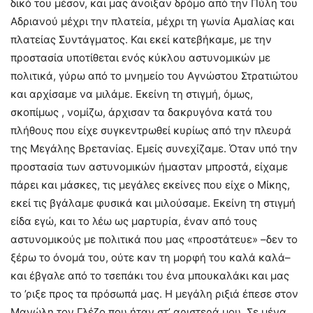
δικό του μέσον, και μας άνοιξαν δρόμο από την Πύλη του
Αδριανού μέχρι την πλατεία, μέχρι τη γωνία Αμαλίας και
πλατείας Συντάγματος. Και εκεί κατεβήκαμε, με την
προστασία υποτίθεται ενός κύκλου αστυνομικών με
πολιτικά, γύρω από το μνημείο του Αγνώστου Στρατιώτου
και αρχίσαμε να μιλάμε. Εκείνη τη στιγμή, όμως,
σκοπίμως , νομίζω, άρχισαν τα δακρυγόνα κατά του
πλήθους που είχε συγκεντρωθεί κυρίως από την πλευρά
της Μεγάλης Βρετανίας. Εμείς συνεχίζαμε. Όταν υπό την
προστασία των αστυνομικών ήμασταν μπροστά, είχαμε
πάρει και μάσκες, τις μεγάλες εκείνες που είχε ο Μίκης,
εκεί τις βγάλαμε φυσικά και μιλούσαμε. Εκείνη τη στιγμή
είδα εγώ, και το λέω ως μαρτυρία, έναν από τους
αστυνομικούς με πολιτικά που μας «προστάτευε» –δεν το
ξέρω το όνομά του, ούτε καν τη μορφή του καλά καλά–
και έβγαλε από το τσεπάκι του ένα μπουκαλάκι και μας
το ’ριξε προς τα πρόσωπά μας. Η μεγάλη ριξιά έπεσε στον
Μανώλη τον Γλέζο που ήταν στ’ αριστερά μου. Σε μένα