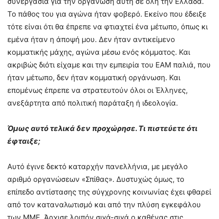
συνεργασία για την οργάνωση αυτή σε όλη την Ελλάδα.
Το πάθος του για αγώνα ήταν φοβερό. Εκείνο που έδειξε
τότε είναι ότι θα έπρεπε να φτιαχτεί ένα μέτωπο, όπως κι
εμένα ήταν η άποψή μου. Δεν ήταν αντικείμενο
κομματικής μάχης, αγώνα μέσω ενός κόμματος. Και
ακριβώς διότι είχαμε και την εμπειρία του ΕΑΜ παλιά, που
ήταν μέτωπο, δεν ήταν κομματική οργάνωση. Και
επομένως έπρεπε να στρατευτούν όλοι οι Έλληνες,
ανεξάρτητα από πολιτική παράταξη ή ιδεολογία.
Όμως αυτό τελικά δεν προχώρησε. Τι πιστεύετε ότι
έφταιξε;
Αυτό έγινε δεκτό καταρχήν πανελλήνια, με μεγάλο
αριθμό οργανώσεων «Σπίθας». Δυστυχώς όμως, το
επίπεδο αντίστασης της σύγχρονης κοινωνίας έχει φθαρεί
από τον καταναλωτισμό και από την πλύση εγκεφάλου
των ΜΜΕ. Άρχισε λοιπόν σιγά-σιγά ο καθένας στις