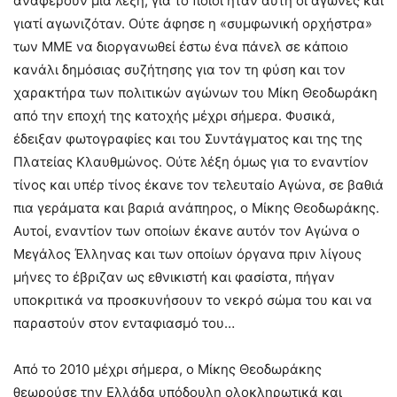
αναφέρουν μία λέξη, για το ποιοι ήταν αυτή οι αγώνες και
γιατί αγωνιζόταν. Ούτε άφησε η «συμφωνική ορχήστρα»
των ΜΜΕ να διοργανωθεί έστω ένα πάνελ σε κάποιο
κανάλι δημόσιας συζήτησης για τον τη φύση και τον
χαρακτήρα των πολιτικών αγώνων του Μίκη Θεοδωράκη
από την εποχή της κατοχής μέχρι σήμερα. Φυσικά,
έδειξαν φωτογραφίες και του Συντάγματος και της της
Πλατείας Κλαυθμώνος. Ούτε λέξη όμως για το εναντίον
τίνος και υπέρ τίνος έκανε τον τελευταίο Αγώνα, σε βαθιά
πια γεράματα και βαριά ανάπηρος, ο Μίκης Θεοδωράκης.
Αυτοί, εναντίον των οποίων έκανε αυτόν τον Αγώνα ο
Μεγάλος Έλληνας και των οποίων όργανα πριν λίγους
μήνες το έβριζαν ως εθνικιστή και φασίστα, πήγαν
υποκριτικά να προσκυνήσουν το νεκρό σώμα του και να
παραστούν στον ενταφιασμό του…
Από το 2010 μέχρι σήμερα, ο Μίκης Θεοδωράκης
θεωρούσε την Ελλάδα υπόδουλη ολοκληρωτικά και