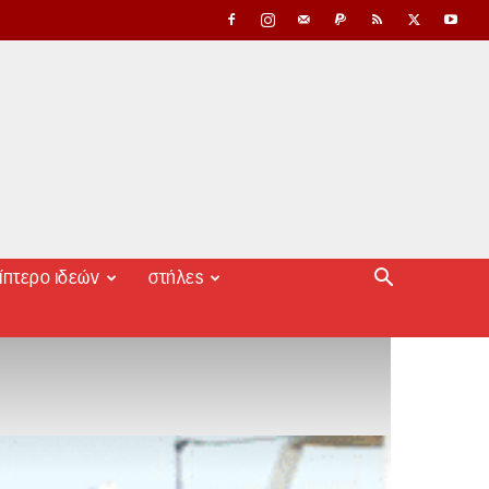
ίπτερο ιδεών
στήλες