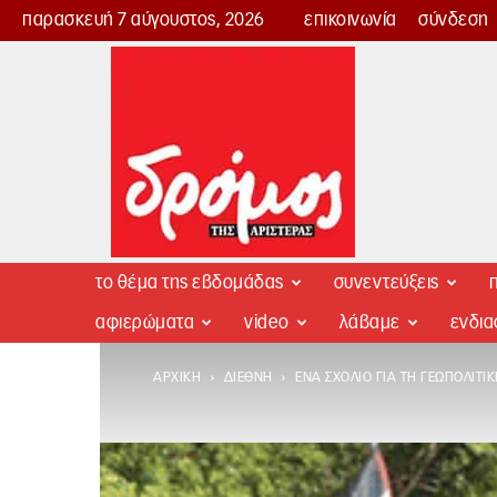
παρασκευή 7 αύγουστος, 2026
επικοινωνία
σύνδεση
Δρόμος
της
Αριστεράς
το θέμα της εβδομάδας
συνεντεύξεις
π
αφιερώματα
video
λάβαμε
ενδι
ΑΡΧΙΚΉ
ΔΙΕΘΝΉ
ΈΝΑ ΣΧΌΛΙΟ ΓΙΑ ΤΗ ΓΕΩΠΟΛΙΤΙ