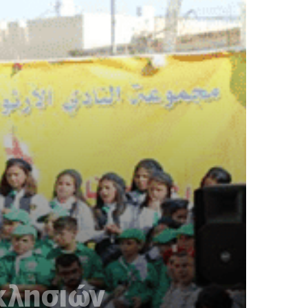
κκλησιών