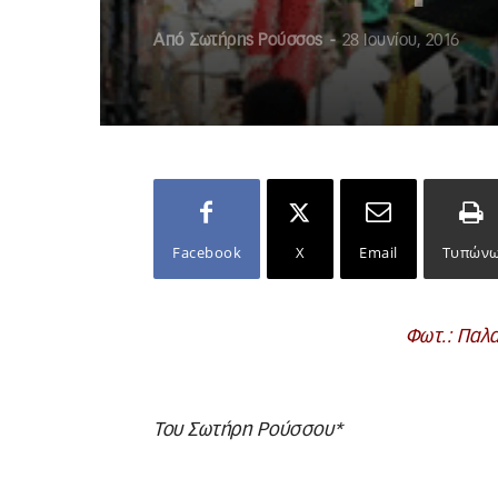
Από
Σωτήρης Ρούσσος
-
28 Ιουνίου, 2016
Facebook
X
Email
Τυπών
Φωτ.: Παλα
Του Σωτήρη Ρούσσου
*