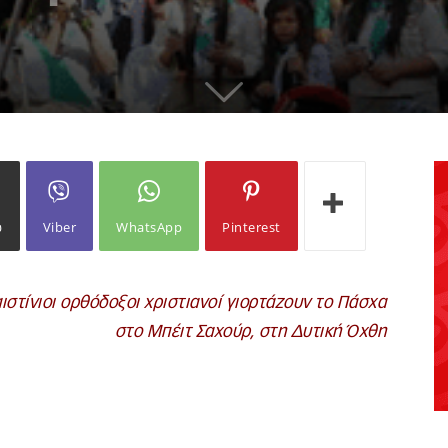
ω
Viber
WhatsApp
Pinterest
ιστίνιοι ορθόδοξοι χριστιανοί γιορτάζουν το Πάσχα
στο Μπέιτ Σαχούρ, στη Δυτική Όχθη