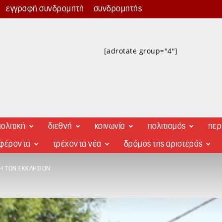
εγγραφή συνδρομητή
συνδρομητής
[adrotate group="4"]
ολιτική
διεθνή
κοινωνία
πολιτισμός
περ
αφέροντα
τρέχοντα νέα
δρόμος της αριστεράς
ΚΉ ΤΩΝ ΕΚΚΛΗΣΙΏΝ