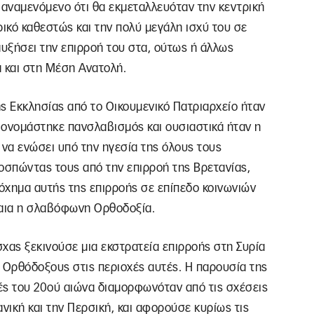
αναμενόμενο ότι θα εκμεταλλευόταν την κεντρική
ικό καθεστώς και την πολύ μεγάλη ισχύ του σε
αυξήσει την επιρροή του στα, ούτως ή άλλως
 και στη Μέση Ανατολή.
ς Εκκλησίας από το Οικουμενικό Πατριαρχείο ήταν
ονομάστηκε πανσλαβισμός και ουσιαστικά ήταν η
να ενώσει υπό την ηγεσία της όλους τους
σπώντας τους από την επιρροή της Βρετανίας,
ό όχημα αυτής της επιρροής σε επίπεδο κοινωνιών
βαια η σλαβόφωνη Ορθοδοξία.
σχας ξεκινούσε μια εκστρατεία επιρροής στη Συρία
 Ορθόδοξους στις περιοχές αυτές. Η παρουσία της
ές του 20ού αιώνα διαμορφωνόταν από τις σχέσεις
νική και την Περσική, και αφορούσε κυρίως τις