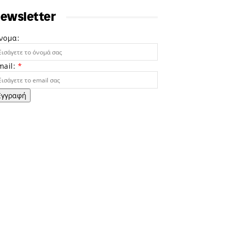
ewsletter
νομα:
mail:
*
Εγγραφή