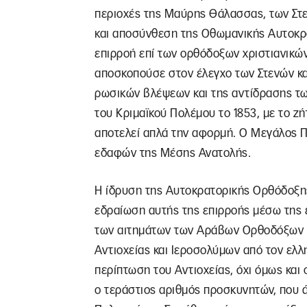
περιοχές της Μαύρης Θάλασσας, των Στε
και αποσύνθεση της Οθωμανικής Αυτοκρα
επιρροή επί των ορθόδοξων χριστιανικώ
αποσκοπούσε στον έλεγχο των Στενών κ
ρωσικών βλέψεων και της αντίδρασης τ
του Κριμαϊκού Πολέμου το 1853, με το ζ
αποτελεί απλά την αφορμή. Ο Μεγάλος Π
εδαφών της Μέσης Ανατολής.
Η ίδρυση της Αυτοκρατορικής Ορθόδοξης 
εδραίωση αυτής της επιρροής μέσω της 
των αιτημάτων των Αράβων Ορθοδόξων ν
Αντιοχείας και Ιεροσολύμων από τον ελλ
περίπτωση του Αντιοχείας, όχι όμως και
ο τεράστιος αριθμός προσκυνητών, που ά